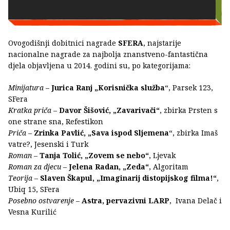
Ovogodišnji dobitnici nagrade
SFERA
, najstarije
nacionalne nagrade za najbolja znanstveno-fantastična
djela objavljena u 2014. godini su, po kategorijama:
Minijatura
–
Jurica Ranj „Korisnička služba
“, Parsek 123,
SFera
Kratka priča
–
Davor Šišović, „Zavarivači“
, zbirka Prsten s
one strane sna, Refestikon
Priča
–
Zrinka Pavlić, „Sava ispod Sljemena
“, zbirka Imaš
vatre?, Jesenski i Turk
Roman
–
Tanja Tolić, „Zovem se nebo“
, Ljevak
Roman za djecu
–
Jelena Radan, „Zeda“
, Algoritam
Teorija
–
Slaven Škapul, „Imaginarij distopijskog filma!“
,
Ubiq 15, SFera
Posebno ostvarenje
–
Astra, pervazivni LARP
, Ivana Delač i
Vesna Kurilić