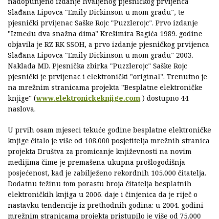
nadopunjeno izdanje hvaljenog pjesničkog prvijenca
Slađana Lipovca "Emily Dickinson u mom gradu", te
pjesnički prvijenac Saške Rojc "Puzzlerojc". Prvo izdanje
"Između dva snažna dima" Krešimira Bagića 1989. godine
objavila je RZ RK SSOH, a prvo izdanje pjesničkog prvijenca
Slađana Lipovca "Emily Dickinson u mom gradu" 2003.
Naklada MD. Pjesnička zbirka "Puzzlerojc" Saške Rojc
pjesnički je prvijenac i elektronički "original". Trenutno je
na mrežnim stranicama projekta "Besplatne elektroničke
knjige" (
www.elektronickeknjige.com
) dostupno 44
naslova.
U prvih osam mjeseci tekuće godine besplatne elektroničke
knjige čitalo je više od 108.000 posjetitelja mrežnih stranica
projekta Društva za promicanje književnosti na novim
medijima čime je premašena ukupna prošlogodišnja
posjećenost, kad je zabilježeno rekordnih 105.000 čitatelja.
Dodatnu težinu tom porastu broja čitatelja besplatnih
elektroničkih knjiga u 2006. daje i činjenica da je riječ o
nastavku tendencije iz prethodnih godina: u 2004. godini
mrežnim stranicama projekta pristupilo je više od 75.000