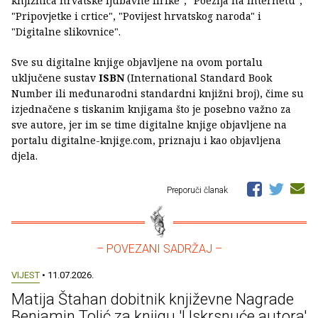
knjižnica hrvatske ljubavne lirike", "Poezija na internetu",
"Pripovjetke i crtice", "Povijest hrvatskog naroda" i
"Digitalne slikovnice".
Sve su digitalne knjige objavljene na ovom portalu
uključene sustav
ISBN
(International Standard Book
Number ili međunarodni standardni knjižni broj), čime su
izjednačene s tiskanim knjigama što je posebno važno za
sve autore, jer im se time digitalne knjige objavljene na
portalu digitalne-knjige.com, priznaju i kao objavljena
djela.
Preporuči članak
– POVEZANI SADRŽAJ –
VIJEST
• 11.07.2026.
Matija Štahan dobitnik književne Nagrade
Benjamin Tolić za knjigu 'Uskrsnuće autora'