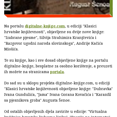
Na portalu
digitalne-knjige.com
, u ediciji "Klasici
hrvatske književnosti", objavljene su dvije nove knjige:
"Izabrane pjesme", Silvija Strahimira Kranjčevića i
"Razgovor ugodni naroda slovinskoga", Andrije Kačića
Miošića.
Te su knjige, kao i sve dosad objavljene knjige na portalu
digitalne-knjige, besplatne za osobno korištenje, a preuzeti
ih možete na stranicama
portala
.
Do sad su u sklopu projekta digitalne-knjige.com, u ediciji
"Klasici hrvatske književnosti objavljene knjige: "Dubravka"
Ivana Gundulića, "Jama" Ivana Gorana Kovačića i "Karanfil
sa pjesnikova groba" Augusta Šenoe.
Od ostalih objavljenih djela zavirite u edicije: "Virtualna