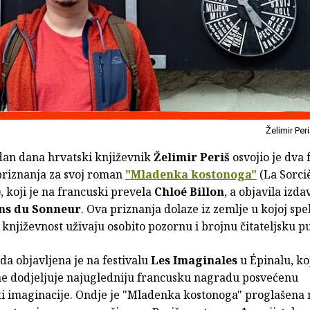
Želimir Per
dan dana hrvatski književnik
Želimir Periš
osvojio je dva
priznanja za svoj roman
"Mladenka kostonoga"
(La Sorciè
, koji je na francuski prevela
Chloé Billon
, a objavila izd
ons du Sonneur
. Ova priznanja dolaze iz zemlje u kojoj spe
 književnost uživaju osobito pozornu i brojnu čitateljsku p
a objavljena je na festivalu
Les Imaginales
u Épinalu, ko
ne dodjeljuje najugledniju francusku nagradu posvećenu
ti imaginacije. Ondje je "Mladenka kostonoga" proglašena 