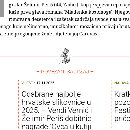
guslar Želimir Periš (44, Zadar), koji je spjevao ep o vješ
kaže prva glava romana 'Mladenka kostonoga'. Njegova
rimovana deseterca i sažetak sadržaja uvode nas u sv
onoge koje nelinearno, 'muzikalno' i mozaično pričaju brut
sretne progonjene žene i djeteta joj Carevića.
– POVEZANI SADRŽAJ –
VIJEST
• 17.11.2025.
NAJAVA
Odabrane najbolje
Kratk
hrvatske slikovnice u
pozo
2025. – Vendi Vernić i
Fest
Želimir Periš dobitnici
prič
nagrade 'Ovca u kutiji'