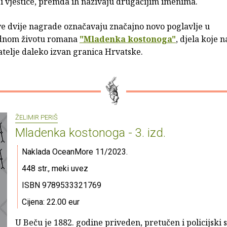
i vještice, premda ih nazivaju drugačijim imenima.
ve dvije nagrade označavaju značajno novo poglavlje u
nom životu romana
"Mladenka kostonoga"
, djela koje n
tatelje daleko izvan granica Hrvatske.
ŽELIMIR PERIŠ
Mladenka kostonoga - 3. izd.
Naklada OceanMore 11/2023.
448 str., meki uvez
ISBN 9789533321769
Cijena: 22.00 eur
U Beču je 1882. godine priveden, pretučen i policijski 