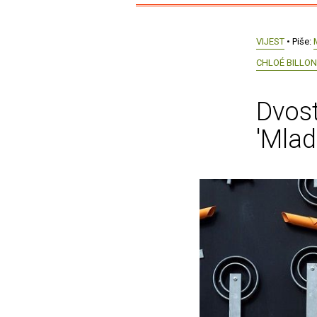
VIJEST
• Piše:
CHLOÉ BILLON
Dvost
'Mlad