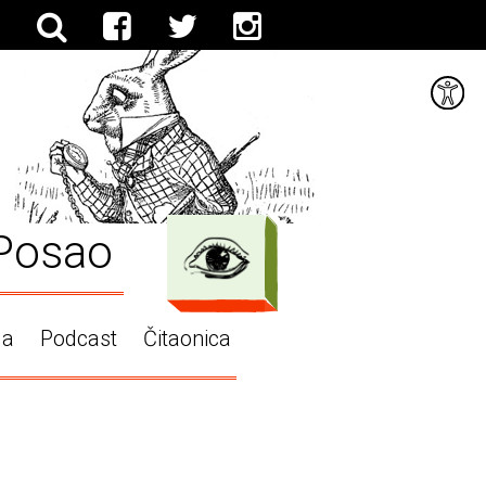
Posao
ga
Podcast
Čitaonica