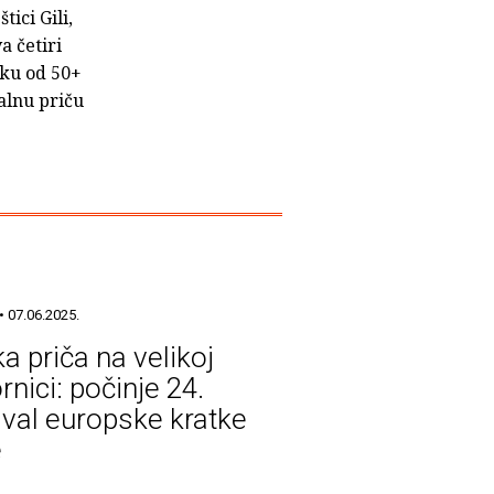
tici Gili,
 četiri
aku od 50+
alnu priču
• 07.06.2025.
a priča na velikoj
rnici: počinje 24.
ival europske kratke
e