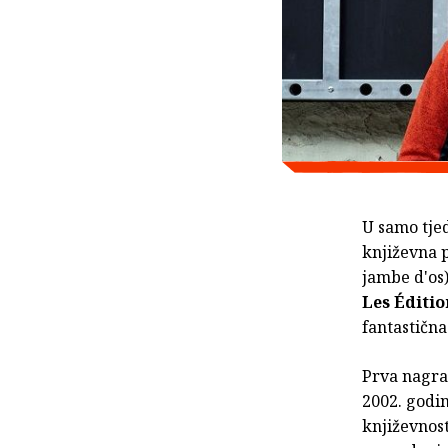
U samo tje
književna 
jambe d'os)
Les Éditi
fantastična
Prva nagrad
2002. godi
književnos