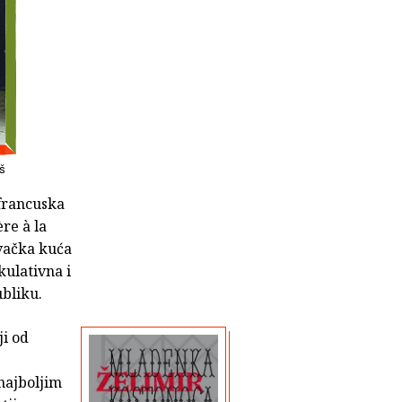
iš
 francuska
re à la
avačka kuća
kulativna i
ubliku.
ji od
najboljim