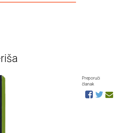
riša
Preporuči
članak