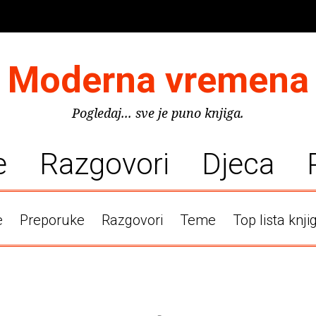
Moderna vremena
Pogledaj... sve je puno knjiga.
e
Razgovori
Djeca
e
Preporuke
Razgovori
Teme
Top lista knji