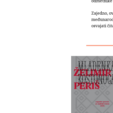
odmetnike 
Zajedno, o
međunarod
osvajati či