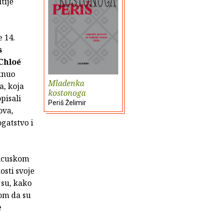
tije
e 14.
s
Chloé
knuo
Mladenka
a, koja
kostonoga
pisali
Periš Želimir
ova,
ogatstvo i
ancuskom
osti svoje
 su, kako
dom da su
e