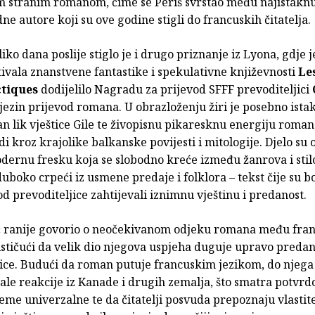
 stranim romanom, čime se Periš svrstao među najistaknu
 autore koji su ove godine stigli do francuskih čitatelja.
ko dana poslije stiglo je i drugo priznanje iz Lyona, gdje j
tivala znanstvene fantastike i spekulativne književnosti
Le
ctiques
dodijelilo Nagradu za prijevod SFFF prevoditeljici
jezin prijevod romana. U obrazloženju žiri je posebno ista
 lik vještice Gile te živopisnu pikaresknu energiju roman
odi kroz krajolike balkanske povijesti i mitologije. Djelo su o
dernu fresku koja se slobodno kreće između žanrova i stil
uboko crpeći iz usmene predaje i folklora – tekst čije su b
 od prevoditeljice zahtijevali iznimnu vještinu i predanost.
eć ranije govorio o neočekivanom odjeku romana među fr
stičući da velik dio njegova uspjeha duguje upravo predan
jice. Budući da roman putuje francuskim jezikom, do njega
zale reakcije iz Kanade i drugih zemalja, što smatra potvr
me univerzalne te da čitatelji posvuda prepoznaju vlastit