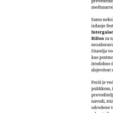
prevedenim
međunarodne
Samo nekoli
izdanje fes
Intergala
Billon
za n
nezaboravan
čitatelja v
kao postmo
istodobno d
slojevitost
Periš je v
publikom, i
prevoditel
navodi, sti
određene te