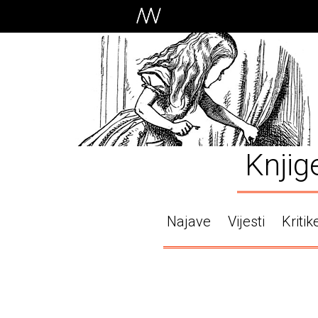
Knjig
Najave
Vijesti
Kritik