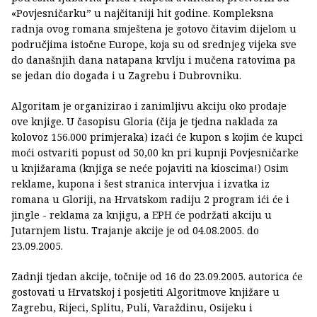
«Povjesničarku” u najčitaniji hit godine. Kompleksna
radnja ovog romana smještena je gotovo čitavim dijelom u
područjima istočne Europe, koja su od srednjeg vijeka sve
do današnjih dana natapana krvlju i mučena ratovima pa
se jedan dio događa i u Zagrebu i Dubrovniku.
Algoritam je organizirao i zanimljivu akciju oko prodaje
ove knjige. U časopisu Gloria (čija je tjedna naklada za
kolovoz 156.000 primjeraka) izaći će kupon s kojim će kupci
moći ostvariti popust od 50,00 kn pri kupnji Povjesničarke
u knjižarama (knjiga se neće pojaviti na kioscima!) Osim
reklame, kupona i šest stranica intervjua i izvatka iz
romana u Gloriji, na Hrvatskom radiju 2 program ići će i
jingle - reklama za knjigu, a EPH će podržati akciju u
Jutarnjem listu. Trajanje akcije je od 04.08.2005. do
23.09.2005.
Zadnji tjedan akcije, točnije od 16 do 23.09.2005. autorica će
gostovati u Hrvatskoj i posjetiti Algoritmove knjižare u
Zagrebu, Rijeci, Splitu, Puli, Varaždinu, Osijeku i