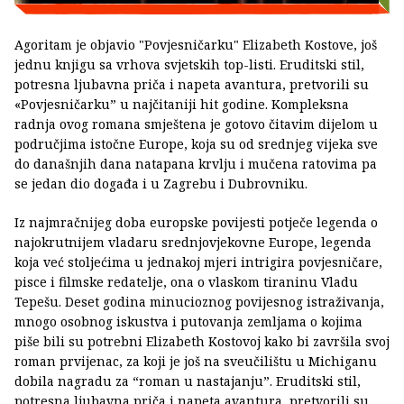
Agoritam je objavio "Povjesničarku" Elizabeth Kostove, još
jednu knjigu sa vrhova svjetskih top-listi. Eruditski stil,
potresna ljubavna priča i napeta avantura, pretvorili su
«Povjesničarku” u najčitaniji hit godine. Kompleksna
radnja ovog romana smještena je gotovo čitavim dijelom u
područjima istočne Europe, koja su od srednjeg vijeka sve
do današnjih dana natapana krvlju i mučena ratovima pa
se jedan dio događa i u Zagrebu i Dubrovniku.
Iz najmračnijeg doba europske povijesti potječe legenda o
najokrutnijem vladaru srednjovjekovne Europe, legenda
koja već stoljećima u jednakoj mjeri intrigira povjesničare,
pisce i filmske redatelje, ona o vlaskom tiraninu Vladu
Tepešu. Deset godina minucioznog povijesnog istraživanja,
mnogo osobnog iskustva i putovanja zemljama o kojima
piše bili su potrebni Elizabeth Kostovoj kako bi završila svoj
roman prvijenac, za koji je još na sveučilištu u Michiganu
dobila nagradu za “roman u nastajanju”. Eruditski stil,
potresna ljubavna priča i napeta avantura, pretvorili su