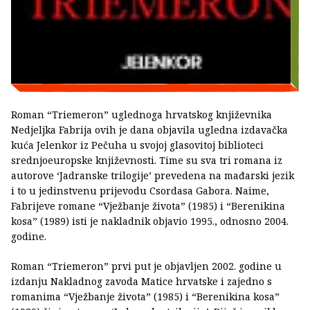
Roman “Triemeron” uglednoga hrvatskog književnika
Nedjeljka Fabrija ovih je dana objavila ugledna izdavačka
kuća Jelenkor iz Pečuha u svojoj glasovitoj biblioteci
srednjoeuropske književnosti. Time su sva tri romana iz
autorove ‘Jadranske trilogije’ prevedena na mađarski jezik
i to u jedinstvenu prijevodu Csordasa Gabora. Naime,
Fabrijeve romane “Vježbanje života” (1985) i “Berenikina
kosa” (1989) isti je nakladnik objavio 1995., odnosno 2004.
godine.
Roman “Triemeron” prvi put je objavljen 2002. godine u
izdanju Nakladnog zavoda Matice hrvatske i zajedno s
romanima “Vježbanje života” (1985) i “Berenikina kosa”