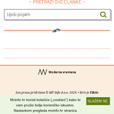
– PRETRAŽI SVE ČLANKE –
Moderna vremena
Sva prava pridržana © MV Info d.o.o. 2026. • Kriv je
Fiktiv
Mvinfo.hr koristi kolačiće („cookies“) kako bi
SLAŽEM SE
O nama
•
Pomoć
•
Uvjeti korištenja
•
RSS kanali
vam pružio bolje korisničko iskustvo.
Nastavkom pregleda mvinfo.hr stranica
Potraži nas na: