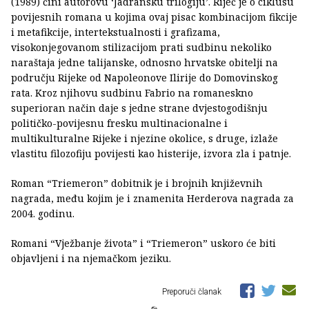
(1989) čini autorovu ‘Jadransku trilogiju’. Riječ je o ciklusu
povijesnih romana u kojima ovaj pisac kombinacijom fikcije
i metafikcije, intertekstualnosti i grafizama,
visokonjegovanom stilizacijom prati sudbinu nekoliko
naraštaja jedne talijanske, odnosno hrvatske obitelji na
području Rijeke od Napoleonove Ilirije do Domovinskog
rata. Kroz njihovu sudbinu Fabrio na romaneskno
superioran način daje s jedne strane dvjestogodišnju
političko-povijesnu fresku multinacionalne i
multikulturalne Rijeke i njezine okolice, s druge, izlaže
vlastitu filozofiju povijesti kao histerije, izvora zla i patnje.
Roman “Triemeron” dobitnik je i brojnih književnih
nagrada, među kojim je i znamenita Herderova nagrada za
2004. godinu.
Romani “Vježbanje života” i “Triemeron” uskoro će biti
objavljeni i na njemačkom jeziku.
Preporuči članak