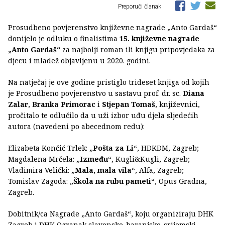
Preporuči članak
Prosudbeno povjerenstvo književne nagrade „Anto Gardaš“
donijelo je odluku o finalistima
15. književne nagrade
„Anto Gardaš“
za najbolji roman ili knjigu pripovjedaka za
djecu i mladež objavljenu u 2020. godini.
Na natječaj je ove godine pristiglo trideset knjiga od kojih
je Prosudbeno povjerenstvo u sastavu prof. dr. sc.
Diana
Zalar
,
Branka Primorac
i
Stjepan Tomaš
, književnici,
pročitalo te odlučilo da u uži izbor uđu djela sljedećih
autora (navedeni po abecednom redu):
Elizabeta Končić Trlek: „
Pošta za Li
“, HDKDM, Zagreb;
Magdalena Mrčela: „
Između
“, Kugli&Kugli, Zagreb;
Vladimira Velički: „
Mala, mala vila
“, Alfa, Zagreb;
Tomislav Zagoda: „
Škola na rubu pameti
“, Opus Gradna,
Zagreb.
Dobitnik/ca Nagrade „Anto Gardaš“, koju organiziraju DHK
Zagreb i DHK Ogranak slavonsko-baranjsko-srijemski