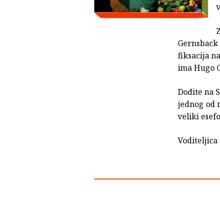
v
Z
Gernsback 
fiksacija n
ima Hugo 
Dođite na S
jednog od n
veliki esef
Voditeljica