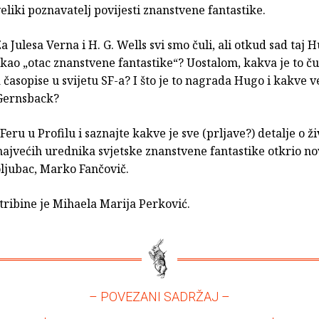
eliki poznavatelj povijesti znanstvene fantastike.
a Julesa Verna i H. G. Wells svi smo čuli, ali otkud sad taj 
kao „otac znanstvene fantastike“? Uostalom, kakva je to č
a časopise u svijetu SF-a? I što je to nagrada Hugo i kakve v
Gernsback?
Feru u Profilu i saznajte kakve je sve (prljave?) detalje o ž
ajvećih urednika svjetske znanstvene fantastike otkrio no
oljubac, Marko Fančovič.
 tribine je Mihaela Marija Perković.
– POVEZANI SADRŽAJ –