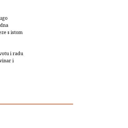
Hugo
udna
eze s istom
ivotu i radu
vinar i