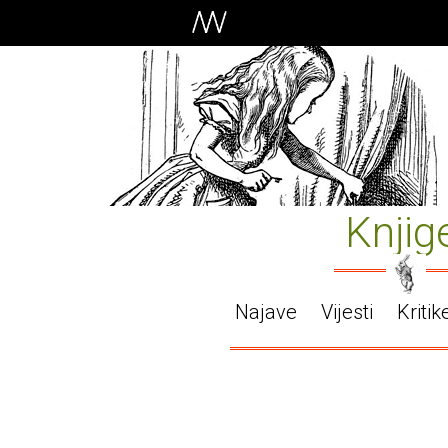
Knjig
Najave
Vijesti
Kritik