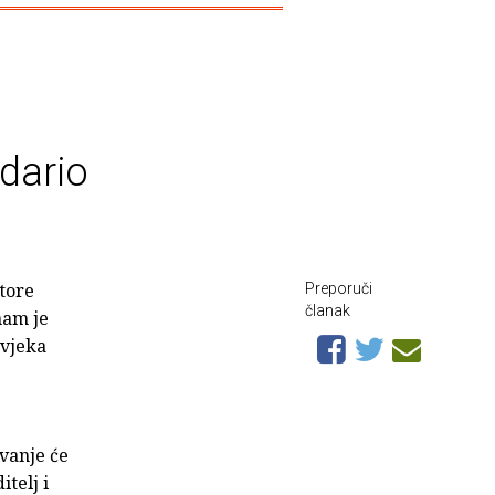
dario
store
Preporuči
članak
nam je
ovjeka
vanje će
telj i