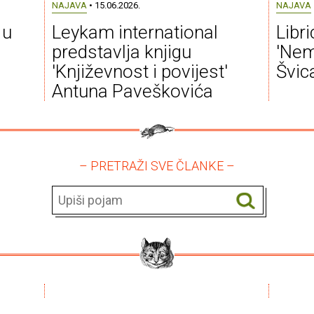
NAJAVA
• 15.06.2026.
NAJAVA
 u
Leykam international
Libr
predstavlja knjigu
'Nem
'Književnost i povijest'
Švic
Antuna Paveškovića
– PRETRAŽI SVE ČLANKE –