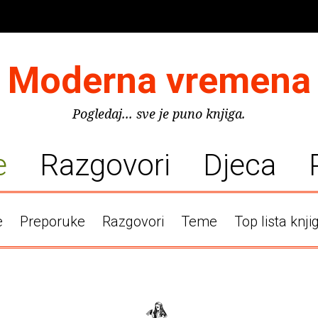
Moderna vremena
Pogledaj... sve je puno knjiga.
e
Razgovori
Djeca
e
Preporuke
Razgovori
Teme
Top lista knji