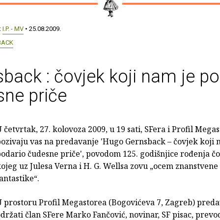
:
I.P. - MV
• 25.08.2009.
BACK
back : čovjek koji nam je po
ne priče
 četvrtak, 27. kolovoza 2009, u 19 sati, SFera i Profil Mega
ozivaju vas na predavanje 'Hugo Gernsback – čovjek koji 
odario čudesne priče', povodom 125. godišnjice rođenja č
ojeg uz Julesa Verna i H. G. Wellsa zovu „ocem znanstvene
antastike“.
 prostoru Profil Megastorea (Bogovićeva 7, Zagreb) preda
držati član SFere Marko Fančović, novinar, SF pisac, prevodi