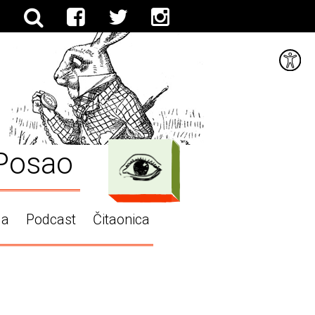
Posao
ga
Podcast
Čitaonica