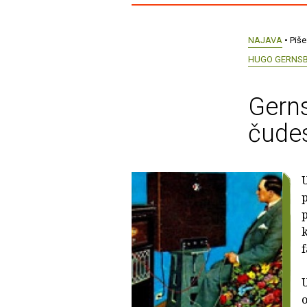
NAJAVA
• Piše
HUGO GERNS
Gerns
čudes
U
p
p
k
f
U
o