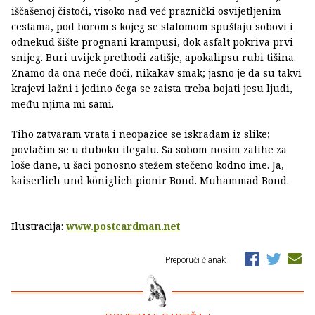
iščašenoj čistoći, visoko nad već praznički osvijetljenim
cestama, pod borom s kojeg se slalomom spuštaju sobovi i
odnekud šište prognani krampusi, dok asfalt pokriva prvi
snijeg. Buri uvijek prethodi zatišje, apokalipsu rubi tišina.
Znamo da ona neće doći, nikakav smak; jasno je da su takvi
krajevi lažni i jedino čega se zaista treba bojati jesu ljudi,
među njima mi sami.
Tiho zatvaram vrata i neopazice se iskradam iz slike;
povlačim se u duboku ilegalu. Sa sobom nosim zalihe za
loše dane, u šaci ponosno stežem stečeno kodno ime. Ja,
kaiserlich und königlich pionir Bond. Muhammad Bond.
Ilustracija:
www.postcardman.net
Preporuči članak