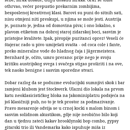
othrvao, večer prepustio prekarnim zombijima,
besposlenoj kreativnoj klasi. Barovi su puni do sitnih sati,
nisu otmjeni niti preskupi, u njima se može jesti. Austrija
je, poznato je, jedna od domovina piva; i ono lokalno, s
plavom etiketom na dobroj staroj zidarskoj boci, sasvim je
pristojne kvalitete. Ipak, pivopije puritanci oprez! Veseli će
štajerac rado u pivo umiješati svašta - od coca cole i fante,
preko mineralne vode do hladnog čaja i Jägermeistera.
Bernhard je, očito, umro prerano: prije nego je svoju
kritiku austrijskog svega i svačega stigao proširiti i na ove,
tek naoko benigne i sasvim sporedne stvari.
Dobar razlog da se poduzme evolucijski sumnjivi skok i bar
zamjeni klubom jest Stockwerk. Ulazni dio lokala na prvom
katu neoklasicističkog bloka na Jakominiplatzu podsjeća na
još klasičniji pub, no to je tek prostor za podmazivanje.
Pravo mesarenje odvija se u crnoj kocki s malom binom i
sasvim solidnom akustikom, gdje nije neobično bilo koji
dan u tjednu zateći kakav brooklynski bop combo, gypsy
gitarski trio ili Vandemarka kako ispuhuje miša iz