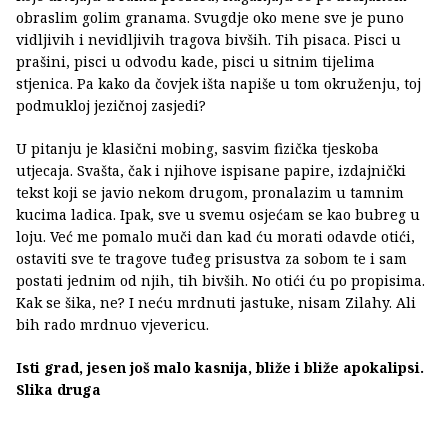
obraslim golim granama. Svugdje oko mene sve je puno
vidljivih i nevidljivih tragova bivših. Tih pisaca. Pisci u
prašini, pisci u odvodu kade, pisci u sitnim tijelima
stjenica. Pa kako da čovjek išta napiše u tom okruženju, toj
podmukloj jezičnoj zasjedi?
U pitanju je klasični mobing, sasvim fizička tjeskoba
utjecaja. Svašta, čak i njihove ispisane papire, izdajnički
tekst koji se javio nekom drugom, pronalazim u tamnim
kucima ladica. Ipak, sve u svemu osjećam se kao bubreg u
loju. Već me pomalo muči dan kad ću morati odavde otići,
ostaviti sve te tragove tuđeg prisustva za sobom te i sam
postati jednim od njih, tih bivših. No otići ću po propisima.
Kak se šika, ne? I neću mrdnuti jastuke, nisam Zilahy. Ali
bih rado mrdnuo vjevericu.
Isti grad, jesen još malo kasnija, bliže i bliže apokalipsi.
Slika druga