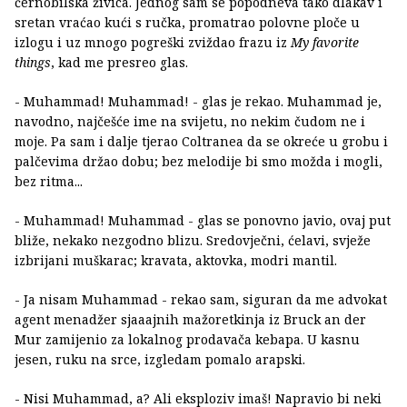
černobilska živica. Jednog sam se popodneva tako dlakav i
sretan vraćao kući s ručka, promatrao polovne ploče u
izlogu i uz mnogo pogreški zviždao frazu iz
My favorite
things
, kad me presreo glas.
- Muhammad! Muhammad! - glas je rekao. Muhammad je,
navodno, najčešće ime na svijetu, no nekim čudom ne i
moje. Pa sam i dalje tjerao Coltranea da se okreće u grobu i
palčevima držao dobu; bez melodije bi smo možda i mogli,
bez ritma...
- Muhammad! Muhammad - glas se ponovno javio, ovaj put
bliže, nekako nezgodno blizu. Sredovječni, ćelavi, svježe
izbrijani muškarac; kravata, aktovka, modri mantil.
- Ja nisam Muhammad - rekao sam, siguran da me advokat
agent menadžer sjaaajnih mažoretkinja iz Bruck an der
Mur zamijenio za lokalnog prodavača kebapa. U kasnu
jesen, ruku na srce, izgledam pomalo arapski.
- Nisi Muhammad, a? Ali eksploziv imaš! Napravio bi neki