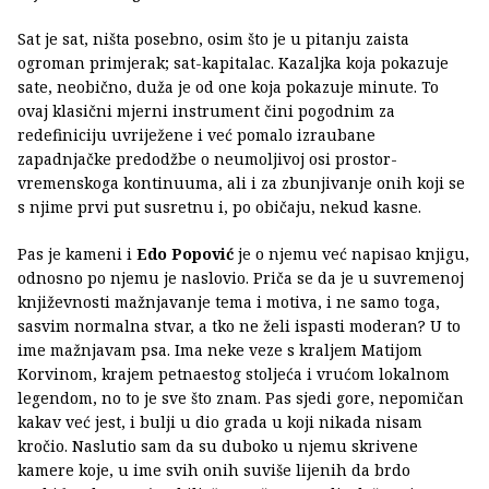
Sat je sat, ništa posebno, osim što je u pitanju zaista
ogroman primjerak; sat-kapitalac. Kazaljka koja pokazuje
sate, neobično, duža je od one koja pokazuje minute. To
ovaj klasični mjerni instrument čini pogodnim za
redefiniciju uvriježene i već pomalo izraubane
zapadnjačke predodžbe o neumoljivoj osi prostor-
vremenskoga kontinuuma, ali i za zbunjivanje onih koji se
s njime prvi put susretnu i, po običaju, nekud kasne.
Pas je kameni i
Edo Popović
je o njemu već napisao knjigu,
odnosno po njemu je naslovio. Priča se da je u suvremenoj
književnosti mažnjavanje tema i motiva, i ne samo toga,
sasvim normalna stvar, a tko ne želi ispasti moderan? U to
ime mažnjavam psa. Ima neke veze s kraljem Matijom
Korvinom, krajem petnaestog stoljeća i vrućom lokalnom
legendom, no to je sve što znam. Pas sjedi gore, nepomičan
kakav već jest, i bulji u dio grada u koji nikada nisam
kročio. Naslutio sam da su duboko u njemu skrivene
kamere koje, u ime svih onih suviše lijenih da brdo