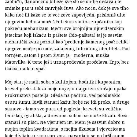
zaobiđu, danonoćno bilježe sve što se ondje dešava i te
snimke pas u sebi zauvijek čuva. Ako noću, dok je sve tiho
kako noć ili kako se to već zove zapovijeda, prisloniš uho
njegovim leđima možeš čuti šum stotina zupčanika koji
pokreću mehanizam. Među sve brojnijim njuejdžerskim
jatacima koji iskaču iz pašteta (bio-pašteta) taj je sasvim
mehanički zvuk poznat kao 'predenje kamenog psa': relikt
njegove mačje prirode, zatajenog hibridnog identiteta. Pod
tornjem, satom i psom živim ja - moderna, muška
Matovilka. K tome još i uznapredovalo proćelava. Ergo, bez
ikakve nade u spas.
Moj stan je mali, soba s kuhinjom, hodnik i kupaonica,
krevet prekratak za moje noge; u najgorem slučaju opaka
Prokrustova postelja. Gleda na padinu, već poodmaklo
osutu šumu. Bivši stanari kažu: bolje ne idi preko, u druge
stanove - tamo sve puca od pogleda, kreveti su veličine
teniskog igrališta, a dnevnom sobom se može klizati. Bivši
stanari su pisci. Ne vjerujem im. Meni je sasvim dobro u
mojim toplim kvadratima, s mojim fikusom i vjevericama
koje divljaju u ramu prozora, naganjaju se po bršljanom