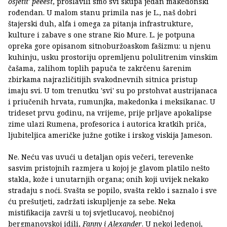
osjetit' peeest
, proslavili smo svi skupa jedan makedonski
rođendan. U malom stanu primila nas je L., naš dobri
štajerski duh, alfa i omega za pitanja infrastrukture,
kulture i zabave s one strane Rio Mure. L. je potpuna
opreka gore opisanom sitnoburžoaskom fašizmu: u njenu
kuhinju, usku prostoriju opremljenu polulitrenim vinskim
čašama, zalihom toplih papuča te zakrčenu šarenim
zbirkama najrazličitijih svakodnevnih sitnica pristup
imaju svi. U tom trenutku 'svi' su po prstohvat austrijanaca
i priučenih hrvata, rumunjka, makedonka i meksikanac. U
trideset prvu godinu, na vrijeme, prije prljave apokalipse
zime ulazi Rumena, profesorica i autorica kratkih priča,
ljubiteljica američke južne gotike i irskog viskija Jameson.
Ne. Neću vas uvući u detaljan opis večeri, terevenke
sasvim pristojnih razmjera u kojoj je glavom platilo nešto
stakla, kože i unutarnjih organa; onih koji uvijek nekako
stradaju s noći. Svašta se popilo, svašta reklo i saznalo i sve
ću prešutjeti, zadržati iskupljenje za sebe. Neka
mistifikacija završi u toj svjetlucavoj, neobičnoj
bergmanovskoj idili,
Fanny i Alexander
. U nekoj ledenoj,