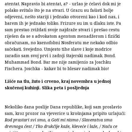
atentat. Napravio bi atentat, a? - urlao je ćelavi dok mi je
polako svitalo što je na stvari. U Grazu su fašisti bolje
odjeveni, nešto stariji i jednako otvoreni kao i kod nas, i
barem ih je jednako toliko. Frizure su im u dlaku iste. Pa
sam prestao zviždati svoje najdraže stvari i prešao cestu
riješen da se s advokatom agentom menadžerom i fizički
obračunam, no ksenofobni Nosferatu me nekako odbio
sačekati. Svejedno. Umjesto tihe slave i koje modrice
zaradio sam svoj prvi i zadnji štajerski nadimak. Bond.
Muhammad Bond. Bar me nije zamijenio za Joschku
Fischera. Joschka - kakav bi to blesav nadimak bio!
Lišće na tlu, žuto i crveno, kraj novembra u jednoj
skučenoj kuhinji. Slika peta i posljednja
Nekoliko dana poslije Dana republike, koji sam proslavio
sam, kroz prozor na vjeverice u krošnjama pripito urlajući:
Rod prastari svi smo, a Goti mi nismo / Slavenstva smo
drevnoga čest / Tko drukčije kaže, kleveće i laže, / Naču ce