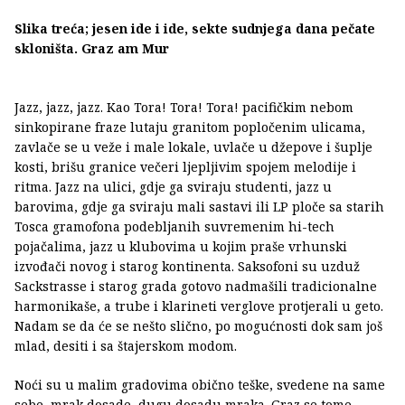
Slika treća; jesen ide i ide, sekte sudnjega dana pečate
skloništa. Graz am
Mur
Jazz, jazz, jazz. Kao Tora! Tora! Tora! pacifičkim nebom
sinkopirane fraze lutaju granitom popločenim ulicama,
zavlače se u veže i male lokale, uvlače u džepove i šuplje
kosti, brišu granice večeri ljepljivim spojem melodije i
ritma. Jazz na ulici, gdje ga sviraju studenti, jazz u
barovima, gdje ga sviraju mali sastavi ili LP ploče sa starih
Tosca gramofona podebljanih suvremenim hi-tech
pojačalima, jazz u klubovima u kojim praše vrhunski
izvođači novog i starog kontinenta. Saksofoni su uzduž
Sackstrasse i starog grada gotovo nadmašili tradicionalne
harmonikaše, a trube i klarineti verglove protjerali u geto.
Nadam se da će se nešto slično, po mogućnosti dok sam još
mlad, desiti i sa štajerskom modom.
Noći su u malim gradovima obično teške, svedene na same
sebe, mrak dosade, dugu dosadu mraka. Graz se tome