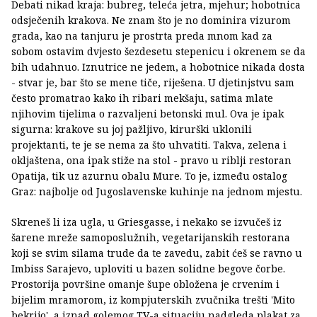
Debati nikad kraja: bubreg, teleća jetra, mjehur; hobotnica
odsječenih krakova. Ne znam što je no dominira vizurom
grada, kao na tanjuru je prostrta preda mnom kad za
sobom ostavim dvjesto šezdesetu stepenicu i okrenem se da
bih udahnuo. Iznutrice ne jedem, a hobotnice nikada dosta
- stvar je, bar što se mene tiče, riješena. U djetinjstvu sam
često promatrao kako ih ribari mekšaju, satima mlate
njihovim tijelima o razvaljeni betonski mul. Ova je ipak
sigurna: krakove su joj pažljivo, kirurški uklonili
projektanti, te je se nema za što uhvatiti. Takva, zelena i
okljaštena, ona ipak stiže na stol - pravo u riblji restoran
Opatija, tik uz azurnu obalu Mure. To je, između ostalog
Graz: najbolje od Jugoslavenske kuhinje na jednom mjestu.
Skreneš li iza ugla, u Griesgasse, i nekako se izvučeš iz
šarene mreže samoposlužnih, vegetarijanskih restorana
koji se svim silama trude da te zavedu, zabit ćeš se ravno u
Imbiss Sarajevo, uploviti u bazen solidne begove čorbe.
Prostorija površine omanje šupe obložena je crvenim i
bijelim mramorom, iz kompjuterskih zvučnika trešti 'Mito
bekrijo', a iznad golemog TV-a situaciju nadgleda plakat za