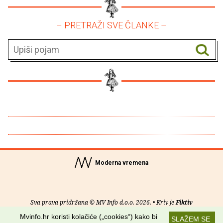
– PRETRAŽI SVE ČLANKE –
Moderna vremena
Sva prava pridržana © MV Info d.o.o. 2026. • Kriv je
Fiktiv
Mvinfo.hr koristi kolačiće („cookies“) kako bi
SLAŽEM SE
O nama
•
Pomoć
•
Uvjeti korištenja
•
RSS kanali