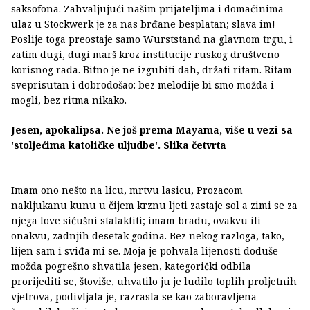
saksofona. Zahvaljujući našim prijateljima i domaćinima
ulaz u Stockwerk je za nas brđane besplatan; slava im!
Poslije toga preostaje samo Wurststand na glavnom trgu, i
zatim dugi, dugi marš kroz institucije ruskog društveno
korisnog rada. Bitno je ne izgubiti dah, držati ritam. Ritam
sveprisutan i dobrodošao: bez melodije bi smo možda i
mogli, bez ritma nikako.
Jesen, apokalipsa. Ne još prema Mayama, više u vezi sa
'stoljećima katoličke uljudbe'. Slika četvrta
Imam ono nešto na licu, mrtvu lasicu, Prozacom
nakljukanu kunu u čijem krznu ljeti zastaje sol a zimi se za
njega love sićušni stalaktiti; imam bradu, ovakvu ili
onakvu, zadnjih desetak godina. Bez nekog razloga, tako,
lijen sam i sviđa mi se. Moja je pohvala lijenosti doduše
možda pogrešno shvatila jesen, kategorički odbila
prorijediti se, štoviše, uhvatilo ju je ludilo toplih proljetnih
vjetrova, podivljala je, razrasla se kao zaboravljena