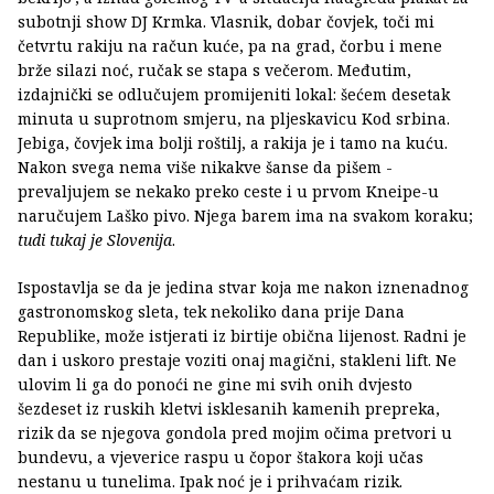
subotnji show DJ Krmka. Vlasnik, dobar čovjek, toči mi
četvrtu rakiju na račun kuće, pa na grad, čorbu i mene
brže silazi noć, ručak se stapa s večerom. Međutim,
izdajnički se odlučujem promijeniti lokal: šećem desetak
minuta u suprotnom smjeru, na pljeskavicu Kod srbina.
Jebiga, čovjek ima bolji roštilj, a rakija je i tamo na kuću.
Nakon svega nema više nikakve šanse da pišem -
prevaljujem se nekako preko ceste i u prvom Kneipe-u
naručujem Laško pivo. Njega barem ima na svakom koraku;
tudi tukaj je Slovenija
.
Ispostavlja se da je jedina stvar koja me nakon iznenadnog
gastronomskog sleta, tek nekoliko dana prije Dana
Republike, može istjerati iz birtije obična lijenost. Radni je
dan i uskoro prestaje voziti onaj magični, stakleni lift. Ne
ulovim li ga do ponoći ne gine mi svih onih dvjesto
šezdeset iz ruskih kletvi isklesanih kamenih prepreka,
rizik da se njegova gondola pred mojim očima pretvori u
bundevu, a vjeverice raspu u čopor štakora koji učas
nestanu u tunelima. Ipak noć je i prihvaćam rizik.