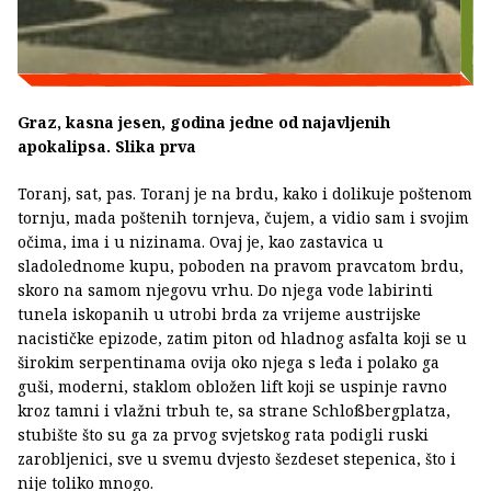
Graz, kasna jesen, godina jedne od najavljenih
apokalipsa. Slika prva
Toranj, sat, pas. Toranj je na brdu, kako i dolikuje poštenom
tornju, mada poštenih tornjeva, čujem, a vidio sam i svojim
očima, ima i u nizinama. Ovaj je, kao zastavica u
sladolednome kupu, poboden na pravom pravcatom brdu,
skoro na samom njegovu vrhu. Do njega vode labirinti
tunela iskopanih u utrobi brda za vrijeme austrijske
nacističke epizode, zatim piton od hladnog asfalta koji se u
širokim serpentinama ovija oko njega s leđa i polako ga
guši, moderni, staklom obložen lift koji se uspinje ravno
kroz tamni i vlažni trbuh te, sa strane Schloßbergplatza,
stubište što su ga za prvog svjetskog rata podigli ruski
zarobljenici, sve u svemu dvjesto šezdeset stepenica, što i
nije toliko mnogo.