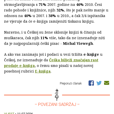
strmoglavljivanja s
71%
2007. godine na
46%
2010. Česi
rado pohode i knjižnice, njih
32%
, što je pak nešto manje u
odnosu na
40%
u 2007. i
38%
u 2010., a čak 3/4 ispitanika
ne vjeruje da će e-knjiga zamijeniti tiskanu knjigu.
Naravno, i u Češkoj su žene sklonije knjizi & čitanju od
muškaraca, čak njih
11%
više, tako da ne iznenađuje niti
da je najpopularniji češki pisac -
Michal Viewegh
.
A ako vas zanimaju još i podaci u vezi tržišta
e-knjige
u
Češkoj, ne iznenađuje da
Češka bilježi značajan rast
prodaje e-knjiga
, o čemu smo pisali u našoj novoj
posebnoj rubrici
E-knjiga
.
Preporuči članak
– POVEZANI SADRŽAJ –
VIJEST
• 11.07.2026.