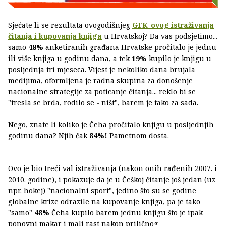
Sjećate li se rezultata ovogodišnjeg
GFK-ovog istraživanja
čitanja i kupovanja knjiga
u Hrvatskoj? Da vas podsjetimo...
samo
48%
anketiranih građana Hrvatske pročitalo je jednu
ili više knjiga u godinu dana, a tek
19%
kupilo je knjigu u
posljednja tri mjeseca. Vijest je nekoliko dana brujala
medijima, oformljena je radna skupina za donošenje
nacionalne strategije za poticanje čitanja... reklo bi se
"tresla se brda, rodilo se - ništ", barem je tako za sada.
Nego, znate li koliko je Čeha pročitalo knjigu u posljednjih
godinu dana? Njih čak
84%!
Pametnom dosta.
Ovo je bio treći val istraživanja (nakon onih rađenih 2007. i
2010. godine), i pokazuje da je u Češkoj čitanje još jedan (uz
npr. hokej) "nacionalni sport", jedino što su se godine
globalne krize odrazile na kupovanje knjiga, pa je tako
"samo"
48%
Čeha kupilo barem jednu knjigu što je ipak
ponovni makar i mali rast nakon priličnog