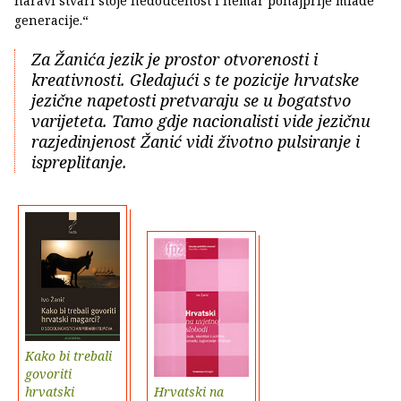
naravi stvari stoje nedoučenost i nemar ponajprije mlade
generacije.“
Za Žanića jezik je prostor otvorenosti i
kreativnosti. Gledajući s te pozicije hrvatske
jezične napetosti pretvaraju se u bogatstvo
varijeteta. Tamo gdje nacionalisti vide jezičnu
razjedinjenost Žanić vidi životno pulsiranje i
ispreplitanje.
Kako bi trebali
govoriti
hrvatski
Hrvatski na