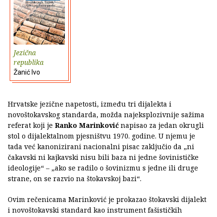
Jezična
republika
Žanić Ivo
Hrvatske jezične napetosti, između tri dijalekta i
novoštokavskog standarda, možda najeksplozivnije sažima
referat koji je
Ranko Marinković
napisao za jedan okrugli
stol o dijalektalnom pjesništvu 1970. godine. U njemu je
tada već kanonizirani nacionalni pisac zaključio da „ni
čakavski ni kajkavski nisu bili baza ni jedne šovinističke
ideologije“ – „ako se radilo o šovinizmu s jedne ili druge
strane, on se razvio na štokavskoj bazi“.
Ovim rečenicama Marinković je prokazao štokavski dijalekt
i novoštokavski standard kao instrument fašističkih