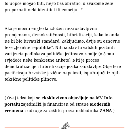
to uopće mogao biti, nego baš obratno: u svakome žele
prepoznati neki identitet ili emociju…“
Ako je moćni engleski izložen nezaustavljivim
promjenama, demokratičnosti, hibridizaciji, kako to onda
ne bi bio hrvatski standard. Zaključimo, dvije su osnovne
teze „Jezične republike“. Niti sustav hrvatskih jezičnih
varijeteta podlokava političko jedinstvo zemlje (o čemu
svjedoče neke konkretne ankete). Niti je proces
demokratizacije i hibridizacije jezika zaustavljiv. Obje teze
pacificiraju hrvatske jezične napetosti, ispuhujući iz njih
toksične političke plinove.
( Ovaj tekst koji se
ekskluzivno objavljuje na MV Info
portalu
zajednički je financiran od strane
Modernih
vremena
i udruge za zaštitu prava nakladnika
ZANA
)