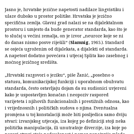
Jasno je, hrvatske jezične napetosti nadilaze lingvistiku i
ulaze duboko u prostor politike. Hrvatska je jezično
specifična zemlja. Glavni grad nalazi se na dijalektalnom
prostoru i umjesto da bude generator standarda, kao što je
to slučaj u većini zemalja, on je izvor „neuroze koje se ni
do danas nismo posve riješili“ (
Slamnig
, 1965.). Standard
se osjeća ugroženim od dijalekata, a dijalekti od standarda.
A napetost dodatno povećava i utjecaj Splita kao zasebnog i
moćnog jezičnog središta.
„Hrvatski razgovori o jeziku“, piše Žanić, „posebno o
statusu, komunikacijskoj funkciji i uporabnom obuhvatu
standarda, često ostavljaju dojam da su sudionici uvjereni
kako je uspostavljen konačan i neopoziv raspored
varijeteta i njihovih funkcionalnih i prestižnih odnosa, kao
i vrijednosnih i političkih sudova o njima. Eventualna
promjena u toj konstalaciji može biti posljedica samo dviju
stvari: izvanjskog utjecaja, iza kojeg po definiciji stoji neka
politička manipulacija, ili unutrašnje diverzije, iza koje po