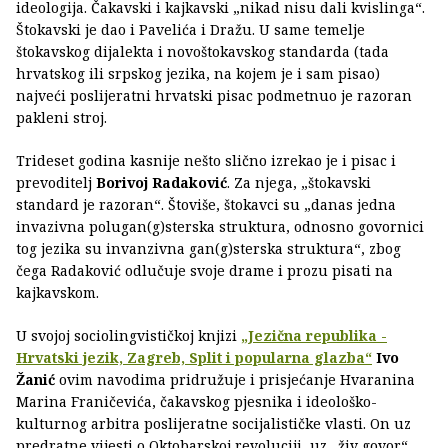
ideologija. Čakavski i kajkavski „nikad nisu dali kvislinga“.
Štokavski je dao i Pavelića i Dražu. U same temelje
štokavskog dijalekta i novoštokavskog standarda (tada
hrvatskog ili srpskog jezika, na kojem je i sam pisao)
najveći poslijeratni hrvatski pisac podmetnuo je razoran
pakleni stroj.
Trideset godina kasnije nešto slično izrekao je i pisac i
prevoditelj
Borivoj Radaković
. Za njega, „štokavski
standard je razoran“. Štoviše, štokavci su „danas jedna
invazivna polugan(g)sterska struktura, odnosno govornici
tog jezika su invanzivna gan(g)sterska struktura“, zbog
čega Radaković odlučuje svoje drame i prozu pisati na
kajkavskom.
U svojoj sociolingvističkoj knjizi
„Jezična republika -
Hrvatski jezik, Zagreb, Split i popularna glazba“
Ivo
Žanić
ovim navodima pridružuje i prisjećanje Hvaranina
Marina Franičevića, čakavskog pjesnika i ideološko-
kulturnog arbitra poslijeratne socijalističke vlasti. On uz
predratne vijesti o Oktobarskoj revoluciji, uz „živ govor“