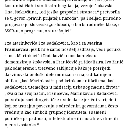
komunističkih i sindikalnih agitacija, vezuje štokavski.
Ona, štokavština, „od jezika gospode i stranaca“ pretvorila
se u govor „pravih prijatelja naroda“, pa i seljaci prirodno
progovaraju štokavski „o slobodi, o borbi radničke klase, o
SSSR-u, o progresu, o sutrašnjici“…
I za Marinkovića i za Radakovića, kao i za
Marina
Franičevića
, jezik nije samo nositelj sadržaja, već i poruka
sama. Marinković i Radaković u tom kontekstu
demoniziraju štokavski, a Franičević ga idealizira. Ivo Žanić
pak odmjereno i trezveno zaključuje kako je posrijedi
darvinovski biološki determinizam u najradikalnijem
obliku, „kod Marinkovića pod krinkom antifašizma, kod
Radakovića utemeljen u mitizaciji urbanog načina života“.
„Svaki na svoj način, Franičević, Marinković i Radaković,
potvrđuju sociolingvističke uvide da se jezični varijeteti
koji se ustrajno povezuju s određenim govornicima često
vrednuju kao simboli grupnog identiteta, znameni
političke pripadnosti, intelektualne ili moralne vrline ili
njena izostanka.“