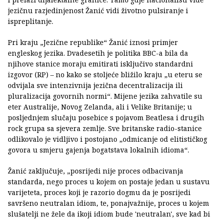
jezičnu razjedinjenost Žanić vidi životno pulsiranje i
ispreplitanje.
Pri kraju „Jezične republike“ Žanić iznosi primjer
engleskog jezika. Dvadesetih je politika BBC-a bila da
njihove stanice moraju emitirati isključivo standardni
izgovor (RP) – no kako se stoljeće bližilo kraju „u eteru se
odvijala sve intenzivnija jezična decentralizacija ili
pluralizacija govornih normi“. Mijene jezika zahvatile su
eter Australije, Novog Zelanda, ali i Velike Britanije; u
posljednjem slučaju posebice s pojavom Beatlesa i drugih
rock grupa sa sjevera zemlje. Sve britanske radio-stanice
odlikovalo je vidljivo i postojano „odmicanje od elitističkog
govora u smjeru gajenja bogatstava lokalnih idioma“.
Žanić zaključuje, „posrijedi nije proces odbacivanja
standarda, nego proces u kojem on postaje jedan u sustavu
varijeteta, proces koji je razorio dogmu da je posrijedi
savršeno neutralan idiom, te, ponajvažnije, proces u kojem
slušatelji ne žele da ikoji idiom bude 'neutralan', sve kad bi