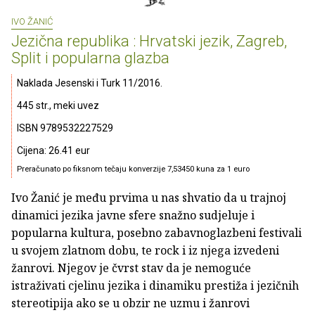
IVO ŽANIĆ
Jezična republika : Hrvatski jezik, Zagreb,
Split i popularna glazba
Naklada Jesenski i Turk 11/2016.
445 str., meki uvez
ISBN 9789532227529
Cijena: 26.41 eur
Preračunato po fiksnom tečaju konverzije 7,53450 kuna za 1 euro
Ivo Žanić je među prvima u nas shvatio da u trajnoj
dinamici jezika javne sfere snažno sudjeluje i
popularna kultura, posebno zabavnoglazbeni festivali
u svojem zlatnom dobu, te rock i iz njega izvedeni
žanrovi. Njegov je čvrst stav da je nemoguće
istraživati cjelinu jezika i dinamiku prestiža i jezičnih
stereotipija ako se u obzir ne uzmu i žanrovi