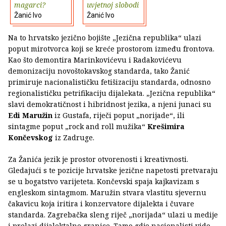
magarci?
uvjetnoj slobodi
Žanić Ivo
Žanić Ivo
Na to hrvatsko jezično bojište „Jezična republika“ ulazi
poput mirotvorca koji se kreće prostorom između frontova.
Kao što demontira Marinkovićevu i Radakovićevu
demonizaciju novoštokavskog standarda, tako Žanić
primiruje nacionalističku fetišizaciju standarda, odnosno
regionalističku petrifikaciju dijalekata. „Jezična republika“
slavi demokratičnost i hibridnost jezika, a njeni junaci su
Edi Maružin
iz Gustafa, riječi poput „norijade“, ili
sintagme poput „rock and roll mužika“
Krešimira
Končevskog
iz Zadruge.
Za Žanića jezik je prostor otvorenosti i kreativnosti.
Gledajući s te pozicije hrvatske jezične napetosti pretvaraju
se u bogatstvo varijeteta. Končevski spaja kajkavizam s
engleskom sintagmom. Maružin stvara vlastitu sjevernu
čakavicu koja iritira i konzervatore dijalekta i čuvare
standarda. Zagrebačka sleng riječ „norijada“ ulazi u medije
i prelazi dijalektalne granice. Tamo gdje nacionalisti vide