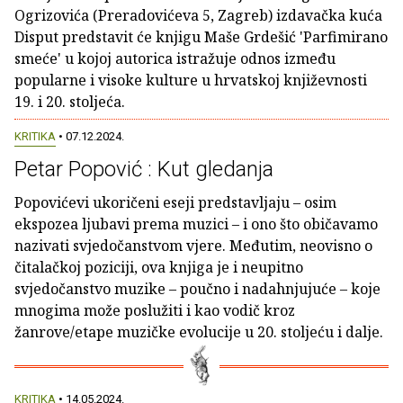
Ogrizovića (Preradovićeva 5, Zagreb) izdavačka kuća
Disput predstavit će knjigu Maše Grdešić 'Parfimirano
smeće' u kojoj autorica istražuje odnos između
popularne i visoke kulture u hrvatskoj književnosti
19. i 20. stoljeća.
KRITIKA
• 07.12.2024.
Petar Popović : Kut gledanja
Popovićevi ukoričeni eseji predstavljaju – osim
ekspozea ljubavi prema muzici – i ono što običavamo
nazivati svjedočanstvom vjere. Međutim, neovisno o
čitalačkoj poziciji, ova knjiga je i neupitno
svjedočanstvo muzike – poučno i nadahnjujuće – koje
mnogima može poslužiti i kao vodič kroz
žanrove/etape muzičke evolucije u 20. stoljeću i dalje.
KRITIKA
• 14.05.2024.