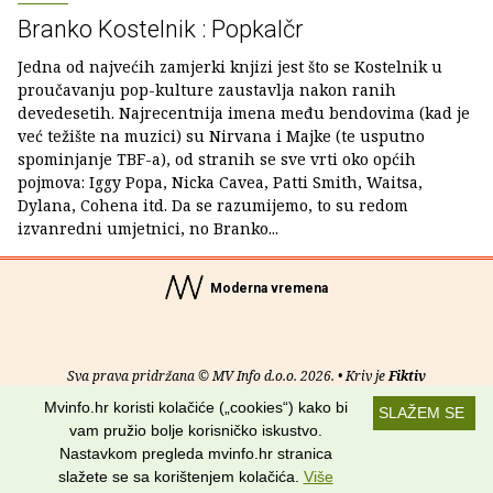
Branko Kostelnik : Popkalčr
Jedna od najvećih zamjerki knjizi jest što se Kostelnik u
proučavanju pop-kulture zaustavlja nakon ranih
devedesetih. Najrecentnija imena među bendovima (kad je
već težište na muzici) su Nirvana i Majke (te usputno
spominjanje TBF-a), od stranih se sve vrti oko općih
pojmova: Iggy Popa, Nicka Cavea, Patti Smith, Waitsa,
Dylana, Cohena itd. Da se razumijemo, to su redom
izvanredni umjetnici, no Branko...
Moderna vremena
Sva prava pridržana © MV Info d.o.o. 2026. • Kriv je
Fiktiv
Mvinfo.hr koristi kolačiće („cookies“) kako bi
SLAŽEM SE
O nama
•
Pomoć
•
Uvjeti korištenja
•
RSS kanali
vam pružio bolje korisničko iskustvo.
Nastavkom pregleda mvinfo.hr stranica
Potraži nas na:
slažete se sa korištenjem kolačića.
Više