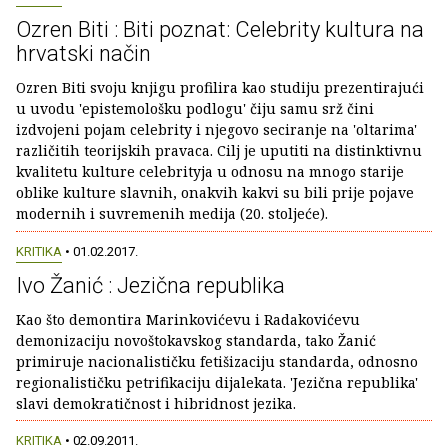
Ozren Biti : Biti poznat: Celebrity kultura na
hrvatski način
Ozren Biti svoju knjigu profilira kao studiju prezentirajući
u uvodu 'epistemološku podlogu' čiju samu srž čini
izdvojeni pojam celebrity i njegovo seciranje na 'oltarima'
različitih teorijskih pravaca. Cilj je uputiti na distinktivnu
kvalitetu kulture celebrityja u odnosu na mnogo starije
oblike kulture slavnih, onakvih kakvi su bili prije pojave
modernih i suvremenih medija (20. stoljeće).
KRITIKA
• 01.02.2017.
Ivo Žanić : Jezična republika
Kao što demontira Marinkovićevu i Radakovićevu
demonizaciju novoštokavskog standarda, tako Žanić
primiruje nacionalističku fetišizaciju standarda, odnosno
regionalističku petrifikaciju dijalekata. 'Jezična republika'
slavi demokratičnost i hibridnost jezika.
KRITIKA
• 02.09.2011.