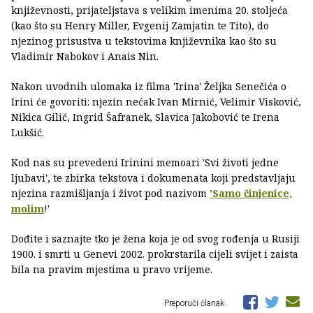
književnosti, prijateljstava s velikim imenima 20. stoljeća
(kao što su Henry Miller, Evgenij Zamjatin te Tito), do
njezinog prisustva u tekstovima književnika kao što su
Vladimir Nabokov i Anais Nin.
Nakon uvodnih ulomaka iz filma 'Irina' Željka Senečića o
Irini će govoriti: njezin nećak Ivan Mirnić, Velimir Visković,
Nikica Gilić, Ingrid Šafranek, Slavica Jakobović te Irena
Lukšić.
Kod nas su prevedeni Irinini memoari 'Svi životi jedne
ljubavi', te zbirka tekstova i dokumenata koji predstavljaju
njezina razmišljanja i život pod nazivom
'Samo činjenice,
molim
!'
Dođite i saznajte tko je žena koja je od svog rođenja u Rusiji
1900. i smrti u Genevi 2002. prokrstarila cijeli svijet i zaista
bila na pravim mjestima u pravo vrijeme.
Preporuči članak