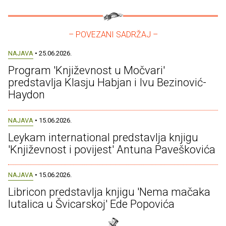
– POVEZANI SADRŽAJ –
NAJAVA
• 25.06.2026.
Program 'Književnost u Močvari'
predstavlja Klasju Habjan i Ivu Bezinović-
Haydon
NAJAVA
• 15.06.2026.
Leykam international predstavlja knjigu
'Književnost i povijest' Antuna Paveškovića
NAJAVA
• 15.06.2026.
Libricon predstavlja knjigu 'Nema mačaka
lutalica u Švicarskoj' Ede Popovića