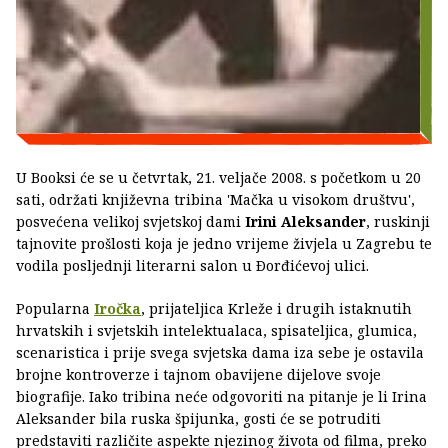
U Booksi će se u četvrtak, 21. veljače 2008. s početkom u 20
sati, održati književna tribina 'Mačka u visokom društvu',
posvećena velikoj svjetskoj dami
Irini Aleksander
, ruskinji
tajnovite prošlosti koja je jedno vrijeme živjela u Zagrebu te
vodila posljednji literarni salon u Ðorđićevoj ulici.
Popularna
Iročka
, prijateljica Krleže i drugih istaknutih
hrvatskih i svjetskih intelektualaca, spisateljica, glumica,
scenaristica i prije svega svjetska dama iza sebe je ostavila
brojne kontroverze i tajnom obavijene dijelove svoje
biografije. Iako tribina neće odgovoriti na pitanje je li Irina
Aleksander bila ruska špijunka, gosti će se potruditi
predstaviti različite aspekte njezinog života od filma, preko