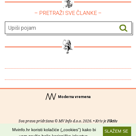
– PRETRAŽI SVE ČLANKE –
Moderna vremena
Sva prava pridržana © MV Info d.o.o. 2026. • Kriv je
Fiktiv
Mvinfo.hr koristi kolačiće („cookies“) kako bi
SLAŽEM SE
O nama
•
Pomoć
•
Uvjeti korištenja
•
RSS kanali