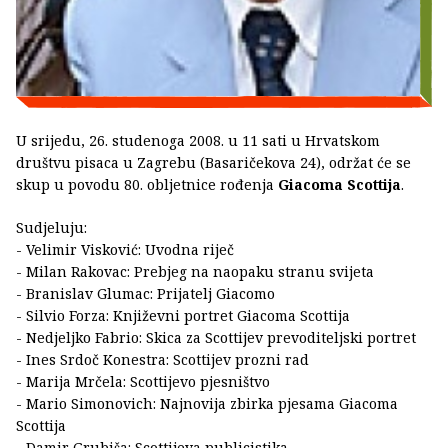
U srijedu, 26. studenoga 2008. u 11 sati u Hrvatskom
društvu pisaca u Zagrebu (Basaričekova 24), održat će se
skup u povodu 80. obljetnice rođenja
Giacoma Scottija
.
Sudjeluju:
- Velimir Visković: Uvodna riječ
- Milan Rakovac: Prebjeg na naopaku stranu svijeta
- Branislav Glumac: Prijatelj Giacomo
- Silvio Forza: Književni portret Giacoma Scottija
- Nedjeljko Fabrio: Skica za Scottijev prevoditeljski portret
- Ines Srdoč Konestra: Scottijev prozni rad
- Marija Mrčela: Scottijevo pjesništvo
- Mario Simonovich: Najnovija zbirka pjesama Giacoma
Scottija
- Damir Grubiša: Scottijeva publicistika