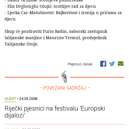
- Elis Deghenghi-Olujić: Scottijev rad za djecu
- Ljerka Car-Matutinović: Bajkovitost i ironija u pričama za
djecu
Skup će pozdraviti Furio Radin, saborski zastupnik
talijanske manjine i Maurizio Tremul, predsjednik
Talijanske Unije.
Preporuči članak
– POVEZANI SADRŽAJ –
VIJEST
• 24.03.2008.
Riječki pjesnici na festivalu 'Europski
dijalozi'