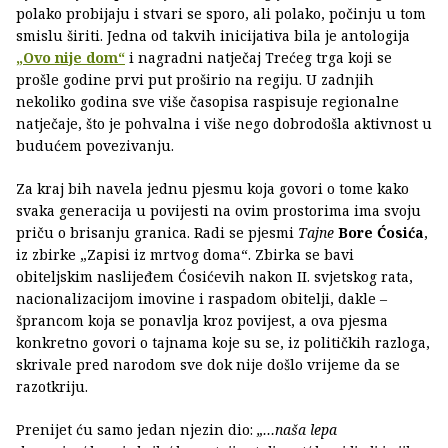
polako probijaju i stvari se sporo, ali polako, počinju u tom
smislu širiti. Jedna od takvih inicijativa bila je antologija
„Ovo nije dom“
i nagradni natječaj Trećeg trga koji se
prošle godine prvi put proširio na regiju. U zadnjih
nekoliko godina sve više časopisa raspisuje regionalne
natječaje, što je pohvalna i više nego dobrodošla aktivnost u
budućem povezivanju.
Za kraj bih navela jednu pjesmu koja govori o tome kako
svaka generacija u povijesti na ovim prostorima ima svoju
priču o brisanju granica. Radi se pjesmi
Tajne
Bore Ćosića
,
iz zbirke „Zapisi iz mrtvog doma“. Zbirka se bavi
obiteljskim naslijeđem Ćosićevih nakon II. svjetskog rata,
nacionalizacijom imovine i raspadom obitelji, dakle –
šprancom koja se ponavlja kroz povijest, a ova pjesma
konkretno govori o tajnama koje su se, iz političkih razloga,
skrivale pred narodom sve dok nije došlo vrijeme da se
razotkriju.
Prenijet ću samo jedan njezin dio:
„…naša lepa