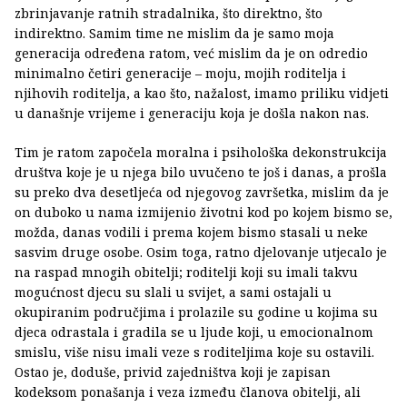
zbrinjavanje ratnih stradalnika, što direktno, što
indirektno. Samim time ne mislim da je samo moja
generacija određena ratom, već mislim da je on odredio
minimalno četiri generacije – moju, mojih roditelja i
njihovih roditelja, a kao što, nažalost, imamo priliku vidjeti
u današnje vrijeme i generaciju koja je došla nakon nas.
Tim je ratom započela moralna i psihološka dekonstrukcija
društva koje je u njega bilo uvučeno te još i danas, a prošla
su preko dva desetljeća od njegovog završetka, mislim da je
on duboko u nama izmijenio životni kod po kojem bismo se,
možda, danas vodili i prema kojem bismo stasali u neke
sasvim druge osobe. Osim toga, ratno djelovanje utjecalo je
na raspad mnogih obitelji; roditelji koji su imali takvu
mogućnost djecu su slali u svijet, a sami ostajali u
okupiranim područjima i prolazile su godine u kojima su
djeca odrastala i gradila se u ljude koji, u emocionalnom
smislu, više nisu imali veze s roditeljima koje su ostavili.
Ostao je, doduše, privid zajedništva koji je zapisan
kodeksom ponašanja i veza između članova obitelji, ali