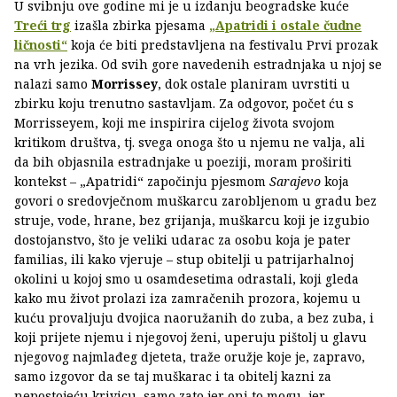
U svibnju ove godine mi je u izdanju beogradske kuće
Treći trg
izašla zbirka pjesama
„Apatridi i ostale čudne
ličnosti“
koja će biti predstavljena na festivalu Prvi prozak
na vrh jezika. Od svih gore navedenih estradnjaka u njoj se
nalazi samo
Morrissey
, dok ostale planiram uvrstiti u
zbirku koju trenutno sastavljam. Za odgovor, počet ću s
Morrisseyem, koji me inspirira cijelog života svojom
kritikom društva, tj. svega onoga što u njemu ne valja, ali
da bih objasnila estradnjake u poeziji, moram proširiti
kontekst – „Apatridi“ započinju pjesmom
Sarajevo
koja
govori o sredovječnom muškarcu zarobljenom u gradu bez
struje, vode, hrane, bez grijanja, muškarcu koji je izgubio
dostojanstvo, što je veliki udarac za osobu koja je pater
familias, ili kako vjeruje – stup obitelji u patrijarhalnoj
okolini u kojoj smo u osamdesetima odrastali, koji gleda
kako mu život prolazi iza zamračenih prozora, kojemu u
kuću provaljuju dvojica naoružanih do zuba, a bez zuba, i
koji prijete njemu i njegovoj ženi, uperuju pištolj u glavu
njegovog najmlađeg djeteta, traže oružje koje je, zapravo,
samo izgovor da se taj muškarac i ta obitelj kazni za
nepostojeću krivicu, samo zato jer oni to mogu, jer