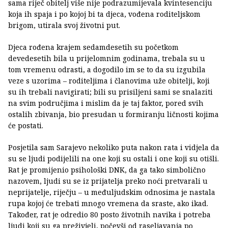
sama riječ obitelj više nije podrazumijevala kvintesenciju
koja ih spaja i po kojoj bi ta djeca, vođena roditeljskom
brigom, utirala svoj životni put.
Djeca rođena krajem sedamdesetih su početkom
devedesetih bila u prijelomnim godinama, trebala su u
tom vremenu odrasti, a dogodilo im se to da su izgubila
veze s uzorima – roditeljima i članovima uže obitelji, koji
su ih trebali navigirati; bili su prisiljeni sami se snalaziti
na svim područjima i mislim da je taj faktor, pored svih
ostalih zbivanja, bio presudan u formiranju ličnosti kojima
će postati.
Posjetila sam Sarajevo nekoliko puta nakon rata i vidjela da
su se ljudi podijelili na one koji su ostali i one koji su otišli.
Rat je promijenio psihološki DNK, da ga tako simbolično
nazovem, ljudi su se iz prijatelja preko noći pretvarali u
neprijatelje, riječju – u međuljudskim odnosima je nastala
rupa kojoj će trebati mnogo vremena da sraste, ako ikad.
Također, rat je odredio 80 posto životnih navika i potreba
ljudi koji su ga preživjeli, počevši od raseljavanja po