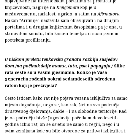
objavljivane na internetskim portalima za promicanje
književnosti, najprije na
Knjigomatu
koji je u
međuvremenu, nažalost, ugašen, a zatim na
Afirmatoru
.
Nakon "Aritmije" nastavila sam objavljivati i na drugim
portalima i u drugim književnim časopisima pa je ona, u
stanovitom smislu, bila kamen temeljac u mom javnom
poetskom profiliranju.
U niskom preletu tenkovska granata razbija susjedov
dom./na počinak šalje mamu, tatu, psa i papagaja./
Slike
rata česte su u Vašim pjesmama. Koliko je Vaša
generacija rođenih pokraj sedamdesetih određena
ratom koji je preživjela?
Često ističem kako rat nije pojava vezana isključivo za samo
mjesto događanja, nego se, kao rak, širi na sva područja
društvenog djelovanja, dakle – i na slobodne teritorije. Kad
je na području bivše Jugoslavije početkom devedesetih
godina izbio rat, on se osjetio ne samo u regiji, nego i u
svim zemljama koje su bile otvorene za prihvat izbjeglica i