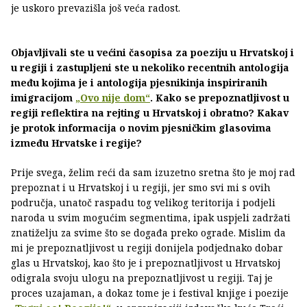
je uskoro prevazišla još veća radost.
Objavljivali ste u većini časopisa za poeziju u Hrvatskoj i
u regiji i zastupljeni ste u nekoliko recentnih antologija
među kojima je i antologija pjesnikinja inspiriranih
imigracijom
„Ovo nije dom“
. Kako se prepoznatljivost u
regiji reflektira na rejting u Hrvatskoj i obratno? Kakav
je protok informacija o novim pjesničkim glasovima
između Hrvatske i regije?
Prije svega, želim reći da sam izuzetno sretna što je moj rad
prepoznat i u Hrvatskoj i u regiji, jer smo svi mi s ovih
područja, unatoč raspadu tog velikog teritorija i podjeli
naroda u svim mogućim segmentima, ipak uspjeli zadržati
znatiželju za svime što se događa preko ograde. Mislim da
mi je prepoznatljivost u regiji donijela podjednako dobar
glas u Hrvatskoj, kao što je i prepoznatljivost u Hrvatskoj
odigrala svoju ulogu na prepoznatljivost u regiji. Taj je
proces uzajaman, a dokaz tome je i festival knjige i poezije