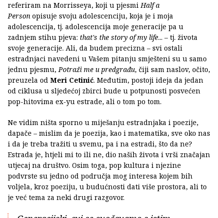
referiram na Morrisseya, koji u pjesmi
Half a
Person
opisuje svoju adolescenciju, koja je i moja
adolescencija, tj. adolescencija moje generacije pa u
zadnjem stihu pjeva:
that's the story of my life
... – tj. života
svoje generacije. Ali, da budem precizna – svi ostali
estradnjaci navedeni u Vašem pitanju smješteni su u samo
jednu pjesmu,
Potraži me u predgrađu
, čiji sam naslov, očito,
preuzela od
Meri Cetinić
. Međutim, postoji ideja da jedan
od ciklusa u sljedećoj zbirci bude u potpunosti posvećen
pop-hitovima ex-yu estrade, ali o tom po tom.
Ne vidim ništa sporno u miješanju estradnjaka i poezije,
dapače – mislim da je poezija, kao i matematika, sve oko nas
i da je treba tražiti u svemu, pa i na estradi, što da ne?
Estrada je, htjeli mi to ili ne, dio naših života i vrši značajan
utjecaj na društvo. Osim toga, pop kultura i njezine
podvrste su jedno od područja mog interesa kojem bih
voljela, kroz poeziju, u budućnosti dati više prostora, ali to
je već tema za neki drugi razgovor.