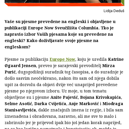
Lidija Deduš
Vaše su pjesme prevedene na engleski i objavljene u
publikaciji Europe Now Sveučilišta Columbia. Tko je
napravio izbor Vaših pjesama koje su prevedene na
engleski? Kako doživljavate svoje pjesme na
engleskom?
Pjesme za publikaciju
Europe Now
, koju je uredila
Katrine
Øgaard Jensen
, preveo je sarajevski prevoditelj
Mirza
Purić
, dugogodišnji suradnik tog časopisa, a do suradnje je
došlo sasvim neočekivano, nakon što sam od njega dobila
upit za dozvolu da objavi dvije već unaprijed prevedene
pjesme po njegovom izboru. Uz moje, u tom tematu
objavljene su i pjesme
Anite Pajević
,
Bojana Krivokapića
,
Selme Asotić
,
Darka Cvijetića
,
Anje Marković
i
Miodraga
Stanisavljevića
, dakle značajnih imena iz regije, i bila sam
iznenađena i obradovana, naravno, ali me sve to malo i
zabrinulo jer je prijevod ipak bio još jedan korak naprijed,
pa se kao logična nametnula i konstatacija: ok, možda je