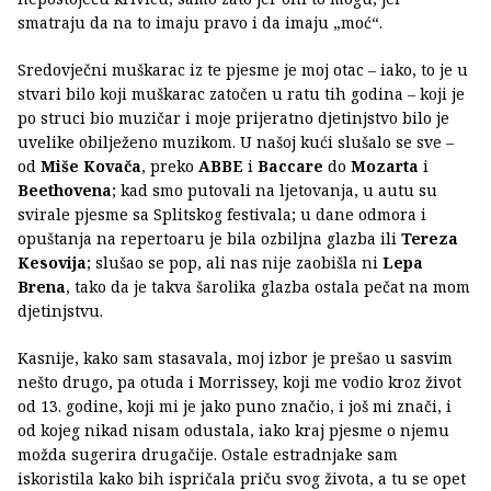
smatraju da na to imaju pravo i da imaju „moć“.
Sredovječni muškarac iz te pjesme je moj otac – iako, to je u
stvari bilo koji muškarac zatočen u ratu tih godina – koji je
po struci bio muzičar i moje prijeratno djetinjstvo bilo je
uvelike obilježeno muzikom. U našoj kući slušalo se sve –
od
Miše Kovača
, preko
ABBE
i
Baccare
do
Mozarta
i
Beethovena
; kad smo putovali na ljetovanja, u autu su
svirale pjesme sa Splitskog festivala; u dane odmora i
opuštanja na repertoaru je bila ozbiljna glazba ili
Tereza
Kesovija
; slušao se pop, ali nas nije zaobišla ni
Lepa
Brena
, tako da je takva šarolika glazba ostala pečat na mom
djetinjstvu.
Kasnije, kako sam stasavala, moj izbor je prešao u sasvim
nešto drugo, pa otuda i Morrissey, koji me vodio kroz život
od 13. godine, koji mi je jako puno značio, i još mi znači, i
od kojeg nikad nisam odustala, iako kraj pjesme o njemu
možda sugerira drugačije. Ostale estradnjake sam
iskoristila kako bih ispričala priču svog života, a tu se opet