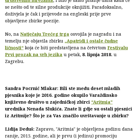
društvenim mrežama
, i bilo je samo pitanje dana kada će
se nešto od te silne produkcije oknjižiti. Paradoksalno,
doživjela je čak i prijevode na engleski prije prve
objavljene zbirke poezije.
No, na
Natječaju Trećeg trga
osvojila je nagradu i na
temelju nje objavila zbirku
„Apatridi i ostale čudne
ličnosti“
koja će biti predstavljena na četvrtom
Festivalu
Prvi prozak na vrh jezika
u petak,
8. lipnja 2018.
u
Zagrebu.
Sandra Pocrnić Mlakar: Bili ste među deset mladih
pjesnika koje je 2016. godine okupilo Varaždinsko
književno društvo u zajedničkoj zbirci
“Aritmia”
urednika Nenada Slukića. Znate li gdje su ostali pjesnici
iz Aritmije? Što je za Vas značilo uvrštavanje u zbirku?
Lidija Deduš:
Zapravo, "Aritmia" je objavljena godinu dana
ranije, 2015. godine, ali je prvu (i jedinu) promociju