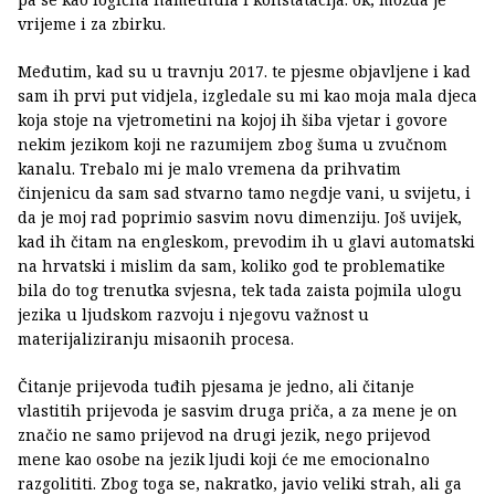
vrijeme i za zbirku.
Međutim, kad su u travnju 2017. te pjesme objavljene i kad
sam ih prvi put vidjela, izgledale su mi kao moja mala djeca
koja stoje na vjetrometini na kojoj ih šiba vjetar i govore
nekim jezikom koji ne razumijem zbog šuma u zvučnom
kanalu. Trebalo mi je malo vremena da prihvatim
činjenicu da sam sad stvarno tamo negdje vani, u svijetu, i
da je moj rad poprimio sasvim novu dimenziju. Još uvijek,
kad ih čitam na engleskom, prevodim ih u glavi automatski
na hrvatski i mislim da sam, koliko god te problematike
bila do tog trenutka svjesna, tek tada zaista pojmila ulogu
jezika u ljudskom razvoju i njegovu važnost u
materijaliziranju misaonih procesa.
Čitanje prijevoda tuđih pjesama je jedno, ali čitanje
vlastitih prijevoda je sasvim druga priča, a za mene je on
značio ne samo prijevod na drugi jezik, nego prijevod
mene kao osobe na jezik ljudi koji će me emocionalno
razgolititi. Zbog toga se, nakratko, javio veliki strah, ali ga