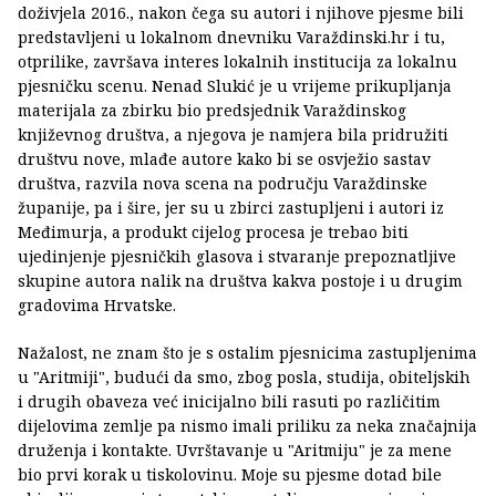
doživjela 2016., nakon čega su autori i njihove pjesme bili
predstavljeni u lokalnom dnevniku Varaždinski.hr i tu,
otprilike, završava interes lokalnih institucija za lokalnu
pjesničku scenu. Nenad Slukić je u vrijeme prikupljanja
materijala za zbirku bio predsjednik Varaždinskog
književnog društva, a njegova je namjera bila pridružiti
društvu nove, mlađe autore kako bi se osvježio sastav
društva, razvila nova scena na području Varaždinske
županije, pa i šire, jer su u zbirci zastupljeni i autori iz
Međimurja, a produkt cijelog procesa je trebao biti
ujedinjenje pjesničkih glasova i stvaranje prepoznatljive
skupine autora nalik na društva kakva postoje i u drugim
gradovima Hrvatske.
Nažalost, ne znam što je s ostalim pjesnicima zastupljenima
u "Aritmiji", budući da smo, zbog posla, studija, obiteljskih
i drugih obaveza već inicijalno bili rasuti po različitim
dijelovima zemlje pa nismo imali priliku za neka značajnija
druženja i kontakte. Uvrštavanje u "Aritmiju" je za mene
bio prvi korak u tiskolovinu. Moje su pjesme dotad bile