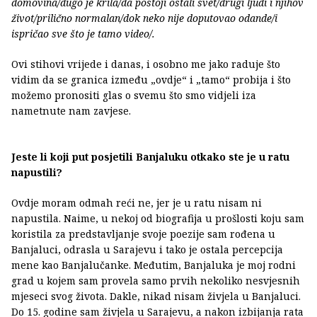
domovina/dugo je krila/da postoji ostali svet/drugi ljudi i njihov
život/prilično normalan/dok neko nije doputovao odande/i
ispričao sve što je tamo video/.
Ovi stihovi vrijede i danas, i osobno me jako raduje što
vidim da se granica između „ovdje“ i „tamo“ probija i što
možemo pronositi glas o svemu što smo vidjeli iza
nametnute nam zavjese.
Jeste li koji put posjetili Banjaluku otkako ste je u ratu
napustili?
Ovdje moram odmah reći ne, jer je u ratu nisam ni
napustila. Naime, u nekoj od biografija u prošlosti koju sam
koristila za predstavljanje svoje poezije sam rođena u
Banjaluci, odrasla u Sarajevu i tako je ostala percepcija
mene kao Banjalučanke. Međutim, Banjaluka je moj rodni
grad u kojem sam provela samo prvih nekoliko nesvjesnih
mjeseci svog života. Dakle, nikad nisam živjela u Banjaluci.
Do 15. godine sam živjela u Sarajevu, a nakon izbijanja rata