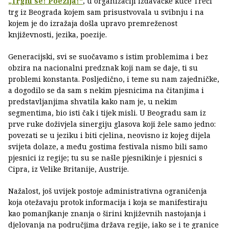
„Trgni se! Poezija!“
, u organizaciji izdavačke kuće Treći
trg iz Beograda kojem sam prisustvovala u svibnju i na
kojem je do izražaja došla upravo premreženost
književnosti, jezika, poezije.
Generacijski, svi se suočavamo s istim problemima i bez
obzira na nacionalni predznak koji nam se daje, ti su
problemi konstanta. Posljedično, i teme su nam zajedničke,
a dogodilo se da sam s nekim pjesnicima na čitanjima i
predstavljanjima shvatila kako nam je, u nekim
segmentima, bio isti čak i tijek misli. U Beogradu sam iz
prve ruke doživjela sinergiju glasova koji žele samo jedno:
povezati se u jeziku i biti cjelina, neovisno iz kojeg dijela
svijeta dolaze, a među gostima festivala nismo bili samo
pjesnici iz regije; tu su se našle pjesnikinje i pjesnici s
Cipra, iz Velike Britanije, Austrije.
Nažalost, još uvijek postoje administrativna ograničenja
koja otežavaju protok informacija i koja se manifestiraju
kao pomanjkanje znanja o širini književnih nastojanja i
djelovanja na područjima država regije, iako se i te granice