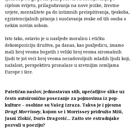
cijelom svijetu, prilagođavanja na nove jezike, životne
uvjete, mentalitete pa do intimnih preispitivanja, tjeskoba,
egzistencijalnih pitanja i suočavanja svake od tih osoba s
nekim novim sobom.
Isto tako, ostavio je u nasljeđe moralnu i etičku
dekompoziciju društva, pa danas, kao posljedicu, imamo
mali broj veoma bogatih i veliki broj veoma siromašnih
ljudi te još veći broj veoma nezadovoljnih mladih ljudi koji,
nažalost, perspektivu pronalaze u sretnijim zemljama
Europe i šire.
Patetičan naslov, jednostavan stih, upečatljive slike uz
često autoironično posezanje za pojmovima iz pop-
kulture – osobine su Vašeg izraza. Takva je i pjesma
Dragi Morrissey
, kojom se i Morrissey pridružio Miši,
Jasni Zlokić, Doris Dragović… Zašto ste estradnjake
pozvali u poeziju?