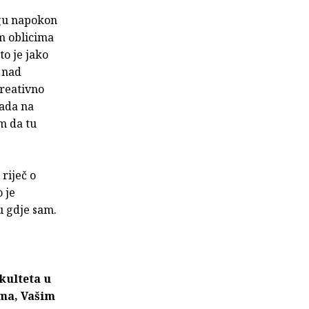
igu napokon
im oblicima
to je jako
f nad
kreativno
rada na
m da tu
 riječ o
o je
tu gdje sam.
kulteta u
ima, Vašim