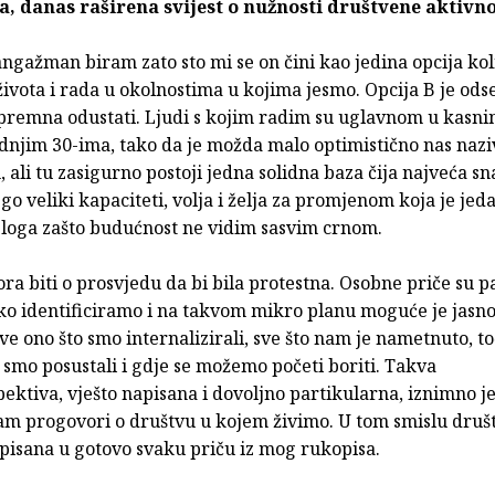
, danas raširena svijest o nužnosti društvene aktivn
ngažman biram zato sto mi se on čini kao jedina opcija kol
ivota i rada u okolnostima u kojima jesmo. Opcija B je odseli
spremna odustati. Ljudi s kojim radim su uglavnom u kasni
dnjim 30-ima, tako da je možda malo optimistično nas nazi
ali tu zasigurno postoji jedna solidna baza čija najveća sn
go veliki kapaciteti, volja i želja za promjenom koja je jed
zloga zašto budućnost ne vidim sasvim crnom.
ra biti o prosvjedu da bi bila protestna. Osobne priče su pa
ko identificiramo i na takvom mikro planu moguće je jasno 
ve ono što smo internalizirali, sve što nam je nametnuto, to
 smo posustali i gdje se možemo početi boriti. Takva
ektiva, vješto napisana i dovoljno partikularna, iznimno 
am progovori o društvu u kojem živimo. U tom smislu druš
upisana u gotovo svaku priču iz mog rukopisa.