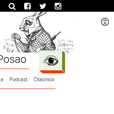
Posao
ga
Podcast
Čitaonica