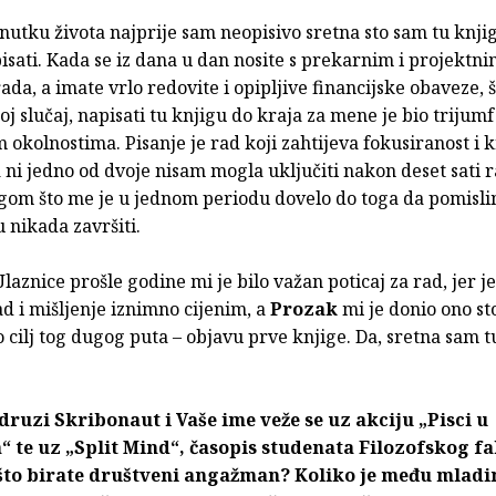
nutku života najprije sam neopisivo sretna sto sam tu knj
isati. Kada se iz dana u dan nosite s prekarnim i projektn
ada, a imate vrlo redovite i opipljive financijske obaveze, š
j slučaj, napisati tu knjigu do kraja za mene je bio trijum
 okolnostima. Pisanje je rad koji zahtijeva fokusiranost i 
a ni jedno od dvoje nisam mogla uključiti nakon deset sati 
om što me je u jednom periodu dovelo do toga da pomisli
 nikada završiti.
laznice prošle godine mi je bilo važan poticaj za rad, jer je
 rad i mišljenje iznimno cijenim, a
Prozak
mi je donio ono st
 cilj tog dugog puta – objavu prve knjige. Da, sretna sam 
druzi Skribonaut i Vaše ime veže se uz akciju „Pisci u
 te uz „Split Mind“, časopis studenata Filozofskog fa
ašto birate društveni angažman? Koliko je među mlad