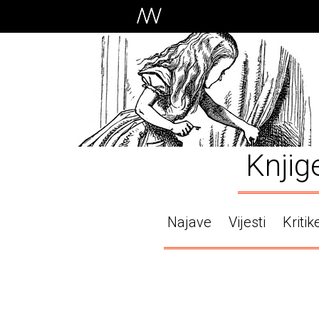
Knjig
Najave
Vijesti
Kritik