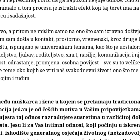
 u neprekidnoj borbi da ga napokon negdje odlože. Ono št
imalo u tom procesu je istražiti efekt koji taj teret ima na
cu i sadašnjost.
vo, a pritom ne mislim samo na ono što sam izravno doživj
im sam došla u kontakt, prostorno, vremenski, kroz druge l
aštu, ispunjeno je univerzalnim temama, kao što je uostalom 
teljstvo, ljubav, roditeljstvo, smrt, nasilje, komunikacija i n
, odrastanje, promjena, osobna povijest – sve su to velike
 teme oko kojih se vrti naš svakodnevni život i ono što me
ojim i tuđim.
eđu muškarca i žene u kojem se prelamaju tradiciona
acija jedan je od češćih motiva u Vašim pripovijetkama
jesta taj odnos razrađujete susretima u različitoj do
ta. Jesu li za Vas intimni odnosi, koji počinju u iskren
, ishodište generalnog osjećaja životnog (ne)zadovol