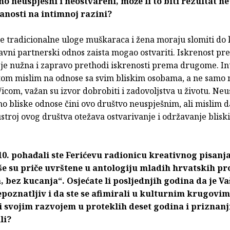
o neuspješni i neostvareni, može li to biti rezultat n
anosti na intimnoj razini?
e tradicionalne uloge muškaraca i žena moraju slomiti do 
vni partnerski odnos zaista mogao ostvariti. Iskrenost pr
 je nužna i zapravo prethodi iskrenosti prema drugome. In
itom mislim na odnose sa svim bliskim osobama, a ne samo 
com, važan su izvor dobrobiti i zadovoljstva u životu. Neu
o bliske odnose čini ovo društvo neuspješnim, ali mislim da
stroj ovog društva otežava ostvarivanje i održavanje blisk
0. pohađali ste Ferićevu radionicu kreativnog pisanja,
še su priče uvrštene u antologiju mladih hrvatskih p
, bez kucanja“. Osjećate li posljednjih godina da je Va
poznatljiv i da ste se afimirali u kulturnim krugovima
i svojim razvojem u proteklih deset godina i priznan
li?