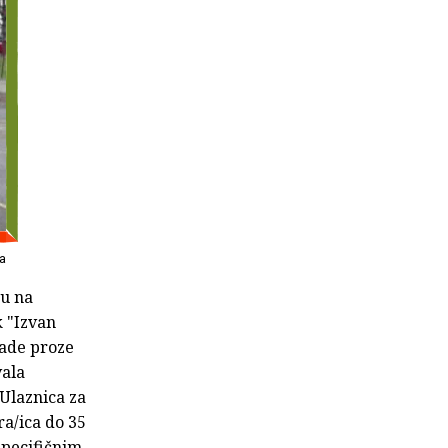
a
ku na
k "Izvan
lade proze
vala
 Ulaznica za
ra/ica do 35
specifičnim