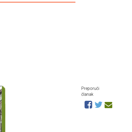
a
Preporuči
članak