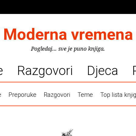
Moderna vremena
Pogledaj... sve je puno knjiga.
e
Razgovori
Djeca
e
Preporuke
Razgovori
Teme
Top lista knji