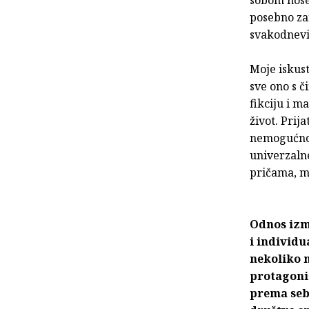
sobom nose
posebno zan
svakodnevi
Moje iskust
sve ono s č
fikciju i m
život. Prija
nemogućnost
univerzalne
pričama, m
Odnos izm
i individu
nekoliko m
protagonis
prema sebi