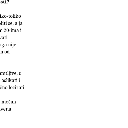
osti?
iko-toliko
ti se, a ja
m 20-ima i
vati
aga nije
an od
mtljive, s
oslikati i
čno locirati
je moćan
tvena