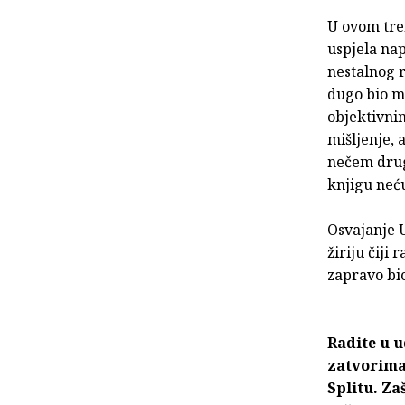
U ovom tre
uspjela nap
nestalnog r
dugo bio mo
objektivnim
mišljenje, 
nečem drug
knjigu neću
Osvajanje U
žiriju čiji
zapravo bio
Radite u u
zatvorima“
Splitu. Z