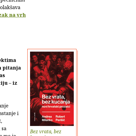
 olakšava
zak na vrh
ektima
h pitanja
as
ju – iz
anje
astanje i
,
 sa
Bez vrata, bez