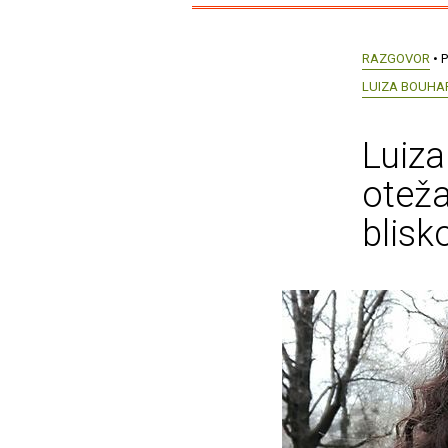
RAZGOVOR
• P
LUIZA BOUH
Luiza
oteža
blisk