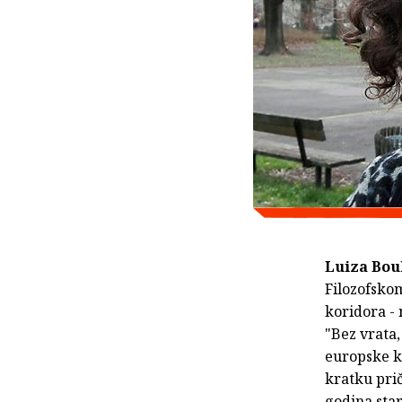
Luiza Bo
Filozofskom
koridora - 
"Bez vrata,
europske kr
kratku pri
godina sta