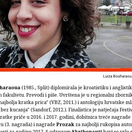
Luiza Bouharaou
uharaoua
(1985., Split) diplomirala je kroatistiku i anglisti
 fakultetu. Prevodi i piše. Uvrštena je u regionalni zborni
najbolja kratka prica" (VBZ, 2011.) i antologiju hrvatske m
 bez kucanja" (Sandorf, 2012.). Finalistica je natječaja Festi
atke priče u 2016. i 2017. godini, dobitnica treće nagrade
ču (3. nagrada) i nagrade
Prozak
za najbolji rukopisa auto
rosti za godinu 2017. S udrugom
Skribonauti
bavi se vrlo 