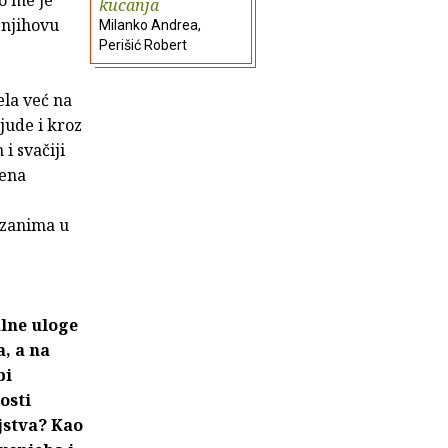
o me je
kucanja
 njihovu
Milanko Andrea,
Perišić Robert
ela već na
jude i kroz
i svačiji
jena
 zanima u
lne uloge
, a na
bi
osti
jstva? Kao