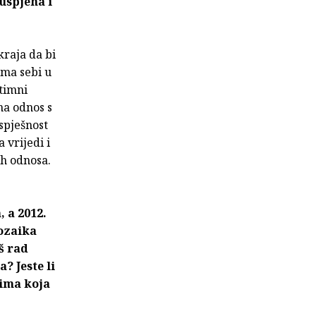
euspjeha i
kraja da bi
ema sebi u
timni
na odnos s
spješnost
 vrijedi i
ih odnosa.
 a 2012.
rozaika
š rad
? Jeste li
jima koja