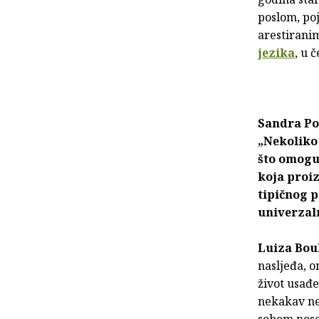
poslom, po
arestiranim
jezika
, u 
Sandra Po
„Nekoliko
što omoguć
koja proiz
tipičnog p
univerzal
Luiza Bo
nasljeđa, o
život usađ
nekakav nev