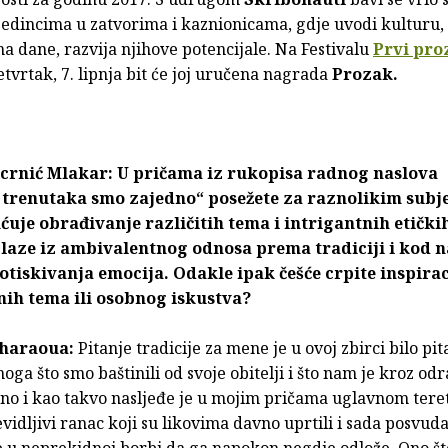
jedincima u zatvorima i kaznionicama, gdje uvodi kulturu,
a dane, razvija njihove potencijale. Na Festivalu
Prvi pro
četvrtak, 7. lipnja bit će joj uručena nagrada
Prozak.
crnić Mlakar: U pričama iz rukopisa radnog naslova
 trenutaka smo zajedno“ posežete za raznolikim subj
uje obrađivanje različitih tema i intrigantnih etički
laze iz ambivalentnog odnosa prema tradiciji i kod n
otiskivanja emocija. Odakle ipak češće crpite inspiraci
nih tema ili osobnog iskustva?
uharaoua:
Pitanje tradicije za mene je u ovoj zbirci bilo pit
noga što smo baštinili od svoje obitelji i što nam je kroz odr
eno i kao takvo nasljeđe je u mojim pričama uglavnom teret
idljivi ranac koji su likovima davno uprtili i sada posvuda