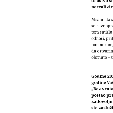
društvo sm
nerealizir
Mislim da s
se ravnopra
tom smislu
odnosi, pr
partnerom/i
da ostvarim
obrnuto – u
Godine 201
godine Va
„Bez vrata
postao pre
zadovoljn
ste zasluži