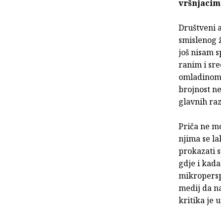
vršnjacima
Društveni a
smislenog ž
još nisam 
ranim i sre
omladinom, 
brojnost ne
glavnih ra
Priča ne mo
njima se la
prokazati s
gdje i kada
mikropersp
medij da n
kritika je 