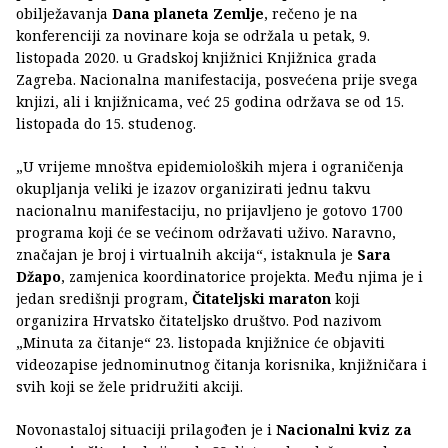
obilježavanja
Dana planeta Zemlje
, rečeno je na
konferenciji za novinare koja se održala u petak, 9.
listopada 2020. u Gradskoj knjižnici Knjižnica grada
Zagreba. Nacionalna manifestacija, posvećena prije svega
knjizi, ali i knjižnicama, već 25 godina održava se od 15.
listopada do 15. studenog.
„U vrijeme mnoštva epidemioloških mjera i ograničenja
okupljanja veliki je izazov organizirati jednu takvu
nacionalnu manifestaciju, no prijavljeno je gotovo 1700
programa koji će se većinom održavati uživo. Naravno,
značajan je broj i virtualnih akcija“, istaknula je
Sara
Džapo
, zamjenica koordinatorice projekta. Među njima je i
jedan središnji program,
Čitateljski maraton
koji
organizira Hrvatsko čitateljsko društvo. Pod nazivom
„Minuta za čitanje“ 23. listopada knjižnice će objaviti
videozapise jednominutnog čitanja korisnika, knjižničara i
svih koji se žele pridružiti akciji.
Novonastaloj situaciji prilagođen je i
Nacionalni kviz za