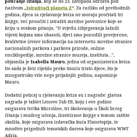
poticanje čitanja
, koji se do 23. listopada održava pod
nazivom „
Istraživači planeta Z
“. Za razliku od prethodnih
godina, djeca za rješavanje kviza ne moraju pročitati tri
knjige, već proučiti i istražiti mrežne poveznice koje se
kriju u svakom pitanju. "U svjetlu izbjegavanja lažnih
vijesti kojima smo obasuti, djeci smo ponudili provjerene,
kvalitetne izvore informacija na internetu: mrežne stranice
nacionalnih parkova i parkova prirode, online
enciklopedije, mrežne stranice muzeja, instituta…",
objasnila je
Isabella Mauro
, jedna od organizatorica kviza.
Do sada je kviz riješilo preko tisuću tristo djece, što je
mnogostruko više nego prijašnjih godina, napominje
Mauro.
Dodatni poticaj u rješavanju kviza su i nagrade: glavna
nagrada je tablet Lenovo Tab E8, koju i ove godine
osigurava tvrtka Microline, tri školovanja u Školi brzog
čitanja i mudrog učenja, ilustrirane knjige s temom zaštite
okoliša, koje osigurava izdavačka kuća Planetopija, te
mnoštvo prigodnih tematskih darova koje osigurava WWF
Adria.