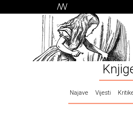
Knjig
Najave
Vijesti
Kritik