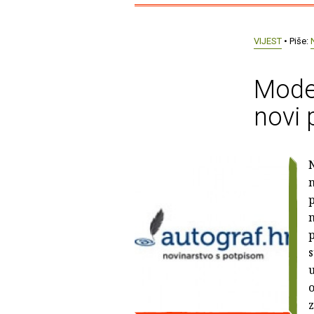
VIJEST
• Piše:
Mode
novi 
N
n
p
p
s
u
o