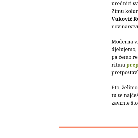
urednici sv
Zimu kolum
Vuković R
novinarstv
Moderna vr
djelujemo,
pa ćemo re
ritmu
prep
pretpostavl
Eto, želimo
tu se najče
zavirite št