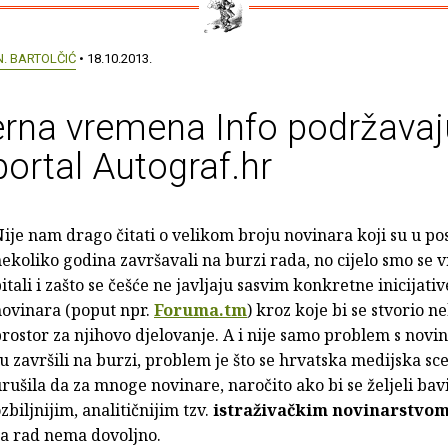
N. BARTOLČIĆ
• 18.10.2013.
rna vremena Info podržavaj
portal Autograf.hr
ije nam drago čitati o velikom broju novinara koji su u po
ekoliko godina završavali na burzi rada, no cijelo smo se 
itali i zašto se češće ne javljaju sasvim konkretne inicijative
novinara (poput npr.
Foruma.tm
) kroz koje bi se stvorio n
rostor za njihovo djelovanje. A i nije samo problem s novi
u završili na burzi, problem je što se hrvatska medijska sc
rušila da za mnoge novinare, naročito ako bi se željeli bavi
zbiljnijim, analitičnijim tzv.
istraživačkim novinarstvo
za rad nema dovoljno.