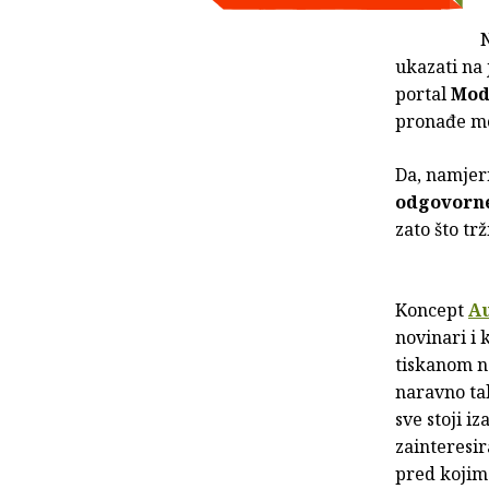
N
ukazati na 
portal
Mod
pronađe mo
Da, namjer
odgovorne
zato što trž
Koncept
A
novinari i 
tiskanom ne
naravno ta
sve stoji i
zainteresir
pred kojima