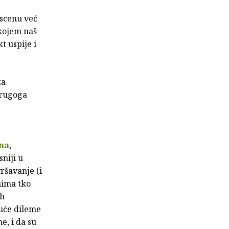
 scenu već
ojem naš
t uspije i
za
drugoga
ma
,
sniji u
ršavanje (i
nima tko
ih
guće dileme
e, i da su