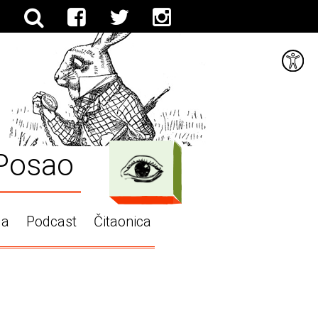
Posao
ga
Podcast
Čitaonica