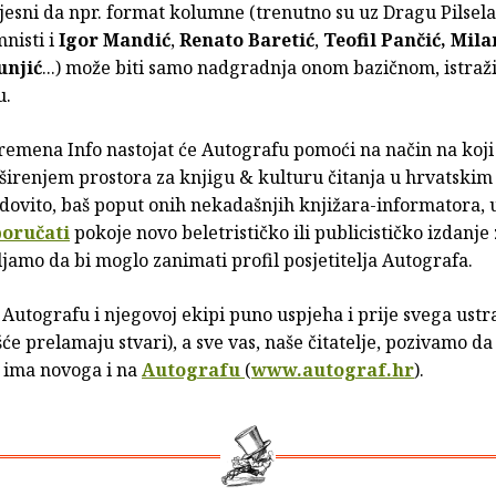
jesni da npr. format kolumne (trenutno su uz Dragu Pilsel
nisti i
Igor Mandić
,
Renato Baretić
,
Teofil Pančić, Mil
unjić
...) može biti samo nadgradnja onom bazičnom, istra
u.
emena Info nastojat će Autografu pomoći na način na koji 
 širenjem prostora za knjigu & kulturu čitanja u hrvatskim
dovito, baš poput onih nekadašnjih knjižara-informatora,
oručati
pokoje novo beletrističko ili publicističko izdanje
jamo da bi moglo zanimati profil posjetitelja Autografa.
 Autografu i njegovoj ekipi puno uspjeha i prije svega ustra
šće prelamaju stvari), a sve vas, naše čitatelje, pozivamo da
o ima novoga i na
Autografu
(
www.autograf.hr
).