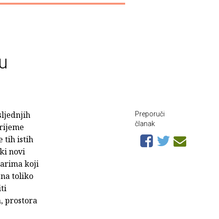
u
sljednjih
Preporuči
članak
vrijeme
 tih istih
eki novi
narima koji
ena toliko
ti
m
, prostora