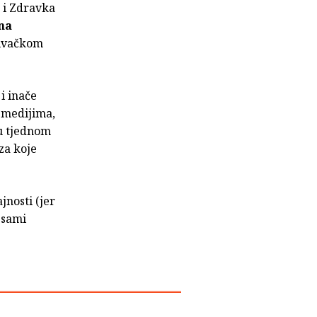
a i Zdravka
ana
živačkom
i inače
 medijima,
 u tjednom
 za koje
jnosti (jer
 sami