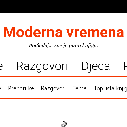
Moderna vremena
Pogledaj... sve je puno knjiga.
e
Razgovori
Djeca
e
Preporuke
Razgovori
Teme
Top lista knji