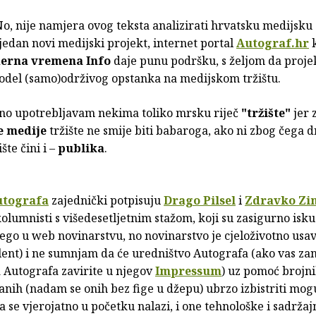
o, nije namjera ovog teksta analizirati hrvatsku medijsku
jedan novi medijski projekt, internet portal
Autograf.hr
k
erna vremena Info
daje punu podršku, s željom da projek
del (samo)održivog opstanka na medijskom tržištu.
no upotrebljavam nekima toliko mrsku riječ
"tržište"
jer 
 medije
tržište ne smije biti babaroga, ako ni zbog čega 
ište čini i –
publika
.
utografa
zajednički potpisuju
Drago Pilsel
i
Zdravko Zi
kolumnisti s višedesetljetnim stažom, koji su zasigurno isku
go u web novinarstvu, no novinarstvo je cjeloživotno usav
lent) i ne sumnjam da će uredništvo Autografa (ako vas za
za Autografa zavirite u njegov
Impressum
) uz pomoć brojn
anih (nadam se onih bez fige u džepu) ubrzo izbistriti mo
 se vjerojatno u početku nalazi, i one tehnološke i sadržajn