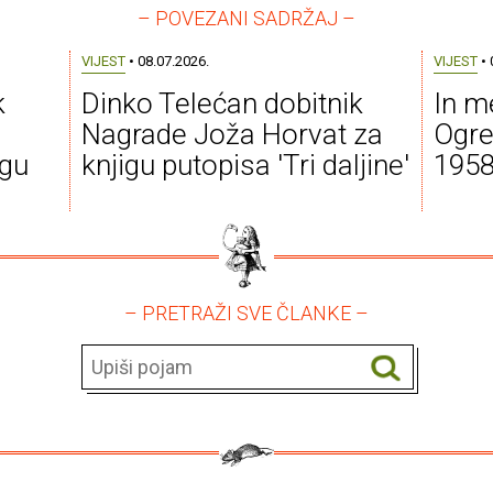
– POVEZANI SADRŽAJ –
VIJEST
• 08.07.2026.
VIJEST
• 
k
Dinko Telećan dobitnik
In m
Nagrade Joža Horvat za
Ogre
igu
knjigu putopisa 'Tri daljine'
1958
– PRETRAŽI SVE ČLANKE –