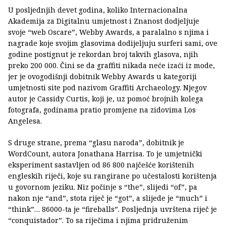
U posljednjih devet godina, koliko Internacionalna
Akademija za Digitalnu umjetnost i Znanost dodjeljuje
svoje “web Oscare”, Webby Awards, a paralalno s njima i
nagrade koje svojim glasovima dodijeljuju surferi sami, ove
godine postignut je rekordan broj takvih glasova, njih
preko 200 000. Čini se da graffiti nikada neće izaći iz mode,
jer je ovogodišnji dobitnik Webby Awards u kategoriji
umjetnosti site pod nazivom Graffiti Archaeology. Njegov
autor je Cassidy Curtis, koji je, uz pomoć brojnih kolega
fotografa, godinama pratio promjene na zidovima Los
Angelesa.
S druge strane, prema “glasu naroda”, dobitnik je
WordCount, autora Jonathana Harrisa. To je umjetnički
eksperiment sastavljen od 86 800 najčešće korištenih
engleskih riječi, koje su rangirane po učestalosti korištenja
u govornom jeziku. Niz počinje s “the”, slijedi “of”, pa
nakon nje “and”, stota riječ je “got”, a slijede je “much” i
“think”… 86000-ta je “fireballs”. Posljednja uvrštena riječ je
“conquistador”. To sa riječima i njima pridruženim