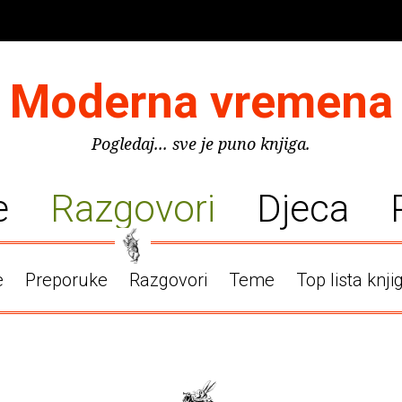
Moderna vremena
Pogledaj... sve je puno knjiga.
e
Razgovori
Djeca
e
Preporuke
Razgovori
Teme
Top lista knji