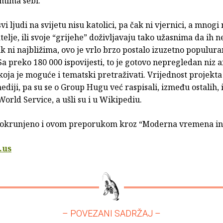
amima sebi.
vi ljudi na svijetu nisu katolici, pa čak ni vjernici, a mnog
atelje, ili svoje “grijehe” doživljavaju tako užasnima da ih
ak ni najbližima, ovo je vrlo brzo postalo izuzetno populur
Sa preko 180 000 ispovijesti, to je gotovo nepregledan niz
koja je moguće i tematski pretraživati. Vrijednost projekt
diji, pa su se o Group Hugu već raspisali, između ostalih,
World Service, a ušli su i u Wikipediu.
a okrunjeno i ovom preporukom kroz “Moderna vremena in
.us
– POVEZANI SADRŽAJ –