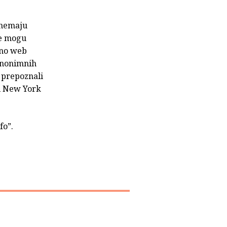
i nemaju
 ne mogu
ano web
 anonimnih
a prepoznali
 i New York
fo”.