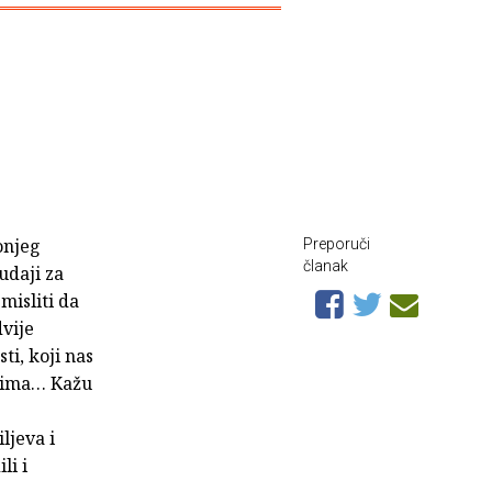
onjeg
Preporuči
članak
udaji za
misliti da
dvije
i, koji nas
dnima… Kažu
ljeva i
li i