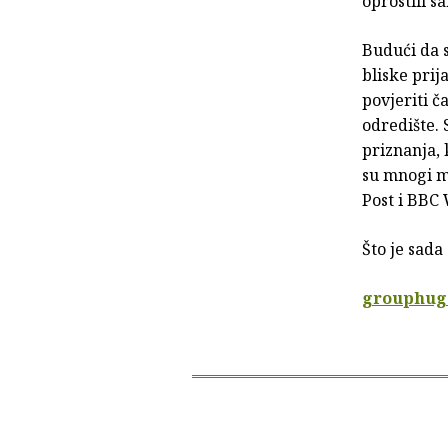
oprostili s
Budući da s
bliske prij
povjeriti č
odredište. 
priznanja, 
su mnogi me
Post i BBC 
Što je sad
grouphug