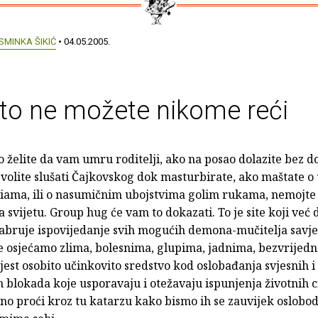
SMINKA ŠIKIĆ
• 04.05.2005.
to ne možete nikome reći
 želite da vam umru roditelji, ako na posao dolazite bez d
 volite slušati Čajkovskog dok masturbirate, ako maštate o 
liama, ili o nasumičnim ubojstvima golim rukama, nemojte 
na svijetu. Group hug će vam to dokazati. To je site koji već 
abruje ispovijedanje svih mogućih demona-mučitelja savjest
se osjećamo zlima, bolesnima, glupima, jadnima, bezvrije
ijest osobito učinkovito sredstvo kod oslobađanja svjesnih i
 blokada koje usporavaju i otežavaju ispunjenja životnih ci
no proći kroz tu katarzu kako bismo ih se zauvijek oslobodi