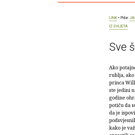
LINK
• Piše:
JA
IZ SVIJETA
Sve š
Ako potajno
rublja, ako
princa Wil
ste jedini 
godine ohr
potiču da 
da je ispov
podsvjesnih
kako je važ