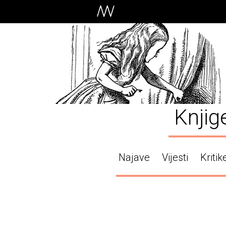
Knjig
Najave
Vijesti
Kritik