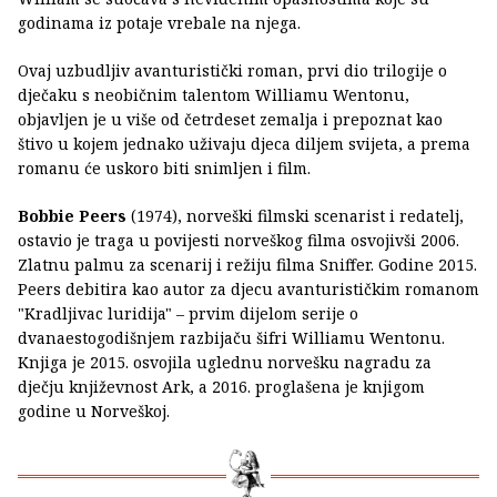
godinama iz potaje vrebale na njega.
Ovaj uzbudljiv avanturistički roman, prvi dio trilogije o
dječaku s neobičnim talentom Williamu Wentonu,
objavljen je u više od četrdeset zemalja i prepoznat kao
štivo u kojem jednako uživaju djeca diljem svijeta, a prema
romanu će uskoro biti snimljen i film.
Bobbie Peers
(1974), norveški filmski scenarist i redatelj,
ostavio je traga u povijesti norveškog filma osvojivši 2006.
Zlatnu palmu za scenarij i režiju filma Sniffer. Godine 2015.
Peers debitira kao autor za djecu avanturističkim romanom
"Kradljivac luridija" – prvim dijelom serije o
dvanaestogodišnjem razbijaču šifri Williamu Wentonu.
Knjiga je 2015. osvojila uglednu norvešku nagradu za
dječju književnost Ark, a 2016. proglašena je knjigom
godine u Norveškoj.