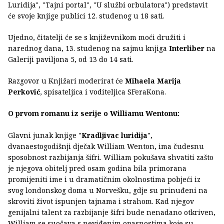
Luridija", "Tajni portal", "U službi orbulatora") predstavit
će svoje knjige publici 12. studenog u 18 sati.
Ujedno, čitatelji će se s književnikom moći družiti i
narednog dana, 13. studenog na sajmu knjiga
Interliber
na
Galeriji paviljona 5, od 13 do 14 sati.
Razgovor u Knjižari moderirat će
Mihaela Marija
Perković
, spisateljica i voditeljica SFeraKona.
O prvom romanu iz serije o Williamu Wentonu:
Glavni junak knjige "
Kradljivac luridija
",
dvanaestogodišnji dječak William Wenton, ima čudesnu
sposobnost razbijanja šifri. William pokušava shvatiti zašto
je njegova obitelj pred osam godina bila primorana
promijeniti ime i u dramatičnim okolnostima pobjeći iz
svog londonskog doma u Norvešku, gdje su prinuđeni na
skroviti život ispunjen tajnama i strahom. Kad njegov
genijalni talent za razbijanje šifri bude nenadano otkriven,
William se suočava s neviđenim opasnostima koje su