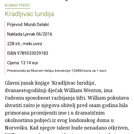
BOBBIE PEERS
Kradljivac luridija
Prijevod: Munib Delalić
Naklada Ljevak 06/2016.
228 str., meki uvez
ISBN 9789533039183
Cijena: 13.14 eur
Preračunato po fiksnom tečaju konverzije 7,53450 kuna za 1 euro
Glavni junak knjige 'Kradljivac luridija',
dvanaestogodišnji dječak William Wenton, ima
čudesnu sposobnost razbijanja šifri. William pokušava
shvatiti zašto je njegova obitelj pred osam godina bila
primorana promijeniti ime i u dramatičnim
okolnostima pobjeći iz svog londonskog doma u
Norvešku. Kad njegov talent bude nenadano otkriven,