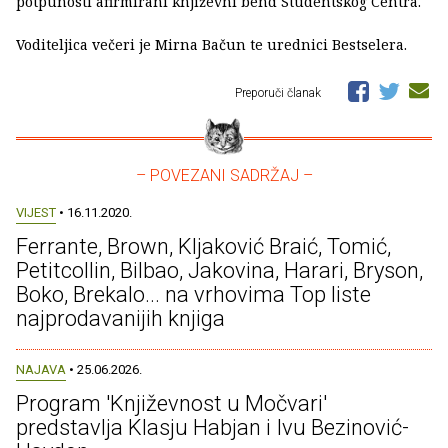
potpunosti afirmirani književni bend Studentskog Centra.
Voditeljica večeri je Mirna Bačun te urednici Bestselera.
Preporuči članak
– POVEZANI SADRŽAJ –
VIJEST
• 16.11.2020.
Ferrante, Brown, Kljaković Braić, Tomić,
Petitcollin, Bilbao, Jakovina, Harari, Bryson,
Boko, Brekalo... na vrhovima Top liste
najprodavanijih knjiga
NAJAVA
• 25.06.2026.
Program 'Književnost u Močvari'
predstavlja Klasju Habjan i Ivu Bezinović-