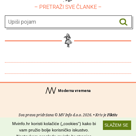
– PRETRAŽI SVE ČLANKE –
Moderna vremena
Sva prava pridržana © MV Info d.o.o. 2026. • Kriv je
Fiktiv
Mvinfo.hr koristi kolačiće („cookies“) kako bi
SLAŽEM SE
O nama
•
Pomoć
•
Uvjeti korištenja
•
RSS kanali
vam pružio bolje korisničko iskustvo.