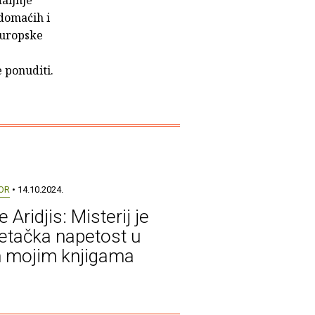
 domaćih i
 europske
g
 ponuditi.
OR
• 14.10.2024.
 Aridjis: Misterij je
etačka napetost u
 mojim knjigama