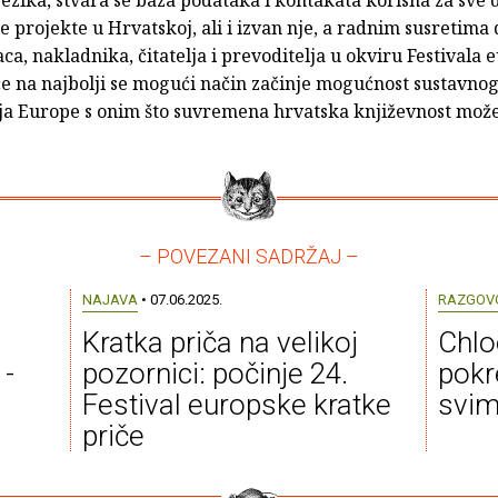
 projekte u Hrvatskoj, ali i izvan nje, a radnim susretima
aca, nakladnika, čitatelja i prevoditelja u okviru Festivala
če na najbolji se mogući način začinje mogućnost sustavno
a Europe s onim što suvremena hrvatska književnost može
– POVEZANI SADRŽAJ –
NAJAVA
• 07.06.2025.
RAZGOV
Kratka priča na velikoj
Chloe
 -
pozornici: počinje 24.
pokr
Festival europske kratke
svim
priče