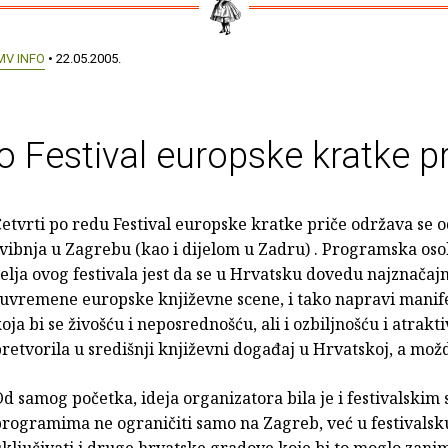
MV INFO
• 22.05.2005.
 Festival europske kratke p
etvrti po redu Festival europske kratke priče održava se od
vibnja u Zagrebu (kao i dijelom u Zadru) . Programska osob
elja ovog festivala jest da se u Hrvatsku dovedu najznačaj
uvremene europske književne scene, i tako napravi manife
oja bi se živošću i neposrednošću, ali i ozbiljnošću i atrakt
retvorila u središnji književni događaj u Hrvatskoj, a možda
d samog početka, ideja organizatora bila je i festivalskim 
rogramima ne ograničiti samo na Zagreb, već u festivalsk
ključivati i druge hrvatske gradove koje bi to moglo zanima