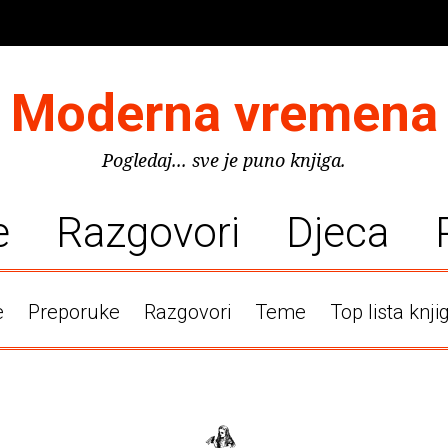
Moderna vremena
Pogledaj... sve je puno knjiga.
e
Razgovori
Djeca
e
Preporuke
Razgovori
Teme
Top lista knji