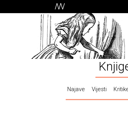
Knjig
Najave
Vijesti
Kritik