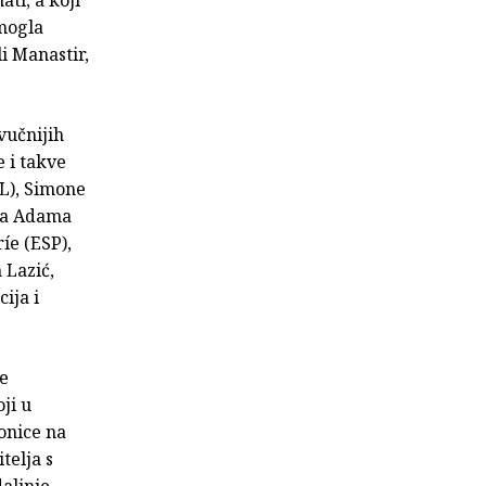
 mogla
li Manastir,
vučnijih
 i takve
L), Simone
era Adama
íe (ESP),
 Lazić,
ija i
je
ji u
ionice na
telja s
daljnje