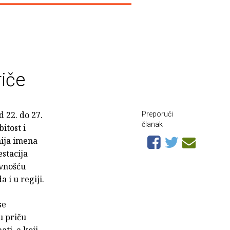
riče
 22. do 27.
Preporuči
članak
itost i
nija imena
stacija
ivnošću
 i u regiji.
se
u priču
ti, a koji