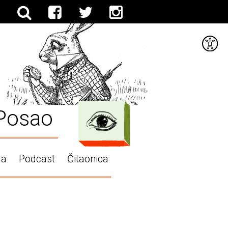
Posao
ga
Podcast
Čitaonica