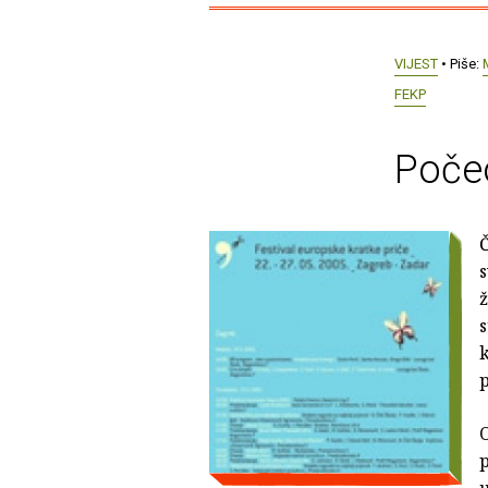
VIJEST
• Piše:
FEKP
Počeo
Č
s
ž
s
k
p
O
p
u