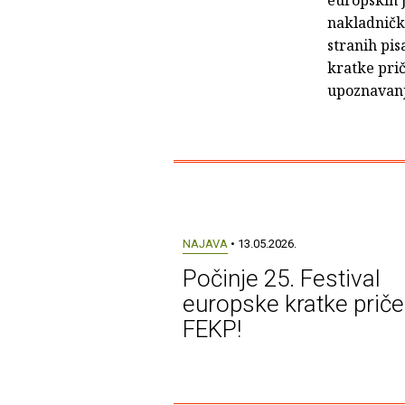
nakladničke
stranih pis
kratke pri
upoznavanj
NAJAVA
• 13.05.2026.
Počinje 25. Festival
europske kratke priče
FEKP!