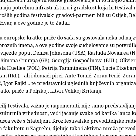
maju potrebnu infrastrukturu i gradskost koja bi Festival
rošlih godina festivalski gradovi-partneri bili su Osijek, Be
 Hvar, a ove godine je to Zadar.
u europske kratke priče do sada su gostovala neka od najz
roznih imena, a ove godine svoje sudjelovanje su potvrdile
zvijezde poput Denisa Johnsona (USA), Rashida Novairea (N
), Simona Crumpa (GB), Georgija Gospodinova (BUL), Olivi
la Huellea (POL), Petrija Tamminena (FIN), Lucie Etxebarr
an (IRL)... ali i domaći pisci: Ante Tomić, Zoran Ferić, Zoran
, Igor Rajki... te predstavnici uglednih književnih organizac
atke priče u Poljskoj, Litvi i Velikoj Britaniji.
ilj Festivala, važno je napomenuti, nije samo predstavljan
ulturnih vrijednosti, već i jačanje svake od karika lanca ko
isca veže s čitateljem. Kroz festivalske prevoditeljske rad
 fakultetu u Zagrebu, djeluje tako i aktivna mreža prevodi
ezika, stvara se baza podataka i kontakata korisna za sve 