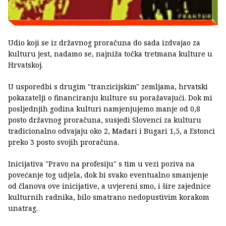
Udio koji se iz državnog proračuna do sada izdvajao za
kulturu jest, nadamo se, najniža točka tretmana kulture u
Hrvatskoj.
U usporedbi s drugim "tranzicijskim" zemljama, hrvatski
pokazatelji o financiranju kulture su poražavajući. Dok mi
posljednjih godina kulturi namjenjujemo manje od 0,8
posto državnog proračuna, susjedi Slovenci za kulturu
tradicionalno odvajaju oko 2, Mađari i Bugari 1,5, a Estonci
preko 3 posto svojih proračuna.
Inicijativa "Pravo na profesiju" s tim u vezi poziva na
povećanje tog udjela, dok bi svako eventualno smanjenje
od članova ove inicijative, a uvjereni smo, i šire zajednice
kulturnih radnika, bilo smatrano nedopustivim korakom
unatrag.