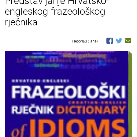
Predstavljanje Hrvatsko-
engleskog frazeološkog
rječnika
Preporuči članak