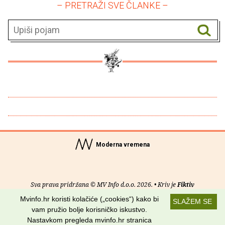
– PRETRAŽI SVE ČLANKE –
Moderna vremena
Sva prava pridržana © MV Info d.o.o. 2026. • Kriv je
Fiktiv
Mvinfo.hr koristi kolačiće („cookies“) kako bi
SLAŽEM SE
O nama
•
Pomoć
•
Uvjeti korištenja
•
RSS kanali
vam pružio bolje korisničko iskustvo.
Nastavkom pregleda mvinfo.hr stranica
Potraži nas na: