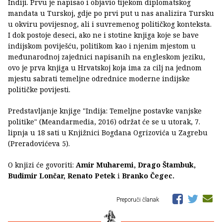
Indiji. Prvu je napisao i objavio tijekom diplomatskog
mandata u Turskoj, gdje po prvi put u nas analizira Tursku
u okviru povijesnog, ali i suvremenog političkog konteksta.
I dok postoje deseci, ako ne i stotine knjiga koje se bave
indijskom poviješću, politikom kao i njenim mjestom u
međunarodnoj zajednici napisanih na engleskom jeziku,
ovo je prva knjiga u Hrvatskoj koja ima za cilj na jednom
mjestu sabrati temeljne odrednice moderne indijske
političke povijesti.
Predstavljanje knjige "Indija: Temeljne postavke vanjske
politike" (Meandarmedia, 2016) održat će se u utorak, 7.
lipnja u 18 sati u Knjižnici Bogdana Ogrizovića u Zagrebu
(Preradovićeva 5).
O knjizi će govoriti:
Amir Muharemi, Drago Štambuk,
Budimir Lončar, Renato Petek
i
Branko Čegec.
Preporuči članak