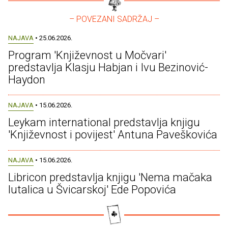
– POVEZANI SADRŽAJ –
NAJAVA
• 25.06.2026.
Program 'Književnost u Močvari'
predstavlja Klasju Habjan i Ivu Bezinović-
Haydon
NAJAVA
• 15.06.2026.
Leykam international predstavlja knjigu
'Književnost i povijest' Antuna Paveškovića
NAJAVA
• 15.06.2026.
Libricon predstavlja knjigu 'Nema mačaka
lutalica u Švicarskoj' Ede Popovića