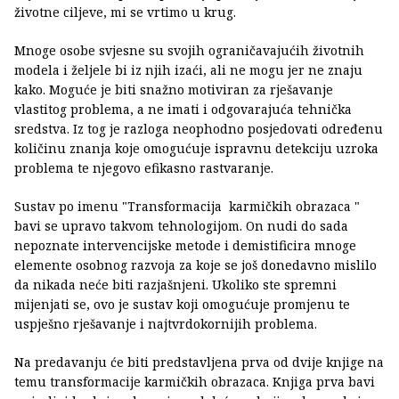
životne ciljeve, mi se vrtimo u krug.
Mnoge osobe svjesne su svojih ograničavajućih životnih
modela i željele bi iz njih izaći, ali ne mogu jer ne znaju
kako. Moguće je biti snažno motiviran za rješavanje
vlastitog problema, a ne imati i odgovarajuća tehnička
sredstva. Iz tog je razloga neophodno posjedovati određenu
količinu znanja koje omogućuje ispravnu detekciju uzroka
problema te njegovo efikasno rastvaranje.
Sustav po imenu "Transformacija karmičkih obrazaca "
bavi se upravo takvom tehnologijom. On nudi do sada
nepoznate intervencijske metode i demistificira mnoge
elemente osobnog razvoja za koje se još donedavno mislilo
da nikada neće biti razjašnjeni. Ukoliko ste spremni
mijenjati se, ovo je sustav koji omogućuje promjenu te
uspješno rješavanje i najtvrdokornijih problema.
Na predavanju će biti predstavljena prva od dvije knjige na
temu transformacije karmičkih obrazaca. Knjiga prva bavi