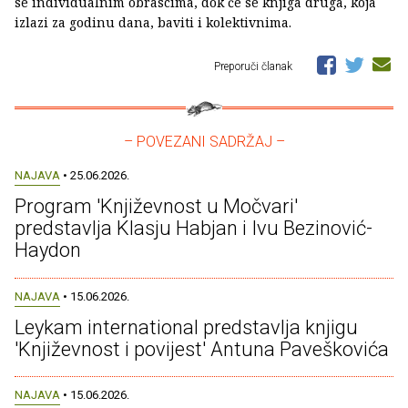
se individualnim obrascima, dok će se knjiga druga, koja
izlazi za godinu dana, baviti i kolektivnima.
Preporuči članak
– POVEZANI SADRŽAJ –
NAJAVA
• 25.06.2026.
Program 'Književnost u Močvari'
predstavlja Klasju Habjan i Ivu Bezinović-
Haydon
NAJAVA
• 15.06.2026.
Leykam international predstavlja knjigu
'Književnost i povijest' Antuna Paveškovića
NAJAVA
• 15.06.2026.