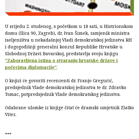
U srijedu 2. studenog, s početkom u 18 sati, u Histrionskom
domu (Ilica 90, Zagreb), dr. Ivan Šimek, zamjenik ministra
iseljeništva u nekadašnjoj Vladi demokratskoj jedinstva RH
i dugogodišnji generalni konzul Republike Hrvatske u
Slobodnoj Državi Bavarskoj, predstavlja svoju knjigu
"Zaboravljena istina o stvaranju hrvatske države i
počecima diplomacije"
.
O knjizi će govoriti recenzenti dr. Franjo Gregurić,
predsjednik Vlade demokratskoj jedinstva te dr. Zdravko
Tomac, potpredsjednik Vlade demokratskog jedinstva.
Odabrane ulomke iz knjige čitat će dramski umjetnik Zlatko
Vitez.
***