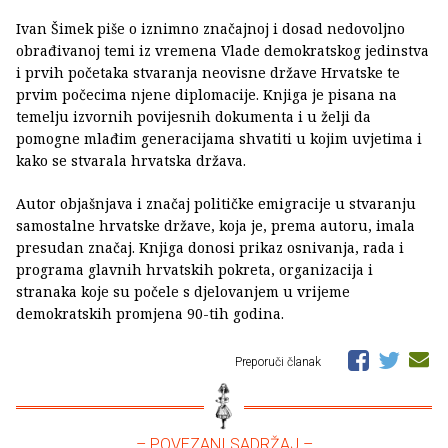
Ivan Šimek piše o iznimno značajnoj i dosad nedovoljno
obrađivanoj temi iz vremena Vlade demokratskog jedinstva
i prvih početaka stvaranja neovisne države Hrvatske te
prvim počecima njene diplomacije. Knjiga je pisana na
temelju izvornih povijesnih dokumenta i u želji da
pomogne mlađim generacijama shvatiti u kojim uvjetima i
kako se stvarala hrvatska država.
Autor objašnjava i značaj političke emigracije u stvaranju
samostalne hrvatske države, koja je, prema autoru, imala
presudan značaj. Knjiga donosi prikaz osnivanja, rada i
programa glavnih hrvatskih pokreta, organizacija i
stranaka koje su počele s djelovanjem u vrijeme
demokratskih promjena 90-tih godina.
Preporuči članak
– POVEZANI SADRŽAJ –