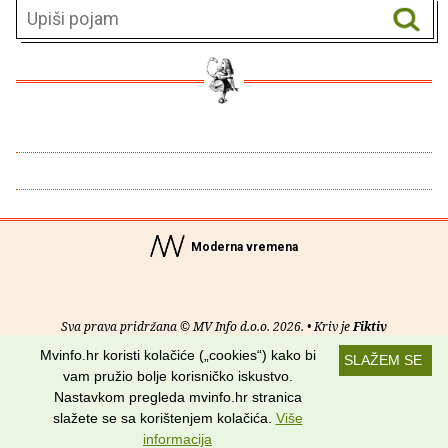
Moderna vremena
Sva prava pridržana © MV Info d.o.o. 2026. • Kriv je
Fiktiv
Mvinfo.hr koristi kolačiće („cookies“) kako bi
SLAŽEM SE
O nama
•
Pomoć
•
Uvjeti korištenja
•
RSS kanali
vam pružio bolje korisničko iskustvo.
Nastavkom pregleda mvinfo.hr stranica
Potraži nas na:
slažete se sa korištenjem kolačića.
Više
informacija