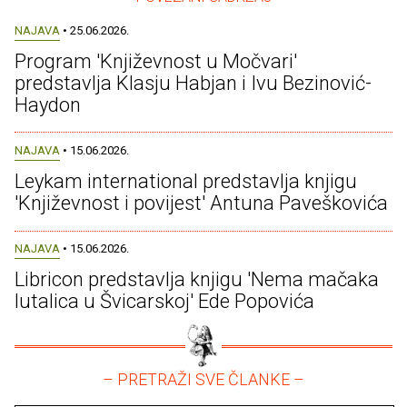
NAJAVA
• 25.06.2026.
Program 'Književnost u Močvari'
predstavlja Klasju Habjan i Ivu Bezinović-
Haydon
NAJAVA
• 15.06.2026.
Leykam international predstavlja knjigu
'Književnost i povijest' Antuna Paveškovića
NAJAVA
• 15.06.2026.
Libricon predstavlja knjigu 'Nema mačaka
lutalica u Švicarskoj' Ede Popovića
– PRETRAŽI SVE ČLANKE –