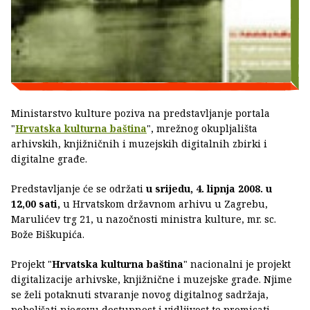
Ministarstvo kulture poziva na predstavljanje portala
"
Hrvatska kulturna baština
", mrežnog okupljališta
arhivskih, knjižničnih i muzejskih digitalnih zbirki i
digitalne građe.
Predstavljanje će se održati
u srijedu, 4. lipnja 2008. u
12,00 sati,
u Hrvatskom državnom arhivu u Zagrebu,
Marulićev trg 21, u nazočnosti ministra kulture, mr. sc.
Bože Biškupića.
Projekt "
Hrvatska kulturna baština
" nacionalni je projekt
digitalizacije arhivske, knjižnične i muzejske građe. Njime
se želi potaknuti stvaranje novog digitalnog sadržaja,
poboljšati njegovu dostupnost i vidljivost te promicati