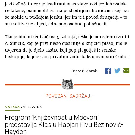
Jezik «Početnice» je tradirani staroslavenski jezik hrvatske
redakcije, osim molitava na posljednjim stranicama koje su
se molile u pučkijem jeziku, jer im je i povod drugačiji – to
su molitve uz objed, odnosno osobne pobožnosti.
Tko je bio priređivač ovog izdanja, teško je određeno tvrditi.
A. Šimčik, koji je prvi nešto opširnije o knjižici pisao, bio je
uvjeren da je djelo „izdao koji pop glagoljaš iz senske
biskupije, koji je sam privatno vodio kakvu osnovnu školu“.
Preporuči članak
– POVEZANI SADRŽAJ –
NAJAVA
• 25.06.2026.
Program 'Književnost u Močvari'
predstavlja Klasju Habjan i Ivu Bezinović-
Haydon