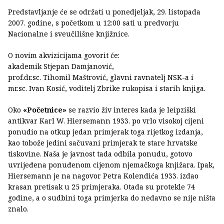
Predstavljanje će se održati u ponedjeljak, 29. listopada
2007. godine, s početkom u 12:00 sati u predvorju
Nacionalne i sveučilišne knjižnice.
O novim akvizicijama govorit će:
akademik Stjepan Damjanović,
prof.dr.sc. Tihomil Maštrović, glavni ravnatelj NSK-a i
mr.sc. Ivan Kosić, voditelj Zbrike rukopisa i starih knjiga.
Oko
«Početnice»
se razvio živ interes kada je leipziški
antikvar Karl W. Hiersemann 1933. po vrlo visokoj cijeni
ponudio na otkup jedan primjerak toga rijetkog izdanja,
kao tobože jedini sačuvani primjerak te stare hrvatske
tiskovine. Naša je javnost tada odbila ponudu, gotovo
uvrijeđena ponuđenom cijenom njemačkoga knjižara. Ipak,
Hiersemann je na nagovor Petra Kolendića 1933. izdao
krasan pretisak u 25 primjeraka. Otada su protekle 74
godine, a o sudbini toga primjerka do nedavno se nije ništa
znalo.