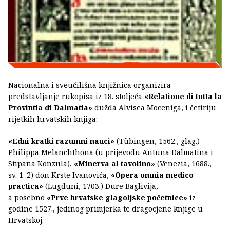
Nacionalna i sveučilišna knjižnica organizira
predstavljanje rukopisa iz 18. stoljeća
«Relatione di tutta la
Provintia di Dalmatia»
dužda Alvisea Moceniga, i četiriju
rijetkih hrvatskih knjiga:
«Edni kratki razumni nauci»
(Tübingen, 1562., glag.)
Philippa Melanchthona (u prijevodu Antuna Dalmatina i
Stipana Konzula),
«Minerva al tavolino»
(Venezia, 1688.,
sv. 1–2) don Krste Ivanovića,
«Opera omnia medico–
practica»
(Lugduni, 1703.) Ðure Baglivija,
a posebno
«Prve hrvatske glagoljske početnice»
iz
godine 1527., jedinog primjerka te dragocjene knjige u
Hrvatskoj.