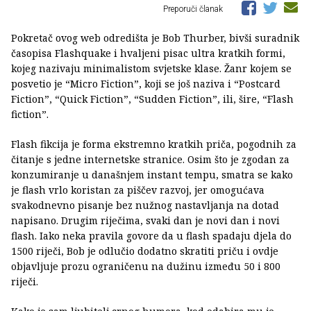
Preporuči članak
Pokretač ovog web odredišta je Bob Thurber, bivši suradnik
časopisa Flashquake i hvaljeni pisac ultra kratkih formi,
kojeg nazivaju minimalistom svjetske klase. Žanr kojem se
posvetio je “Micro Fiction”, koji se još naziva i “Postcard
Fiction”, “Quick Fiction”, “Sudden Fiction”, ili, šire, “Flash
fiction”.
Flash fikcija je forma ekstremno kratkih priča, pogodnih za
čitanje s jedne internetske stranice. Osim što je zgodan za
konzumiranje u današnjem instant tempu, smatra se kako
je flash vrlo koristan za piščev razvoj, jer omogućava
svakodnevno pisanje bez nužnog nastavljanja na dotad
napisano. Drugim riječima, svaki dan je novi dan i novi
flash. Iako neka pravila govore da u flash spadaju djela do
1500 riječi, Bob je odlučio dodatno skratiti priču i ovdje
objavljuje prozu ograničenu na dužinu između 50 i 800
riječi.