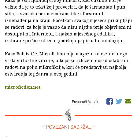
Kako je sam ljubitelj crnog humora, kod odabira mu je
važno da je to tekst koji provocira, da je šarmantan i pun
stila, a svakako bez melodramatike i forsiranih
iznenađenja na kraju. Početkom svakog mjeseca prikupljaju
se radovi, za koje je važno da nisu nigdje prije objavljeni ni
dostupni na Internetu, a nakon mjesečnog odabira,
izabrane pričice ulaze u godišnju papirnatu antologiju.
Kako Bob ističe, Microfiction nije magazin ni e-zine, nego
vrsta virtualne vitrine, u kojoj su izloženi dosad odabrani
radovi na polju mikrofikcije, koji će predstavljati najbolja
ostvarenja tog žanra u ovoj godini.
microfiction.net
Preporuči članak
– POVEZANI SADRŽAJ –