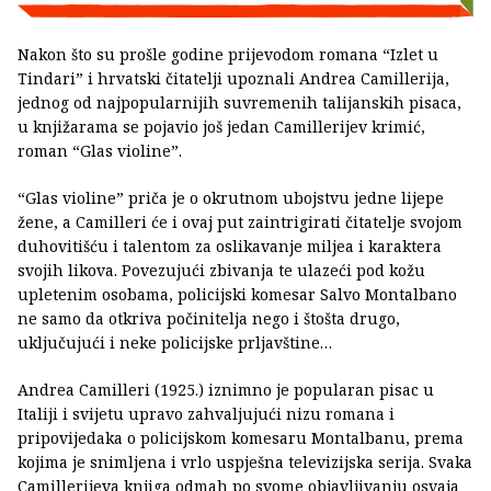
Nakon što su prošle godine prijevodom romana “Izlet u
Tindari” i hrvatski čitatelji upoznali Andrea Camillerija,
jednog od najpopularnijih suvremenih talijanskih pisaca,
u knjižarama se pojavio još jedan Camillerijev krimić,
roman “Glas violine”.
“Glas violine” priča je o okrutnom ubojstvu jedne lijepe
žene, a Camilleri će i ovaj put zaintrigirati čitatelje svojom
duhovitišću i talentom za oslikavanje miljea i karaktera
svojih likova. Povezujući zbivanja te ulazeći pod kožu
upletenim osobama, policijski komesar Salvo Montalbano
ne samo da otkriva počinitelja nego i štošta drugo,
uključujući i neke policijske prljavštine…
Andrea Camilleri (1925.) iznimno je popularan pisac u
Italiji i svijetu upravo zahvaljujući nizu romana i
pripovijedaka o policijskom komesaru Montalbanu, prema
kojima je snimljena i vrlo uspješna televizijska serija. Svaka
Camillerijeva knjiga odmah po svome objavljivanju osvaja