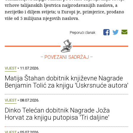
vrhove talijanskih ljestvica najprodavanijih naslova, a
nerijetko i diljem svijeta; u Europi je, primjerice, prodano
više od 5 milijuna njegovih naslova.
Preporuči članak
– POVEZANI SADRŽAJ –
VIJEST
• 11.07.2026.
Matija Štahan dobitnik književne Nagrade
Benjamin Tolić za knjigu 'Uskrsnuće autora'
VIJEST
• 08.07.2026.
Dinko Telećan dobitnik Nagrade Joža
Horvat za knjigu putopisa 'Tri daljine'
VIJEST
• 05.07.2026.