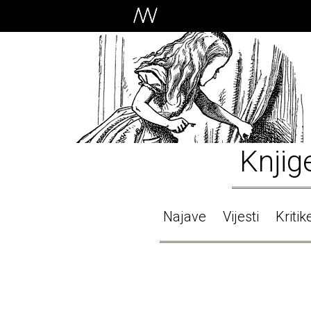
Knjig
Najave
Vijesti
Kritik