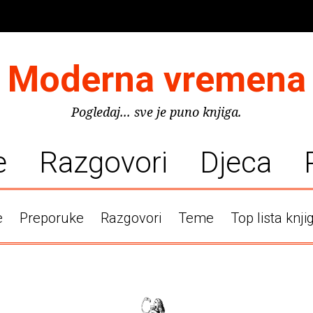
Moderna vremena
Pogledaj... sve je puno knjiga.
e
Razgovori
Djeca
e
Preporuke
Razgovori
Teme
Top lista knji