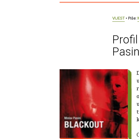
VIJEST
• Piše:
Profi
Pasin
D
r
o
u
t
O