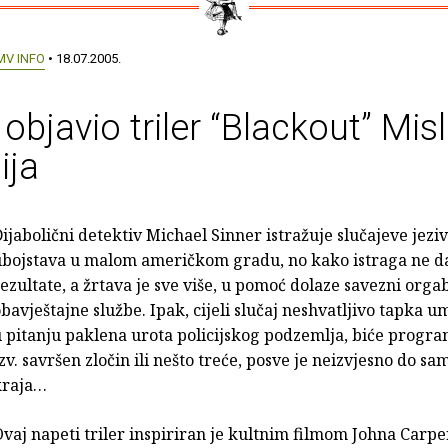
MV INFO
• 18.07.2005.
l objavio triler “Blackout” Mis
ija
ijabolični detektiv Michael Sinner istražuje slučajeve jezi
ubojstava u malom američkom gradu, no kako istraga ne d
ezultate, a žrtava je sve više, u pomoć dolaze savezni orgab
bavještajne službe. Ipak, cijeli slučaj neshvatljivo tapka umj
 pitanju paklena urota policijskog podzemlja, biće progr
zv. savršen zločin ili nešto treće, posve je neizvjesno do s
kraja…
vaj napeti triler inspiriran je kultnim filmom Johna Carp