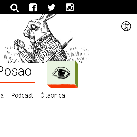
Posao
ga
Podcast
Čitaonica