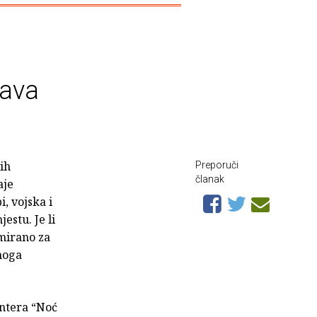
lava
vih
Preporuči
članak
aje
i, vojska i
estu. Je li
amirano za
amoga
entera “Noć