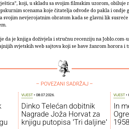
ještica”, koji, u skladu sa svojim filmskim uzorom, obiluje 
pskurnim scenama koje čitatelja odvode do pakla i ondje 
sa svojim nevjerojatnim obratom kada se glavni lik susreće
em.
je da je knjiga doživjela i stručnu recenziju na Joblo.com-
jnijih svjetskih web sajtova koji se bave žanrom horora i tr
– POVEZANI SADRŽAJ –
VIJEST
• 08.07.2026.
VIJEST
• 
k
Dinko Telećan dobitnik
In m
Nagrade Joža Horvat za
Ogre
igu
knjigu putopisa 'Tri daljine'
1958