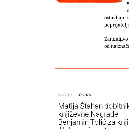
v
o
ostavljaju 
neprijatelj
Zanimljivo 
od najznača
VIJEST
• 11.07.2026.
Matija Štahan dobitni
književne Nagrade
Benjamin Tolić za knj