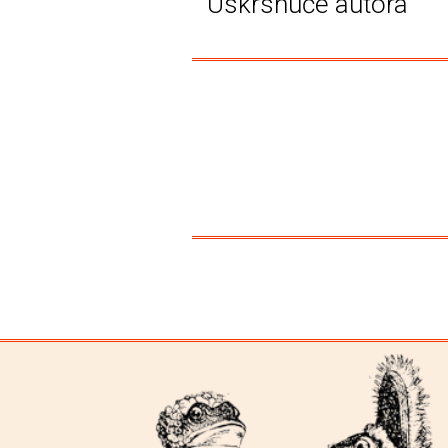
'Uskrsnuće autora'