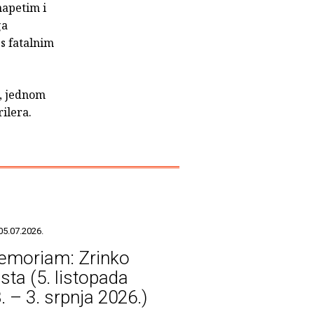
napetim i
ga
 s fatalnim
u, jednom
ilera.
05.07.2026.
emoriam: Zrinko
sta (5. listopada
. – 3. srpnja 2026.)