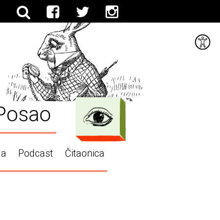
Posao
ga
Podcast
Čitaonica