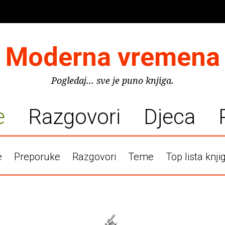
Moderna vremena
Pogledaj... sve je puno knjiga.
e
Razgovori
Djeca
e
Preporuke
Razgovori
Teme
Top lista knji