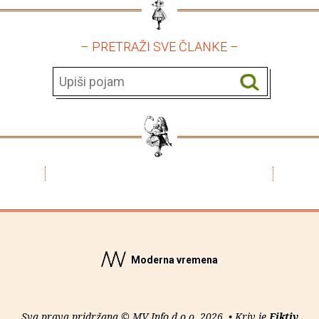
– PRETRAŽI SVE ČLANKE –
Moderna vremena
Sva prava pridržana © MV Info d.o.o. 2026. • Kriv je
Fiktiv