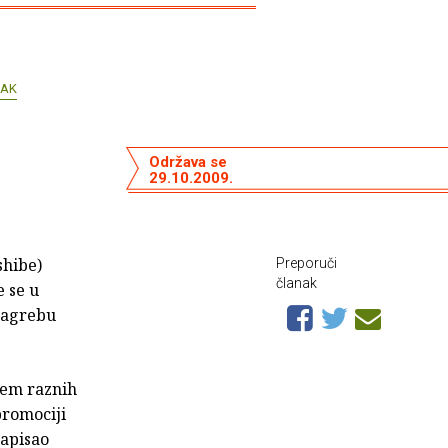
JAK
Održava se
29.10.2009.
shibe)
Preporuči
članak
e se u
 Zagrebu
jem raznih
 promociji
napisao