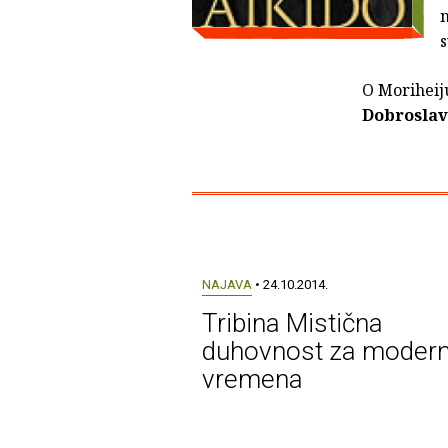
n
O Moriheiju
Dobroslav
NAJAVA
• 24.10.2014.
Tribina Mistična
duhovnost za moder
vremena