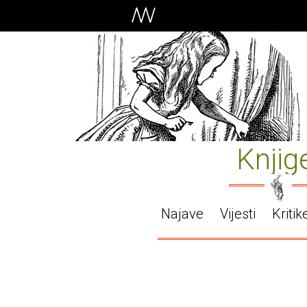
Knjig
Najave
Vijesti
Kritik