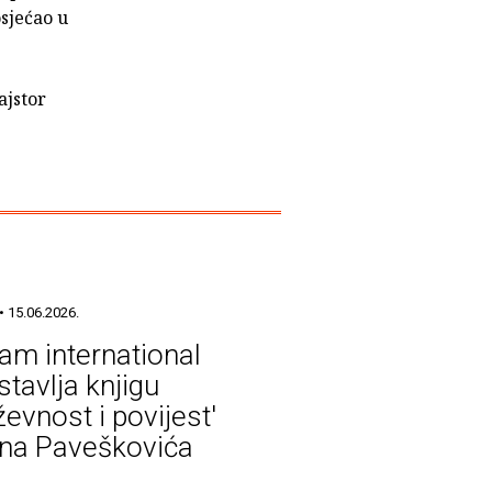
osjećao u
ajstor
• 15.06.2026.
am international
stavlja knjigu
ževnost i povijest'
na Paveškovića