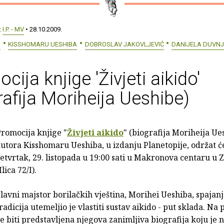
:
I.P. - MV
• 28.10.2009.
O
KISSHOMARU UESHIBA
DOBROSLAV JAKOVLJEVIĆ
DANIJELA DUVN
cija knjige 'Živjeti aikido'
rafija Moriheija Ueshibe)
romocija knjige "
Živjeti aikido
" (biografija Moriheija Ue
utora Kisshomaru Ueshiba, u izdanju Planetopije, održat ć
etvrtak, 29. listopada u 19:00 sati u Makronova centaru u
Ilica 72/I).
lavni majstor borilačkih vještina, Morihei Ueshiba, spajan
radicija utemeljio je vlastiti sustav aikido - put sklada. Na
e biti predstavljena njegova zanimljiva biografija koju je 