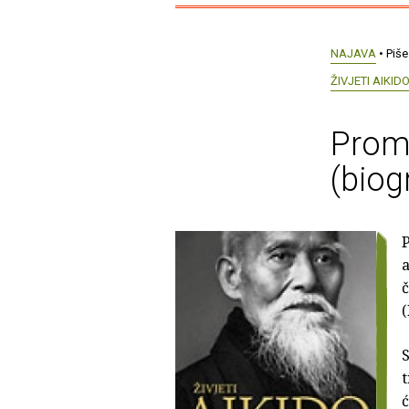
NAJAVA
• Piše
ŽIVJETI AIKID
Promo
(biog
P
a
č
(
S
t
ć