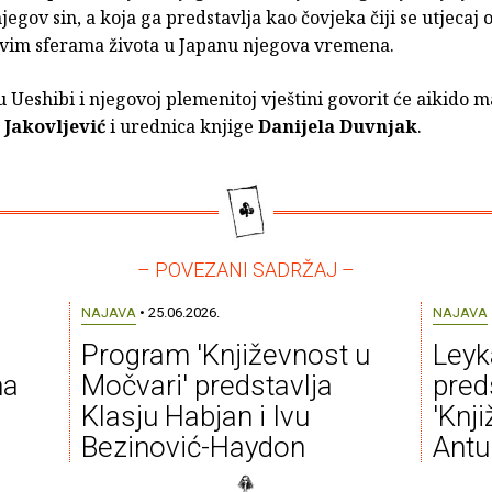
jegov sin, a koja ga predstavlja kao čovjeka čiji se utjecaj 
svim sferama života u Japanu njegova vremena.
 Ueshibi i njegovoj plemenitoj vještini govorit će aikido m
 Jakovljević
i urednica knjige
Danijela Duvnjak
.
– POVEZANI SADRŽAJ –
NAJAVA
• 25.06.2026.
NAJAVA
Program 'Književnost u
Leyk
na
Močvari' predstavlja
pred
Klasju Habjan i Ivu
'Knji
Bezinović-Haydon
Antu