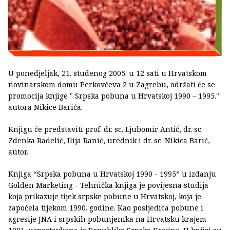
U ponedjeljak, 21. studenog 2005. u 12 sati u Hrvatskom
novinarskom domu Perkovčeva 2 u Zagrebu, održati će se
promocija knjige " Srpska pobuna u Hrvatskoj 1990 – 1995."
autora Nikice Barića.
Knjigu će predstaviti prof. dr. sc. Ljubomir Antić, dr. sc.
Zdenka Radelić, Ilija Ranić, urednik i dr. sc. Nikica Barić,
autor.
Knjiga “Srpska pobuna u Hrvatskoj 1990 - 1995” u izdanju
Golden Marketing - Tehnička knjiga je povijesna studija
koja prikazuje tijek srpske pobune u Hrvatskoj, koja je
započela tijekom 1990. godine. Kao posljedica pobune i
agresije JNA i srpskih pobunjenika na Hrvatsku krajem