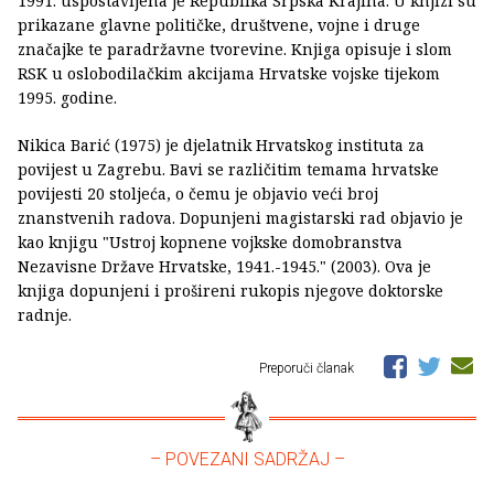
1991. uspostavljena je Republika Srpska Krajina. U knjizi su
prikazane glavne političke, društvene, vojne i druge
značajke te paradržavne tvorevine. Knjiga opisuje i slom
RSK u oslobodilačkim akcijama Hrvatske vojske tijekom
1995. godine.
Nikica Barić (1975) je djelatnik Hrvatskog instituta za
povijest u Zagrebu. Bavi se različitim temama hrvatske
povijesti 20 stoljeća, o čemu je objavio veći broj
znanstvenih radova. Dopunjeni magistarski rad objavio je
kao knjigu "Ustroj kopnene vojkske domobranstva
Nezavisne Države Hrvatske, 1941.-1945." (2003). Ova je
knjiga dopunjeni i prošireni rukopis njegove doktorske
radnje.
Preporuči članak
– POVEZANI SADRŽAJ –