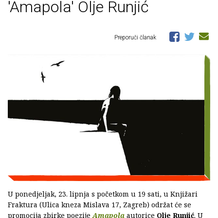
'Amapola' Olje Runjić
Preporuči članak
U ponedjeljak, 23. lipnja s početkom u 19 sati, u Knjižari
Fraktura (Ulica kneza Mislava 17, Zagreb) održat će se
promocija zbirke poezije
Amapola
autorice
Olje Runjić
. U