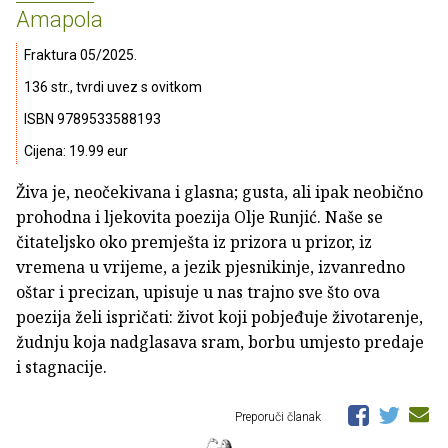
Amapola
Fraktura 05/2025.
136 str., tvrdi uvez s ovitkom
ISBN 9789533588193
Cijena: 19.99 eur
Živa je, neočekivana i glasna; gusta, ali ipak neobično
prohodna i ljekovita poezija Olje Runjić. Naše se
čitateljsko oko premješta iz prizora u prizor, iz
vremena u vrijeme, a jezik pjesnikinje, izvanredno
oštar i precizan, upisuje u nas trajno sve što ova
poezija želi ispričati: život koji pobjeđuje životarenje,
žudnju koja nadglasava sram, borbu umjesto predaje
i stagnacije.
Preporuči članak