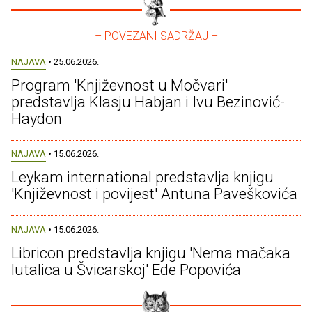
– POVEZANI SADRŽAJ –
NAJAVA
• 25.06.2026.
Program 'Književnost u Močvari'
predstavlja Klasju Habjan i Ivu Bezinović-
Haydon
NAJAVA
• 15.06.2026.
Leykam international predstavlja knjigu
'Književnost i povijest' Antuna Paveškovića
NAJAVA
• 15.06.2026.
Libricon predstavlja knjigu 'Nema mačaka
lutalica u Švicarskoj' Ede Popovića