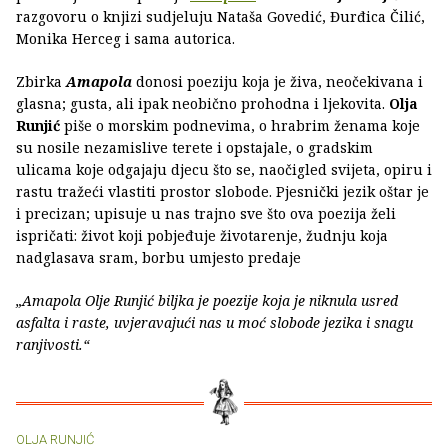
razgovoru o knjizi sudjeluju Nataša Govedić, Đurđica Čilić,
Monika Herceg i sama autorica.
Zbirka
Amapola
donosi poeziju koja je živa, neočekivana i
glasna; gusta, ali ipak neobično prohodna i ljekovita.
Olja
Runjić
piše o morskim podnevima, o hrabrim ženama koje
su nosile nezamislive terete i opstajale, o gradskim
ulicama koje odgajaju djecu što se, naočigled svijeta, opiru i
rastu tražeći vlastiti prostor slobode. Pjesnički jezik oštar je
i precizan; upisuje u nas trajno sve što ova poezija želi
ispričati: život koji pobjeđuje životarenje, žudnju koja
nadglasava sram, borbu umjesto predaje
„Amapola Olje Runjić biljka je poezije koja je niknula usred
asfalta i raste, uvjeravajući nas u moć slobode jezika i snagu
ranjivosti.“
OLJA RUNJIĆ