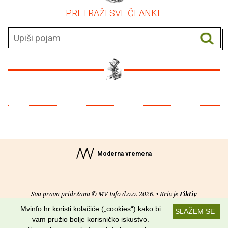
– PRETRAŽI SVE ČLANKE –
Moderna vremena
Sva prava pridržana © MV Info d.o.o. 2026. • Kriv je
Fiktiv
Mvinfo.hr koristi kolačiće („cookies“) kako bi
SLAŽEM SE
O nama
•
Pomoć
•
Uvjeti korištenja
•
RSS kanali
vam pružio bolje korisničko iskustvo.