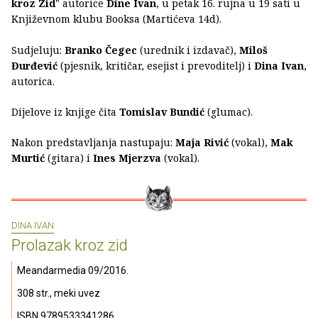
kroz Zid
" autorice
Dine Ivan
, u petak 16. rujna u 19 sati u
Književnom klubu Booksa (Martićeva 14d).
Sudjeluju:
Branko Čegec
(urednik i izdavač),
Miloš
Đurđević
(pjesnik, kritičar, esejist i prevoditelj) i
Dina Ivan
,
autorica.
Dijelove iz knjige čita
Tomislav Bundić
(glumac).
Nakon predstavljanja nastupaju:
Maja Rivić
(vokal),
Mak
Murtić
(gitara) i
Ines Mjerzva
(vokal).
DINA IVAN
Prolazak kroz zid
Meandarmedia 09/2016.
308 str., meki uvez
ISBN 9789533341286