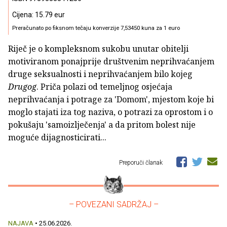
Cijena: 15.79 eur
Preračunato po fiksnom tečaju konverzije 7,53450 kuna za 1 euro
Riječ je o kompleksnom sukobu unutar obitelji
motiviranom ponajprije društvenim neprihvaćanjem
druge seksualnosti i neprihvaćanjem bilo kojeg
Drugog
. Priča polazi od temeljnog osjećaja
neprihvaćanja i potrage za 'Domom', mjestom koje bi
moglo stajati iza tog naziva, o potrazi za oprostom i o
pokušaju 'samoizlječenja' a da pritom bolest nije
moguće dijagnosticirati...
Preporuči članak
– POVEZANI SADRŽAJ –
NAJAVA
• 25.06.2026.