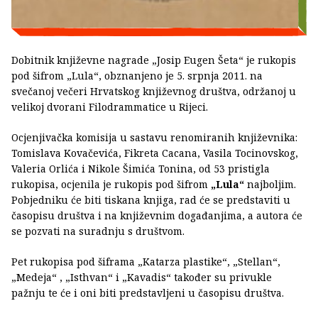
Dobitnik književne nagrade „Josip Eugen Šeta“ je rukopis
pod šifrom „Lula“, obznanjeno je 5. srpnja 2011. na
svečanoj večeri Hrvatskog književnog društva, održanoj u
velikoj dvorani Filodrammatice u Rijeci.
Ocjenjivačka komisija u sastavu renomiranih književnika:
Tomislava Kovačevića, Fikreta Cacana, Vasila Tocinovskog,
Valeria Orlića i Nikole Šimića Tonina, od 53 pristigla
rukopisa, ocjenila je rukopis pod šifrom
„Lula“
najboljim.
Pobjedniku će biti tiskana knjiga, rad će se predstaviti u
časopisu društva i na književnim događanjima, a autora će
se pozvati na suradnju s društvom.
Pet rukopisa pod šiframa „Katarza plastike“, „Stellan“,
„Medeja“ , „Isthvan“ i „Kavadis“ također su privukle
pažnju te će i oni biti predstavljeni u časopisu društva.