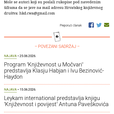
Mole se autori koji su poslali rukopise pod navedenim
šiframa da se jave na mail adresu Hrvatskog književnog
društva: hkd.cwa@gmail.com
Preporuči članak
– POVEZANI SADRŽAJ –
NAJAVA
• 25.06.2026.
Program 'Književnost u Močvari'
predstavlja Klasju Habjan i Ivu Bezinović-
Haydon
NAJAVA
• 15.06.2026.
Leykam international predstavlja knjigu
'Književnost i povijest' Antuna Paveškovića