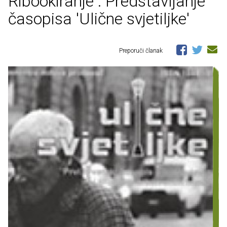
Ribookiranje : Predstavljanje
časopisa 'Ulične svjetiljke'
Preporuči članak