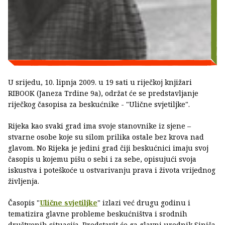
U srijedu, 10. lipnja 2009. u 19 sati u riječkoj knjižari
RIBOOK (Janeza Trdine 9a), održat će se predstavljanje
riječkog časopisa za beskućnike - "Ulične svjetiljke".
Rijeka kao svaki grad ima svoje stanovnike iz sjene –
stvarne osobe koje su silom prilika ostale bez krova nad
glavom. No Rijeka je jedini grad čiji beskućnici imaju svoj
časopis u kojemu pišu o sebi i za sebe, opisujući svoja
iskustva i poteškoće u ostvarivanju prava i života vrijednog
življenja.
Časopis "
Ulične svjetiljke
" izlazi već drugu godinu i
tematizira glavne probleme beskućništva i srodnih
društvenih situacija. Predstavit će ga glavni urednik Siniša