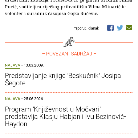
Pucić, voditeljica riječkog prihvatilišta Vilma Mlinarić te
volonter i suradnik časopisa Gojko Ručević.
Preporuči članak
– POVEZANI SADRŽAJ –
NAJAVA
• 13.03.2009.
Predstavljanje knjige 'Beskućnik' Josipa
Šegote
NAJAVA
• 25.06.2026.
Program 'Književnost u Močvari'
predstavlja Klasju Habjan i Ivu Bezinović-
Haydon