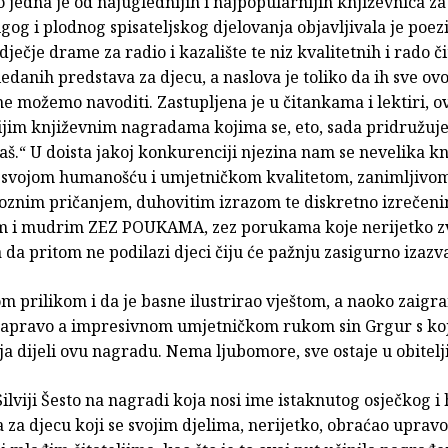
to jedna je od najuglednijih i najpopularnijih književnica za
og i plodnog spisateljskog djelovanja objavljivala je poezi
 dječje drame za radio i kazalište te niz kvalitetnih i rado č
gledanih predstava za djecu, a naslova je toliko da ih sve o
e možemo navoditi. Zastupljena je u čitankama i lektiri, 
ijim književnim nagradama kojima se, eto, sada pridružuj
š.“ U doista jakoj konkurenciji njezina nam se nevelika kn
svojom humanošću i umjetničkom kvalitetom, zanimljivom
oznim pričanjem, duhovitim izrazom te diskretno izrečeni
 i mudrim ZEZ POUKAMA, zez porukama koje nerijetko z
a da pritom ne podilazi djeci čiju će pažnju zasigurno izazva
m prilikom i da je basne ilustrirao vještom, a naoko zaig
zapravo a impresivnom umjetničkom rukom sin Grgur s koj
ja dijeli ovu nagradu. Nema ljubomore, sve ostaje u obitelj
ilviji Šesto na nagradi koja nosi ime istaknutog osječkog i
 za djecu koji se svojim djelima, nerijetko, obraćao upravo