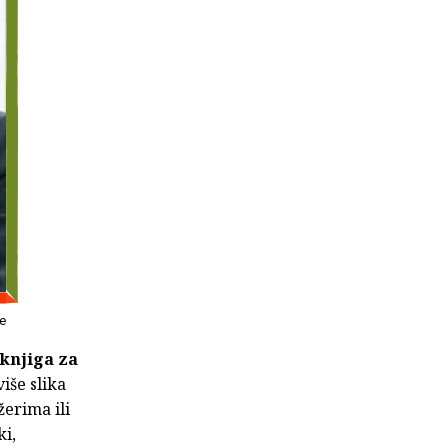
ne
 knjiga za
iše slika
žerima ili
ki,