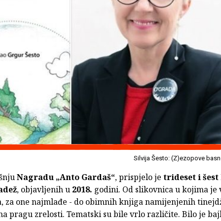
Silvija Šesto: (Z)ezopove bas
šnju
Nagradu „Anto Gardaš“
, prispjelo je
trideset i šest
adež
, objavljenih u
2018.
godini. Od slikovnica u kojima je v
, za one najmlađe - do obimnih knjiga namijenjenih tinejd
a pragu zrelosti. Tematski su bile vrlo različite. Bilo je baj