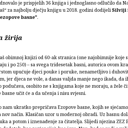
dnovalo je prispjelih 36 knjiga i jednoglasno odlučilo da 
š“ za najbolju dječju knjigu u 2018. godini dodijeli
Silviji
)ezopove basne"
.
a žirija
aš obimnoj knjizi od 60-ak stranica (one najobimnije koje s
aju i po 250) – sa svega tridesetak basni, autorica ovom k
stom upućuje djeci pouke i poruke, nenametljivo i duhovit
im, jer djeca ne vole, a danas valjda manje nego ikada, da ih
o podučava, osobito ne s knjigama koje ne moraju, a žele čit
e basne učit će a da učenja i nisu svjesni.
to nam ukratko prepričava Ezopove basne, kojih se sjećamo 
 nov način. Klasičan uzor u modernoj obradi. Uz basnu dola
ka a potom i iznenađenje za čitatelja. Slijedi njezina ZEZ