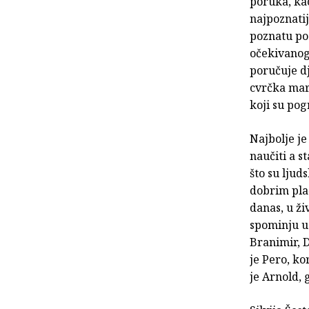
poruka, kao
najpoznatij
poznatu poa
očekivanog
poručuje d
cvrčka marl
koji su pogr
Najbolje je
naučiti a s
što su ljud
dobrim plać
danas, u ži
spominju u
Branimir, D
je Pero, ko
je Arnold, 