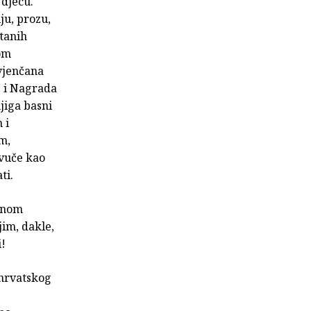
 djecu.
ju, prozu,
itanih
vom
ovjenčana
e i Nagrada
jiga basni
 i
m,
vuče kao
ti.
ranom
im, dakle,
i!
 hrvatskog