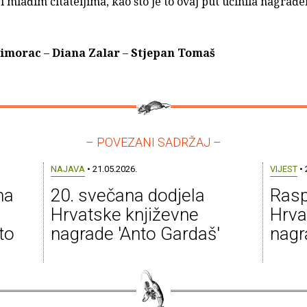
 mlađim čitateljima, kao što je to ovaj put učinila nagrađ
rimorac
–
Diana Zalar
–
Stjepan Tomaš
– POVEZANI SADRŽAJ –
NAJAVA
• 21.05.2026.
VIJEST
• 
na
20. svečana dodjela
Rasp
Hrvatske književne
Hrva
to
nagrade 'Anto Gardaš'
nagr