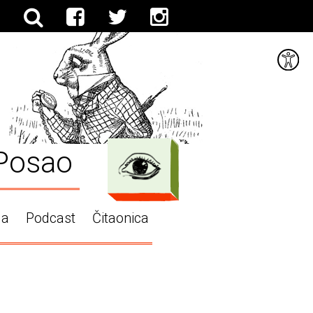
Posao
ga
Podcast
Čitaonica