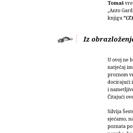
Tomaš
vre
„Anto Garda
knjigu
"(Z
Iz obrazloženj
U ovoj ne b
natječaj im
proznom vr
docirajući 
i nametljiv
Čitajući ov
Silvija Šes
sjećamo, na
poznata pou