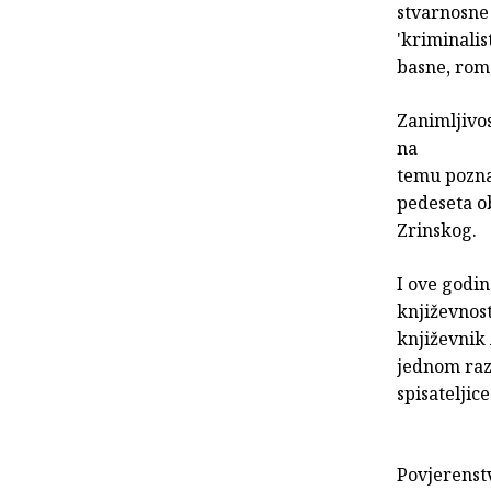
stvarnosne
'kriminalist
basne, rom
Zanimljivos
na
temu poznat
pedeseta ob
Zrinskog.
I ove godi
književnost
književnik
jednom raz
spisateljice
Povjerenst