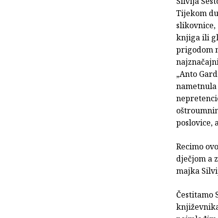
Silvija Šes
Tijekom dug
slikovnice,
knjiga ili 
prigodom n
najznačajn
„Anto Garda
nametnula 
nepretenci
oštroumnim
poslovice, 
Recimo ovo
dječjom a 
majka Silvi
Čestitamo S
književnika