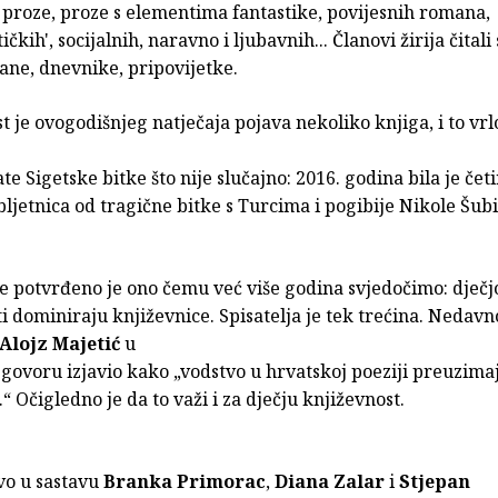
 proze, proze s elementima fantastike, povijesnih romana,
ičkih', socijalnih, naravno i ljubavnih... Članovi žirija čitali
ane, dnevnike, pripovijetke.
t je ovogodišnjeg natječaja pojava nekoliko knjiga, i to vrl
e Sigetske bitke što nije slučajno: 2016. godina bila je četir
ljetnica od tragične bitke s Turcima i pogibije Nikole Šub
ne potvrđeno je ono čemu već više godina svjedočimo: dječ
i dominiraju književnice. Spisatelja je tek trećina. Nedavn
Alojz Majetić
u
govoru izjavio kako „vodstvo u hrvatskoj poeziji preuzima
.“ Očigledno je da to važi i za dječju književnost.
vo u sastavu
Branka Primorac
,
Diana Zalar
i
Stjepan