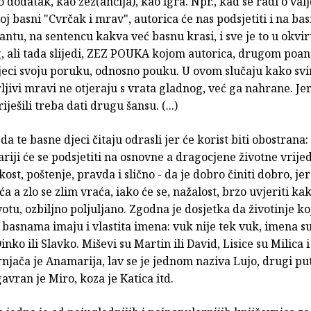
 dodatak, kao zez(ancija), kao igra. Npr., kad se radi o val
oj basni "Cvrčak i mrav", autorica će nas podsjetiti i na bas
ntu, na sentencu kakva već basnu krasi, i sve je to u okvi
, ali tada slijedi, ZEZ POUKA kojom autorica, drugom poa
jeci svoju poruku, odnosno pouku. U ovom slučaju kako svi
jivi mravi ne otjeraju s vrata gladnog, već ga nahrane. Jer
iješili treba dati drugu šansu. (...)
 da te basne djeci čitaju odrasli jer će korist biti obostrana:
tariji će se podsjetiti na osnovne a dragocjene životne vrije
skost, poštenje, pravda i slično - da je dobro činiti dobro, je
a a zlo se zlim vraća, iako će se, nažalost, brzo uvjeriti kak
votu, ozbiljno poljuljano. Zgodna je dosjetka da životinje ko
 basnama imaju i vlastita imena: vuk nije tek vuk, imena s
inko ili Slavko. Miševi su Martin ili David, Lisice su Milica i
rnjača je Anamarija, lav se je jednom naziva Lujo, drugi put
gavran je Miro, koza je Katica itd.