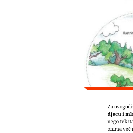
Za ovogodi
djecu i ml
nego teksta
onima već n