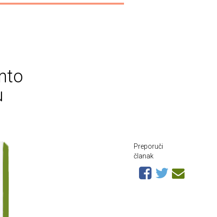
Anto
u
Preporuči
članak