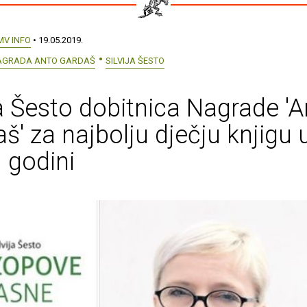
MV INFO
• 19.05.2019.
AGRADA ANTO GARDAŠ
SILVIJA ŠESTO
ja Šesto dobitnica Nagrade '
š' za najbolju dječju knjigu 
 godini