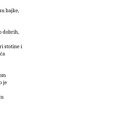
 su bajke,
o dobrih,
i stotine i
ića
jom
o je
ju