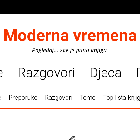
Moderna vremena
Pogledaj... sve je puno knjiga.
e
Razgovori
Djeca
e
Preporuke
Razgovori
Teme
Top lista knji