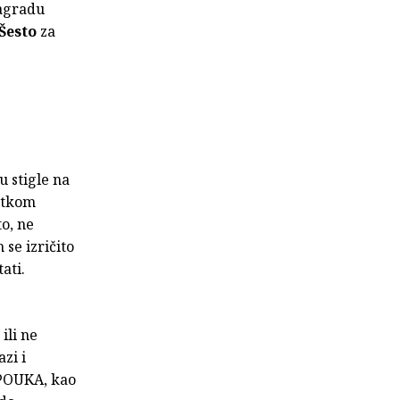
Nagradu
 Šesto
za
u stigle na
ratkom
o, ne
 se izričito
ati.
ili ne
zi i
 POUKA, kao