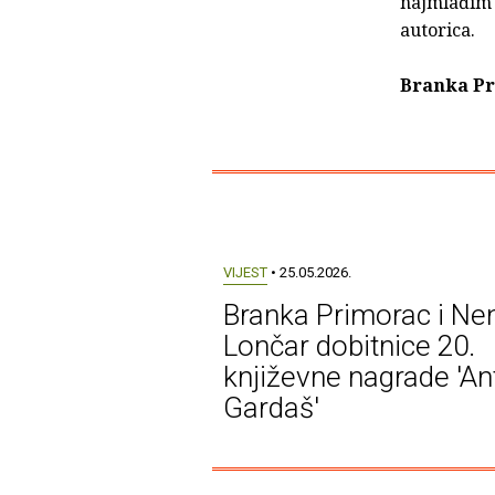
najmlađim i
autorica.
Branka P
VIJEST
• 25.05.2026.
Branka Primorac i Ne
Lončar dobitnice 20.
književne nagrade 'An
Gardaš'