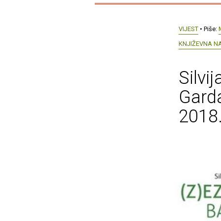
VIJEST
• Piše:
KNJIŽEVNA N
Silvi
Garda
2018.