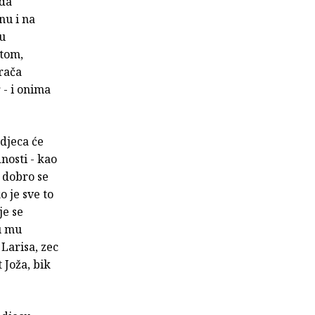
jda
nu i na
ru
ntom,
rača
 - i onima
 djeca će
dnosti - kao
r dobro se
o je sve to
je se
u mu
 Larisa, zec
 Joža, bik