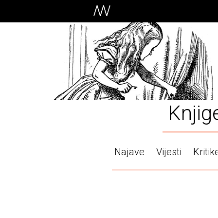
Knjig
Najave
Vijesti
Kritik