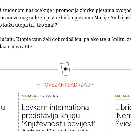
U studenom nas očekuje i promocija zbirke pjesama ovogod
Goranove nagrade za prvu zbirku pjesama Marije Andrijaše
o kažu utopisti... tko zna!?
učaju, Utopia vam želi dobrodošlicu, pa ako ste u Splitu, za 
azu, navratite!
– POVEZANI SADRŽAJ –
NAJAVA
• 15.06.2026.
NAJAVA
 u
Leykam international
Libr
predstavlja knjigu
'Nem
'Književnost i povijest'
Švic