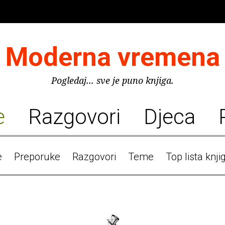
Moderna vremena
Pogledaj... sve je puno knjiga.
e
Razgovori
Djeca
e
Preporuke
Razgovori
Teme
Top lista knji