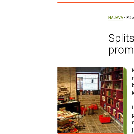
NAJAVA
• Piše
Split
prom
n
b
k
U
n
J