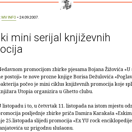
:
MV INFO
• 24.09.2007.
ski mini serijal književnih
ocija
Nedavnom promocijom zbirke pjesama Bojana Žižovića «U 
e postoji» te nove prozne knjige Borisa Dežulovića «Pogla
akterija počeo je mini ciklus književnih promocija koje spl
njižara Utopia organizira u Ghetto clubu.
 listopadu i to, u četvrtak 11. listopada na istom mjestu odr
promocija posljednje zbirke priča Damira Karakaša «Eskim
je 25.listopada slijedi promocija «Ex YU rock enciklopedij
anjatovića uz prigodnu slušaonu.