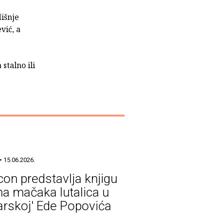
išnje
vić, a
stalno ili
• 15.06.2026.
icon predstavlja knjigu
a mačaka lutalica u
arskoj' Ede Popovića