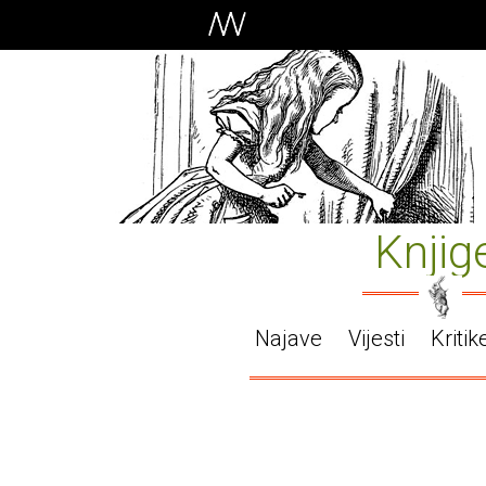
Knjig
Najave
Vijesti
Kritik