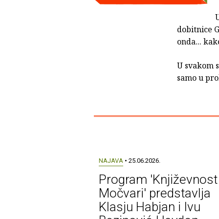
dobitnice 
onda... kak
U svakom sl
samo u prol
NAJAVA
• 25.06.2026.
Program 'Književnost
Močvari' predstavlja
Klasju Habjan i Ivu