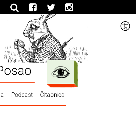
Posao
ga
Podcast
Čitaonica