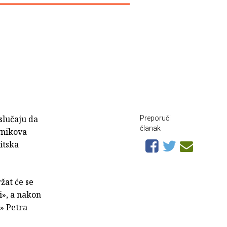
slučaju da
Preporuči
članak
vnikova
itska
žat će se
i», a nakon
e» Petra