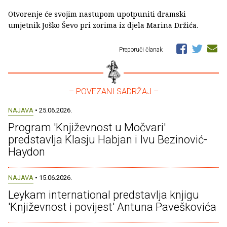
Otvorenje će svojim nastupom upotpuniti dramski
umjetnik Joško Ševo pri zorima iz djela Marina Držića.
Preporuči članak
– POVEZANI SADRŽAJ –
NAJAVA
• 25.06.2026.
Program 'Književnost u Močvari'
predstavlja Klasju Habjan i Ivu Bezinović-
Haydon
NAJAVA
• 15.06.2026.
Leykam international predstavlja knjigu
'Književnost i povijest' Antuna Paveškovića