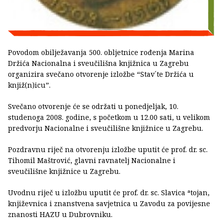
Povodom obilježavanja 500. obljetnice rođenja Marina
Držića Nacionalna i sveučilišna knjižnica u Zagrebu
organizira svečano otvorenje izložbe “Stav´te Držića u
knjiž(n)icu”.
Svečano otvorenje će se održati u ponedjeljak, 10.
studenoga 2008. godine, s početkom u 12.00 sati, u velikom
predvorju Nacionalne i sveučilišne knjižnice u Zagrebu.
Pozdravnu riječ na otvorenju izložbe uputit će prof. dr. sc.
Tihomil Maštrović, glavni ravnatelj Nacionalne i
sveučilišne knjižnice u Zagrebu.
Uvodnu riječ u izložbu uputit će prof. dr. sc. Slavica ªtojan,
književnica i znanstvena savjetnica u Zavodu za povijesne
znanosti HAZU u Dubrovniku.