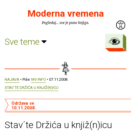
Moderna vremena
Pogledaj... sve je puno knjiga.
Sve teme
NAJAVA
• Piše:
MV INFO
• 07.11.2008.
STAV´TE DRŽIĆA U KNJIŽ(N)ICU
Održava se
10.11.2008.
Stav´te Držića u knjiž(n)icu