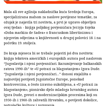
Mala ali sve agilnija nakladnička kuća Srednja Europa,
specijalizirana mahom za naslove povijesne tematike, za
ožujak je najavila tri noviteta, a prvi je upravo objavljen
ovaj tjedan - knjiga poljskog povjesničara Jerzyja £ojeka
«Doba markiza de Sadea» o francuskom libertinizmu i
njegovim odjecima u književnosti u drugoj polovici 18. i na
početku 19. stoljeća.
Do kraja mjeseca bi se trebale pojaviti još dva noviteta:
knjiga tekstova američkih i europskih autora pod naslovom
“Jugoslavija i njeni povjesničari. Razumijevanje balkanskih
ratova 1990-ih” te «U potrazi za blagostanjem» Igora Dude.
“Jugoslavija i njeni povjesničari…” donosi stajališta o
najnovijoj povijesti Jugoistočne Europe, ponekad
kontroverzna, a često izravno sukobljena, a «U potrazi za
blagostanjem», pionirsko djelo mladoga hrvatskog autora
Igora Dude, govori o modernizacijskim procesima koji su
1950-ih i 1960-ih zahvatili Hrvatsku, o povijesti dokolice,
potrošačke kulture i putovanja.