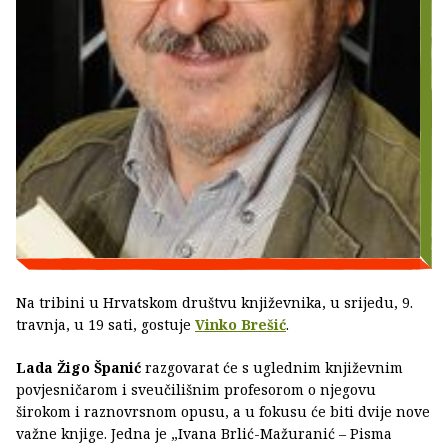
Na tribini u Hrvatskom društvu književnika, u srijedu, 9.
travnja, u 19 sati, gostuje
Vinko Brešić
.
Lada Žigo Španić
razgovarat će s uglednim književnim
povjesničarom i sveučilišnim profesorom o njegovu
širokom i raznovrsnom opusu, a u fokusu će biti dvije nove
važne knjige. Jedna je „Ivana Brlić-Mažuranić – Pisma