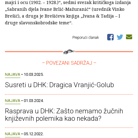
majci i ocu (1902. – 1928.)“, sedmi svezak kritičkoga izdanja
„Sabranih djela Ivane Brlić-Mažuranić“ (urednik Vinko
Brešić), a druga je Brešićeva knjiga „Ivana & Tadija – I
druge slavonskobrodske teme“.
Preporuči članak
– POVEZANI SADRŽAJ –
NAJAVA
• 10.03.2025.
Susreti u DHK: Dragica Vranjić-Golub
NAJAVA
• 01.03.2024.
Rasprava u DHK: Zašto nemamo žučnih
književnih polemika kao nekada?
NAJAVA
• 05.12.2022.