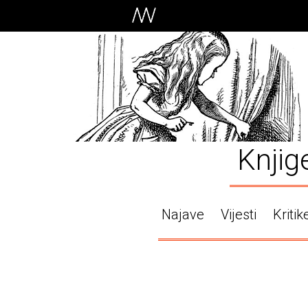
Knjig
Najave
Vijesti
Kritik