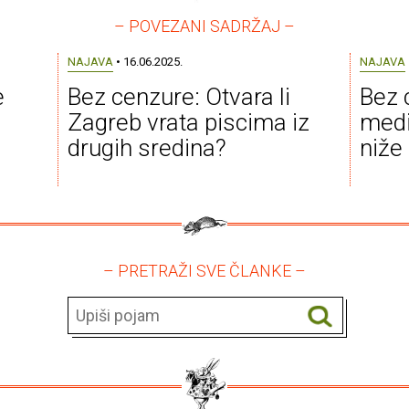
– POVEZANI SADRŽAJ –
NAJAVA
• 16.06.2025.
NAJAVA
e
Bez cenzure: Otvara li
Bez 
Zagreb vrata piscima iz
medi
drugih sredina?
niže 
– PRETRAŽI SVE ČLANKE –