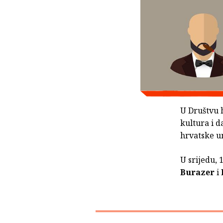
U Društvu h
kultura i 
hrvatske u
U srijedu, 
Burazer
i