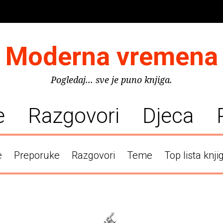
Moderna vremena
Pogledaj... sve je puno knjiga.
e
Razgovori
Djeca
e
Preporuke
Razgovori
Teme
Top lista knji