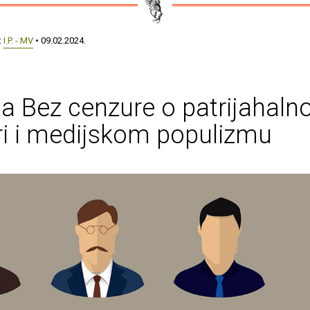
:
I.P. - MV
• 09.02.2024.
na Bez cenzure o patrijahalno
ri i medijskom populizmu