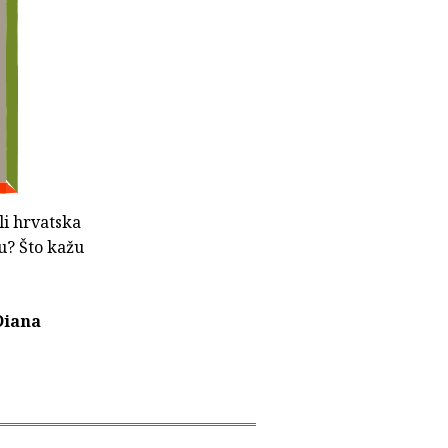
li hrvatska
u? Što kažu
Diana