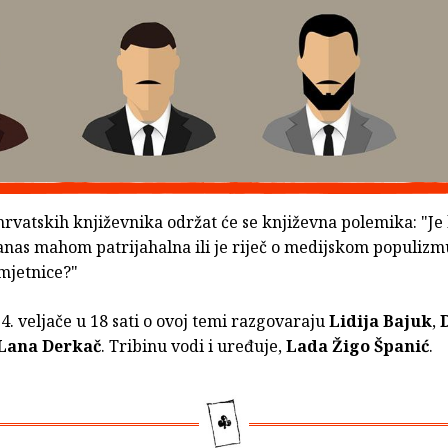
rvatskih književnika održat će se književna polemika: "Je 
danas mahom patrijahalna ili je riječ o medijskom populizm
mjetnice?"
14. veljače u 18 sati o ovoj temi razgovaraju
Lidija Bajuk
,
Lana Derkač
. Tribinu vodi i uređuje,
Lada Žigo Španić
.