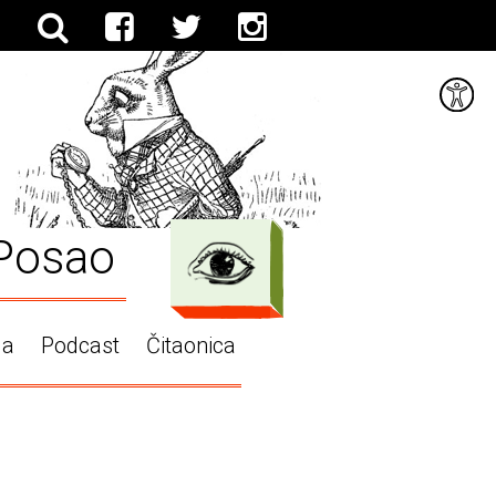
Posao
ga
Podcast
Čitaonica