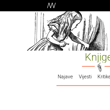
Knjig
Najave
Vijesti
Kritik