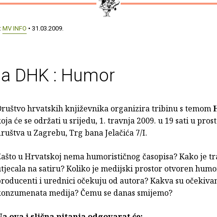
:
MV INFO
• 31.03.2009.
na DHK : Humor
ruštvo hrvatskih književnika organizira tribinu s temom
oja će se održati u srijedu, 1. travnja 2009. u 19 sati u pros
ruštva u Zagrebu, Trg bana Jelačića 7/I.
ašto u Hrvatskoj nema humorističnog časopisa? Kako je tr
tjecala na satiru? Koliko je medijski prostor otvoren humo
roducenti i urednici očekuju od autora? Kakva su očekiva
konzumenata medija? Čemu se danas smijemo?
Na ova i slična pitanja odgovarat će: