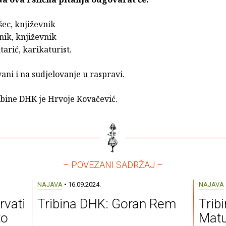
ec, književnik
nik, književnik
arić, karikaturist.
vani i na sudjelovanje u raspravi.
ibine DHK je Hrvoje Kovačević.
– POVEZANI SADRŽAJ –
NAJAVA
• 16.09.2024.
NAJAVA
rvati
Tribina DHK: Goran Rem
Trib
to
Matu