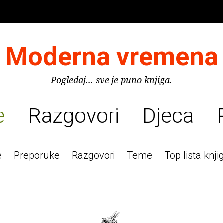
Moderna vremena
Pogledaj... sve je puno knjiga.
e
Razgovori
Djeca
e
Preporuke
Razgovori
Teme
Top lista knji