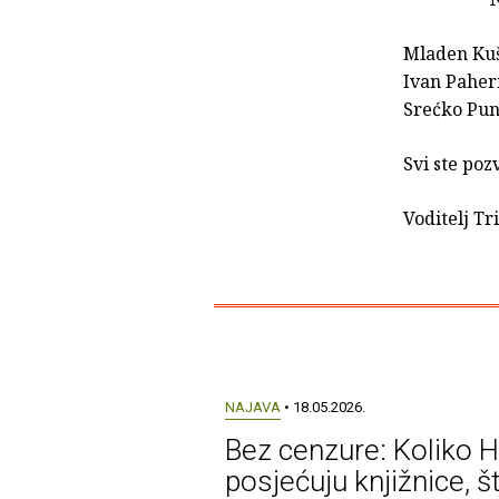
Mladen Kuš
Ivan Paher
Srećko Punt
Svi ste poz
Voditelj Tr
NAJAVA
• 18.05.2026.
Bez cenzure: Koliko H
posjećuju knjižnice, š