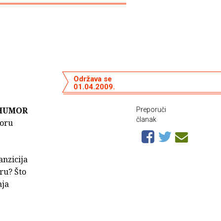
Održava se
01.04.2009.
HUMOR
Preporuči
članak
toru
anzicija
ru? Što
nja