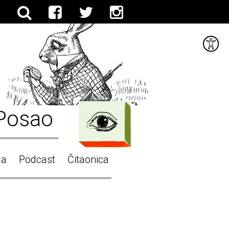
Posao
ga
Podcast
Čitaonica