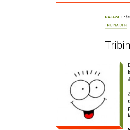
NAJAVA
• Piše
TRIBINA DHK
Tribi
D
k
d
Z
u
p