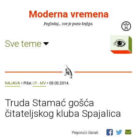
Moderna vremena
Pogledaj... sve je puno knjiga.
Sve teme
NAJAVA
• Piše:
I.P. - MV
• 03.03.2014.
Truda Stamać gošća
čitateljskog kluba Spajalica
Preporuči članak