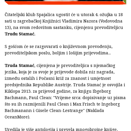
Čitateljski klub Spajalica ugostit će u utorak 4. ožujka u 18
sati u zagrebačkoj Knjižnici Vladimira Nazora (Vodovodna
13), na svom redovitom sastanku, cijenjenu prevoditeljicu
Trudu Stamać.
S gošćom će se razgovarati o književnom prevođenju,
prevoditeljskom poslu, boljim i lošijim prijevodima...
Truda Stamać
, cijenjena je prevoditeljica s njemačkog
jezika, koja je za svoje je prijevode dobila niz nagrada,
između ostalih i Počasni križ za znanost i umjetnost
predsjednika Republike Austrije. Truda Stamać je osvojila i
Kiklopa 2013. za prijevod godine, za knjigu Ibgeborg
Bachmann, Paul Clean: "Vrijeme srca: dopisivanje uz pisma
što su ih razmijenili Paul Clean i Max Frisch te Ingeborg
Bachmanann i Gisele Clean-Lestrange" (Naklada
OceanMore).
Uredila je više antologija i prevela mnogobrojne knjige,