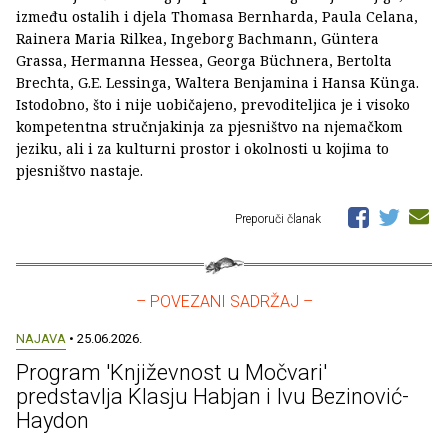
između ostalih i djela Thomasa Bernharda, Paula Celana,
Rainera Maria Rilkea, Ingeborg Bachmann, Güntera
Grassa, Hermanna Hessea, Georga Büchnera, Bertolta
Brechta, G.E. Lessinga, Waltera Benjamina i Hansa Künga.
Istodobno, što i nije uobičajeno, prevoditeljica je i visoko
kompetentna stručnjakinja za pjesništvo na njemačkom
jeziku, ali i za kulturni prostor i okolnosti u kojima to
pjesništvo nastaje.
Preporuči članak
– POVEZANI SADRŽAJ –
NAJAVA
• 25.06.2026.
Program 'Književnost u Močvari'
predstavlja Klasju Habjan i Ivu Bezinović-
Haydon