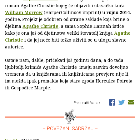
roman Agathe Christie kojeg će objaviti izdavačka kuća
William Morrow
(HarperCollinsov imprint) u
rujnu 2014.
godine. Projekt je odobren od strane zaklade koja brine o
djelima
Agathe Christie
, a sama Sophie Hannah ističe
kako je ona još od djetinstva veliki štovatelj knjiga
Agathe
Christie
i da joj neće biti teško uživiti se u ulogu slavne
autorice.
Ostaje nam, dakle, pričekati još godinu dana, a do tada
ljubitelji krimića Agathe Christie imaju sasvim dovoljno
vremena da u knjižarama ili knjižnicama provjere nije li
im možda ipak promakla koja stara zgoda Herculea Poirota
ili Gospođice Marple.
Preporuči članak
– POVEZANI SADRŽAJ –