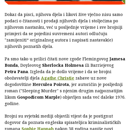
Dokaz da pisci, njihova djela i likovi žive vječno nisu samo
podaci o čitanosti i prodaji njihovih djela i stoljećima po
njihovom nastanku, već u posljednje vrijeme i sve brojniji
primjeri da se pojedini suvremeni autori odlučuju
"zamijeniti“ originalnog autora i napisati nastavak(e)
njihovih poznatih djela.
Pa smo tako u prilici čitati nove zgode Flemingovog
Jamesa
Bonda
, Doyleovog
Sherlocka Holmesa
ili Barriejevog
Petra Pana
. Izgleda da je došlo vrijeme i da se brojni
obožavatelji djela
Agathe Christie
zabave uz nove
dogodovštine
Herculea Poirota
, jer autoričin je posljednji
roman ("Sleeping Murder" s njenim drugim najpoznatijim
likom
Gospođicom Marple
) objavljen sada već daleke 1976.
godine.
Brojni su svjetski mediji objavili vijest da je postignut
dogovor da poznata engleska spisateljica kriminalističkih
romana
Sophie Hannah
nakon 38 godina napiše novi