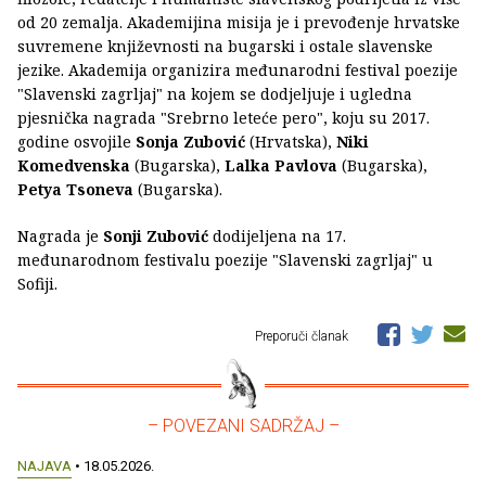
od 20 zemalja. Akademijina misija je i prevođenje hrvatske
suvremene književnosti na bugarski i ostale slavenske
jezike. Akademija organizira međunarodni festival poezije
"Slavenski zagrljaj" na kojem se dodjeljuje i ugledna
pjesnička nagrada "Srebrno leteće pero", koju su 2017.
godine osvojile
Sonja Zubović
(Hrvatska),
Niki
Komedvenska
(Bugarska),
Lalka Pavlova
(Bugarska),
Petya Tsoneva
(Bugarska).
Nagrada je
Sonji Zubović
dodijeljena na 17.
međunarodnom festivalu poezije "Slavenski zagrljaj" u
Sofiji.
Preporuči članak
– POVEZANI SADRŽAJ –
NAJAVA
• 18.05.2026.