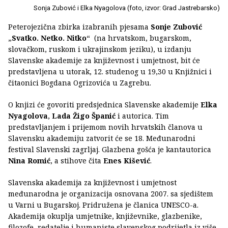
Sonja Zubović i Elka Nyagolova (foto, izvor: Grad Jastrebarsko)
Peterojezična zbirka izabranih pjesama
Sonje Zubović
„
Svatko. Netko. Nitko
“ (na hrvatskom, bugarskom,
slovačkom, ruskom i ukrajinskom jeziku), u izdanju
Slavenske akademije za književnost i umjetnost, bit će
predstavljena u utorak, 12. studenog u 19,30 u Knjižnici i
čitaonici Bogdana Ogrizovića u Zagrebu.
O knjizi će govoriti predsjednica Slavenske akademije
Elka
Nyagolova
,
Lada Žigo Španić
i autorica. Tim
predstavljanjem i prijemom novih hrvatskih članova u
Slavensku akademiju zatvorit će se 18. Međunarodni
festival Slavenski zagrljaj. Glazbena gošća je kantautorica
Nina Romić
, a stihove čita
Enes Kišević
.
Slavenska akademija za književnost i umjetnost
međunarodna je organizacija osnovana 2007. sa sjedištem
u Varni u Bugarskoj. Pridružena je članica UNESCO-a.
Akademija okuplja umjetnike, književnike, glazbenike,
filozofe, redatelje i humaniste slavenskog podrijetla iz više